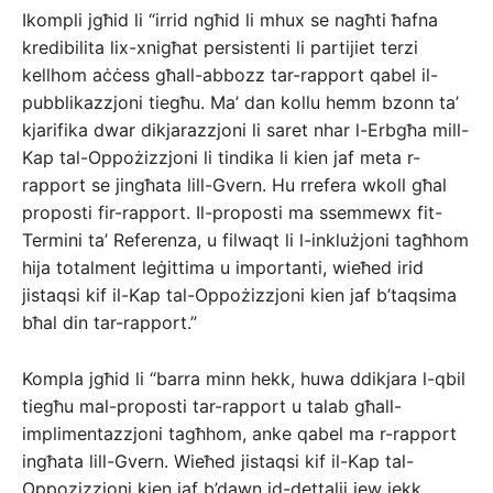
Ikompli jgħid li “irrid ngħid li mhux se nagħti ħafna
kredibilita lix-xnigħat persistenti li partijiet terzi
kellhom aċċess għall-abbozz tar-rapport qabel il-
pubblikazzjoni tiegħu. Ma’ dan kollu hemm bzonn ta’
kjarifika dwar dikjarazzjoni li saret nhar l-Erbgħa mill-
Kap tal-Oppożizzjoni li tindika li kien jaf meta r-
rapport se jingħata lill-Gvern. Hu rrefera wkoll għal
proposti fir-rapport. Il-proposti ma ssemmewx fit-
Termini ta’ Referenza, u filwaqt li l-inklużjoni tagħhom
hija totalment leġittima u importanti, wieħed irid
jistaqsi kif il-Kap tal-Oppożizzjoni kien jaf b’taqsima
bħal din tar-rapport.”
Kompla jgħid li “barra minn hekk, huwa ddikjara l-qbil
tiegħu mal-proposti tar-rapport u talab għall-
implimentazzjoni tagħhom, anke qabel ma r-rapport
ingħata lill-Gvern. Wieħed jistaqsi kif il-Kap tal-
Oppozizzjoni kien jaf b’dawn id-dettalji jew jekk