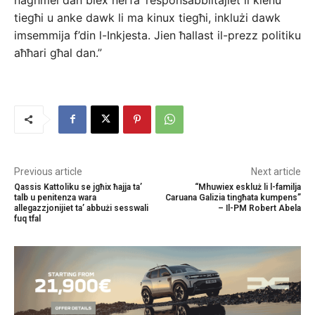
tiegħi u anke dawk li ma kinux tiegħi, inklużi dawk
imsemmija f’din l-Inkjesta. Jien ħallast il-prezz politiku
aħħari għal dan.”
Previous article
Next article
Qassis Kattoliku se jgħix ħajja ta’
“Mhuwiex eskluż li l-familja
talb u penitenza wara
Caruana Galizia tingħata kumpens”
allegazzjonijiet ta’ abbużi sesswali
– Il-PM Robert Abela
fuq tfal