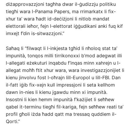
diżapprovazzjoni tagħha dwar il-ġudizzju politiku
tiegħi wara l-Panama Papers, ma rrimarkatx li fix-
xhur ta’ wara ħadt id-deċiżjoni li nitlob mandat
elettorali ieħor, fejn l-elettorat iġġudikani anki fuq kif
imxejt f’din is-sitwazzjoni.”
Saħaq li “filwaqt li l-inkjesta tgħid li nħoloq stat ta’
impunità, tonqos milli tirrikonoxxi b’mod adegwat illi
l-allegati eżekuturi inqabdu f’inqas minn xahrejn u l-
allegat moħħ ftit xhur wara, wara investigazzjonijiet li
kienu jinvolvu fost l-oħrajn lill-Europol u lill-FBI. Dan
il-fatt iġib fix-xejn kull impressjoni li seta kellhom
dawn in-nies li kienu jgawdu minn xi impunità.
Insostni li kien hemm impunità f’każijiet li seħħew
qabel it-terminu tiegħi fil-kariga, fejn seħħew reati ta’
profil għoli iżda ħadd qatt ma tressaq quddiem il-
Qorti.”