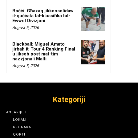
Boċċi: Għaxaq jikkonsolidaw
il-quċċata tal-klassifika tal-
Ewwel Diviżjoni
August 5, 2026
Blackball: Miguel Amato
jirbaħ it-Tour 4 Ranking Final
u jikseb post mat-tim
nazzjonali Malti
August 5, 2026
Kategoriji
AĦBARIJIET
LOKALI
KRONAKA
QORTI