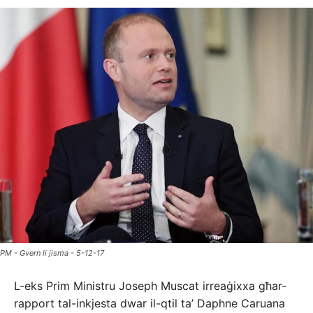
PM - Gvern li jisma - 5-12-17
L-eks Prim Ministru Joseph Muscat irreaġixxa għar-
rapport tal-inkjes­ta dwar il-qtil ta’ Daphne Caruana