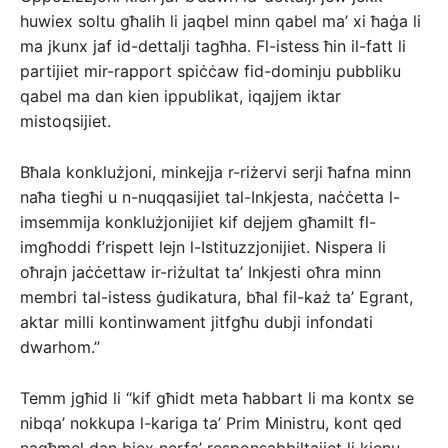
huwiex soltu għalih li jaqbel minn qabel ma’ xi ħaġa li
ma jkunx jaf id-dettalji tagħha. Fl-istess ħin il-fatt li
partijiet mir-rapport spiċċaw fid-dominju pubbliku
qabel ma dan kien ippublikat, iqajjem iktar
mistoqsijiet.
Bħala konklużjoni, min­kejja r-riżervi serji ħafna minn
naħa tiegħi u n-nuqqasijiet tal-Inkjesta, naċċetta l-
imsemmija konklużjonijiet kif dejjem għamilt fl-
imgħoddi f’rispett lejn l-Istituzzjonijiet. Nispera li
oħrajn jaċċettaw ir-riżultat ta’ Inkjesti oħra minn
membri tal-istess ġudikatura, bħal fil-każ ta’ Egrant,
aktar milli kontinwament jitfgħu dubji infondati
dwarhom.”
Temm jgħid li “kif għidt meta ħabbart li ma kontx se
nibqa’ nokkupa l-kariga ta’ Prim Ministru, kont qed
nagħmel dan biex nerfa’ responsabbiltajiet li kienu