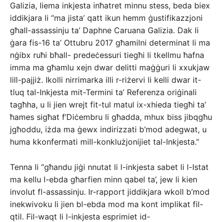
Galizia, liema inkjesta inħatret minnu stess, beda biex
iddikjara li “ma jista’ qatt ikun hemm ġustifikazzjoni
għall-assassinju ta’ Daphne Caruana Galizia. Dak li
ġara fis-16 ta’ Ottubru 2017 għamilni determinat li ma
nġibx ruħi bħall- predeċessuri tiegħi li tkellmu ħafna
imma ma għamlu xejn dwar delitti maġġuri li xxukjaw
lill-pajjiż. Ikolli nirrimarka illi r-riżervi li kelli dwar it-
tluq tal-Inkjesta mit-Termini ta’ Referenza oriġinali
tagħha, u li jien wrejt fit-tul matul ix-xhieda tiegħi ta’
ħames sigħat f’Diċembru li għadda, mhux biss jibqgħu
jgħoddu, iżda ma ġewx indirizzati b’mod adegwat, u
huma kkonfermati mill-konklużjonijiet tal-Inkjesta.”
Tenna li “għandu jiġi nnutat li l-inkjesta sabet li l-Istat
ma kellu l-ebda għarfien minn qabel ta’, jew li kien
involut fl-assassinju. Ir-rapport jiddikjara wkoll b’mod
inekwivoku li jien bl-ebda mod ma kont implikat fil-
qtil. Fil-waqt li l-inkjesta esprimiet id-