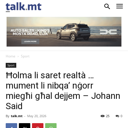
Home
Sport
Sport
Ħolma li saret realtà …
mument li nibqa’ nġorr
miegħi għal dejjem – Johann
Said
By
talk.mt
-
May 20, 2026
25
0