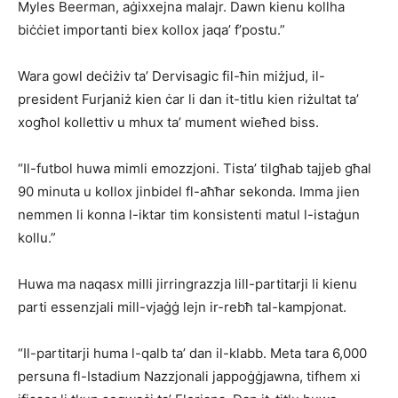
Myles Beerman, aġixxejna malajr. Dawn kienu kollha
biċċiet importanti biex kollox jaqa’ f’postu.”
Wara gowl deċiżiv ta’ Dervisagic fil-ħin miżjud, il-
president Furjaniż kien ċar li dan it-titlu kien riżultat ta’
xogħol kollettiv u mhux ta’ mument wieħed biss.
“Il-futbol huwa mimli emozzjoni. Tista’ tilgħab tajjeb għal
90 minuta u kollox jinbidel fl-aħħar sekonda. Imma jien
nemmen li konna l-iktar tim konsistenti matul l-istaġun
kollu.”
Huwa ma naqasx milli jirringrazzja lill-partitarji li kienu
parti essenzjali mill-vjaġġ lejn ir-rebħ tal-kampjonat.
“Il-partitarji huma l-qalb ta’ dan il-klabb. Meta tara 6,000
persuna fl-Istadium Nazzjonali jappoġġjawna, tifhem xi