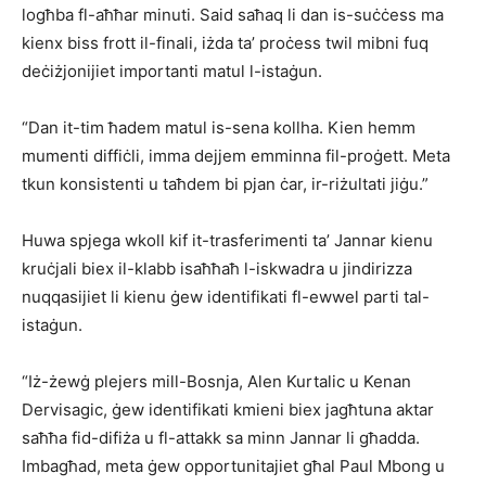
logħba fl-aħħar minuti. Said saħaq li dan is-suċċess ma
kienx biss frott il-finali, iżda ta’ proċess twil mibni fuq
deċiżjonijiet importanti matul l-istaġun.
“Dan it-tim ħadem matul is-sena kollha. Kien hemm
mumenti diffiċli, imma dejjem emminna fil-proġett. Meta
tkun konsistenti u taħdem bi pjan ċar, ir-riżultati jiġu.”
Huwa spjega wkoll kif it-trasferimenti ta’ Jannar kienu
kruċjali biex il-klabb isaħħaħ l-iskwadra u jindirizza
nuqqasijiet li kienu ġew identifikati fl-ewwel parti tal-
istaġun.
“Iż-żewġ plejers mill-Bosnja, Alen Kurtalic u Kenan
Dervisagic, ġew identifikati kmieni biex jagħtuna aktar
saħħa fid-difiża u fl-attakk sa minn Jannar li għadda.
Imbagħad, meta ġew opportunitajiet għal Paul Mbong u