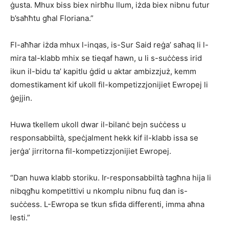
ġusta. Mhux biss biex nirbħu llum, iżda biex nibnu futur
b’saħħtu għal Floriana.”
Fl-aħħar iżda mhux l-inqas, is-Sur Said reġa’ saħaq li l-
mira tal-klabb mhix se tieqaf hawn, u li s-suċċess irid
ikun il-bidu ta’ kapitlu ġdid u aktar ambizzjuż, kemm
domestikament kif ukoll fil-kompetizzjonijiet Ewropej li
ġejjin.
Huwa tkellem ukoll dwar il-bilanċ bejn suċċess u
responsabbiltà, speċjalment hekk kif il-klabb issa se
jerġa’ jirritorna fil-kompetizzjonijiet Ewropej.
“Dan huwa klabb storiku. Ir-responsabbiltà tagħna hija li
nibqgħu kompetittivi u nkomplu nibnu fuq dan is-
suċċess. L-Ewropa se tkun sfida differenti, imma aħna
lesti.”