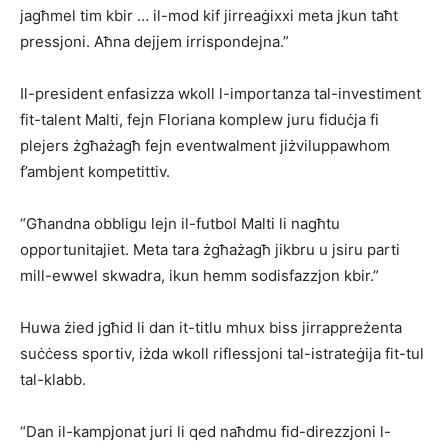
jagħmel tim kbir … il-mod kif jirreaġixxi meta jkun taħt
pressjoni. Aħna dejjem irrispondejna.”
Il-president enfasizza wkoll l-importanza tal-investiment
fit-talent Malti, fejn Floriana komplew juru fiduċja fi
plejers żgħażagħ fejn eventwalment jiżviluppawhom
f’ambjent kompetittiv.
“Għandna obbligu lejn il-futbol Malti li nagħtu
opportunitajiet. Meta tara żgħażagħ jikbru u jsiru parti
mill-ewwel skwadra, ikun hemm sodisfazzjon kbir.”
Huwa żied jgħid li dan it-titlu mhux biss jirrappreżenta
suċċess sportiv, iżda wkoll riflessjoni tal-istrateġija fit-tul
tal-klabb.
“Dan il-kampjonat juri li qed naħdmu fid-direzzjoni l-