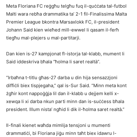
Meta Floriana FC reġgħu telgħu fuq il-quċċata tal-futbol
Malti wara rebħa drammatika ta’ 2-1 fil-Finalissima Malta
Premier League bkontra Marsaxlokk FC, il-president
Johann Said kien wieħed mill-ewwel li qasam il-ferħ
tiegħu mal-plejers u mal-partitarji.
Dan kien is-27 kampjonat fl-istorja tal-klabb, mument li
Said iddeskriva bħala “ħolma li saret realtà”.
“Irbaħna t-titlu għas-27 darba u din hija sensazzjoni
diffiċli biex tispjegaha,” qal is-Sur Said. “Minn meta kont
żgħir kont nappoġġja lil dan il-klabb u dejjem kelli x-
xewqa li xi darba nkun parti minn dan is-suċċess bħala
president. Illum nista’ ngħid li dik il-ħolma saret realtà.”
Il-finali kienet waħda mimlija tensjoni u mumenti
drammatiċi, bi Floriana jiġu minn taħt biex idawru l-