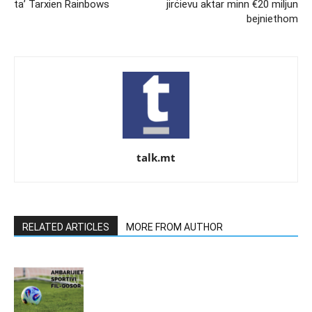
ta’ Tarxien Rainbows
jirċievu aktar minn €20 miljun
bejniethom
talk.mt
RELATED ARTICLES
MORE FROM AUTHOR