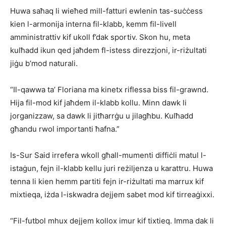
Huwa saħaq li wieħed mill-fatturi ewlenin tas-suċċess
kien l-armonija interna fil-klabb, kemm fil-livell
amministrattiv kif ukoll f’dak sportiv. Skon hu, meta
kulħadd ikun qed jaħdem fl-istess direzzjoni, ir-riżultati
jiġu b’mod naturali.
“Il-qawwa ta’ Floriana ma kinetx riflessa biss fil-grawnd.
Hija fil-mod kif jaħdem il-klabb kollu. Minn dawk li
jorganizzaw, sa dawk li jitħarrġu u jilagħbu. Kulħadd
għandu rwol importanti ħafna.”
Is-Sur Said irrefera wkoll għall-mumenti diffiċli matul l-
istaġun, fejn il-klabb kellu juri reżiljenza u karattru. Huwa
tenna li kien hemm partiti fejn ir-riżultati ma marrux kif
mixtieqa, iżda l-iskwadra dejjem sabet mod kif tirreaġixxi.
“Fil-futbol mhux dejjem kollox imur kif tixtieq. Imma dak li