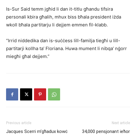
Is-Sur Said temm jgħid li dan it-titlu għandu tifsira
personali kbira għalih, mhux biss bħala president iżda
wkoll bħala partitarju li dejjem emmen fil-klabb.
“Irrid niddedika dan is-suċċess lill-familja tiegħi u lill-
partitarji kollha ta’ Floriana. Huwa mument li nibqa’ nġorr
miegħi għal dejjem.”
Previous article
Next article
Jacques Scerri m’għadux kowċ
34,000 pensjonant ieħor