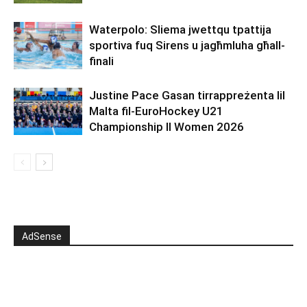
Waterpolo: Sliema jwettqu tpattija
sportiva fuq Sirens u jagħmluha għall-
finali
Justine Pace Gasan tirrappreżenta lil
Malta fil-EuroHockey U21
Championship II Women 2026
AdSense