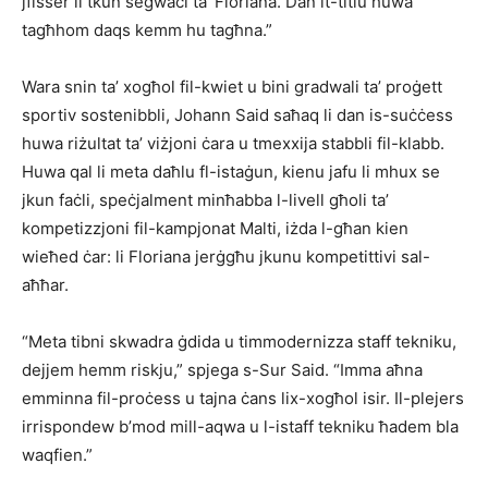
jfisser li tkun segwaċi ta’ Floriana. Dan it-titlu huwa
tagħhom daqs kemm hu tagħna.”
Wara snin ta’ xogħol fil-kwiet u bini gradwali ta’ proġett
sportiv sostenibbli, Johann Said saħaq li dan is-suċċess
huwa riżultat ta’ viżjoni ċara u tmexxija stabbli fil-klabb.
Huwa qal li meta daħlu fl-istaġun, kienu jafu li mhux se
jkun faċli, speċjalment minħabba l-livell għoli ta’
kompetizzjoni fil-kampjonat Malti, iżda l-għan kien
wieħed ċar: li Floriana jerġgħu jkunu kompetittivi sal-
aħħar.
“Meta tibni skwadra ġdida u timmodernizza staff tekniku,
dejjem hemm riskju,” spjega s-Sur Said. “Imma aħna
emminna fil-proċess u tajna ċans lix-xogħol isir. Il-plejers
irrispondew b’mod mill-aqwa u l-istaff tekniku ħadem bla
waqfien.”