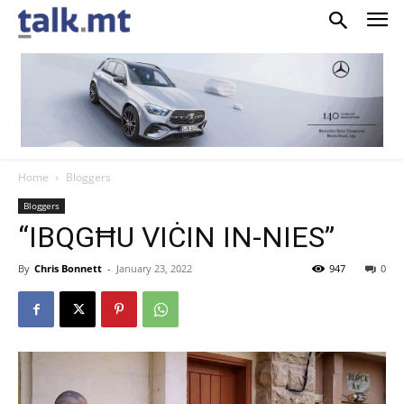
Home
Bloggers
Bloggers
“IBQGĦU VIĊIN IN-NIES”
By
Chris Bonnett
-
January 23, 2022
947
0