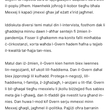
il-poplu jifhem. Hawnhekk joħroġ il-kobor tiegħu bħala
Mexxej li kapaċi jmexxi għax jaf eżatt x’irid jagħmel.
Iddiskuta diversi temi matul din l-intervista, fosthom dak li
għaddejna minnu dawn l-aħħar sentejn fi żmien il-
pandemija. Fisser li għalkemm ma konitx fa1li minħabba
ċ-ċirkostanzi, xorta waħda l-Gvern ħadem ħafna u tejjeb
il-kwalità tal-ħajja tan-nies.
Matul dan iż-żmien, il-Gvern kien hemm biex iwennes
lin-negozjanti, kif ukoll lill-ħaddiema. Dan il-Gvern daħal
biex jipproteġi lil kulħadd. Protega n-negozji, lill-
ħaddiema, l-familja, ż-żgħażagħ, l-anzjani u lit-tfal. Gvern
li bil-għaqal tiegħu rnexxielu li jkollu biżżejjed flus sabiex
meta ġie l-għawġ, dan it-tfaddil ġie nvestit lura għand in-
nies. Dan huwa l-mod kif Gvern serju mmexxi minn
Mexxej għaqli, jagħmel il-politika. Pajjiżi oħra barranin