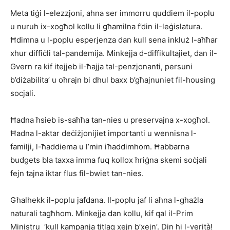
Meta tiġi l-elezzjoni, aħna ser immorru quddiem il-poplu
u nuruh ix-xogħol kollu li għamilna f’din il-leġislatura.
Ħdimna u l-poplu esperjenza dan kull sena inkluż l-aħħar
xhur diffiċli tal-pandemija. Minkejja d-diffikultajiet, dan il-
Gvern ra kif itejjeb il-ħajja tal-penzjonanti, persuni
b’diżabilita’ u oħrajn bi dhul baxx b’għajnuniet fil-housing
socjali.
Ħadna ħsieb is-saħħa tan-nies u preservajna x-xogħol.
Ħadna l-aktar deċiżjonijiet importanti u wennisna l-
familji, l-ħaddiema u l’min iħaddimhom. Ħabbarna
budgets bla taxxa imma fuq kollox ħriġna skemi soċjali
fejn tajna iktar flus fil-bwiet tan-nies.
Għalhekk il-poplu jafdana. Il-poplu jaf li aħna l-għażla
naturali tagħhom. Minkejja dan kollu, kif qal il-Prim
Ministru ‘kull kampanja titlaq xejn b’xejn’. Din hi l-verità!