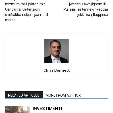
miżmum milli joħroġ miċ-
jwaddbu ħwejjiġhom lill-
Ċentru ta’ Detenzjoni
Pulizija… jistennew tkeċċija
minħabba riskju li jxerred il-
jekk ma jitlaqqmux
marda
Chris Bonnett
RELATED ARTICLES
MORE FROM AUTHOR
INVESTIMENTI