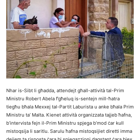
Nhar is-Sibt li għadda, attendejt għall-attività tal-Prim
Ministru Robert Abela f’għeluq is-sentejn mill-ħatra
tiegħu bħala Mexxej tal-Partit Laburista u anke bħala Prim
Ministru ta’ Malta. Kienet attività organizzata tajjeb ħafna,
b’intervista fejn il-Prim Ministru spjega b’mod ċar kull
mistoqsija li saritlu. Sarulu ħafna mistoqsijiet diretti imma
dejjem ta risposta ċara bi spjegazzjoni daqstant ċara biex