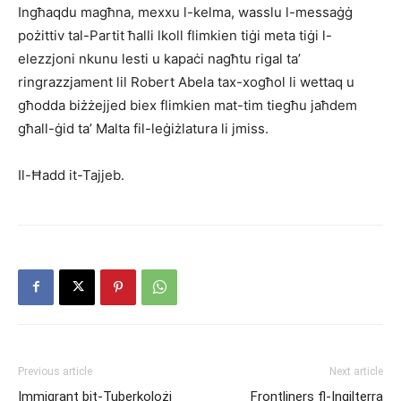
Ingħaqdu magħna, mexxu l-kelma, wasslu l-messaġġ
pożittiv tal-Partit ħalli lkoll flimkien tiġi meta tiġi l-
elezzjoni nkunu lesti u kapaċi nagħtu rigal ta’
ringrazzjament lil Robert Abela tax-xogħol li wettaq u
għodda biżżejjed biex flimkien mat-tim tiegħu jaħdem
għall-ġid ta’ Malta fil-leġiżlatura li jmiss.
Il-Ħadd it-Tajjeb.
Previous article
Next article
Immigrant bit-Tuberkolożi
Frontliners fl-Ingilterra