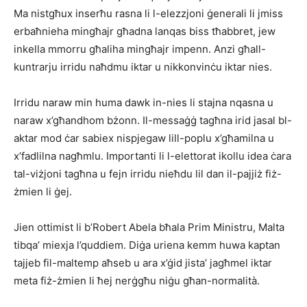
Ma nistgħux inserħu rasna li l-elezzjoni ġenerali li jmiss
erbaħnieha mingħajr għadna lanqas biss tħabbret, jew
inkella mmorru għaliha mingħajr impenn. Anzi għall-
kuntrarju irridu naħdmu iktar u nikkonvinċu iktar nies.
Irridu naraw min huma dawk in-nies li stajna nqasna u
naraw x’għandhom bżonn. Il-messaġġ tagħna irid jasal bl-
aktar mod ċar sabiex nispjegaw lill-poplu x’għamilna u
x’fadlilna nagħmlu. Importanti li l-elettorat ikollu idea ċara
tal-viżjoni tagħna u fejn irridu nieħdu lil dan il-pajjiż fiż-
żmien li ġej.
Jien ottimist li b’Robert Abela bħala Prim Ministru, Malta
tibqa’ miexja l’quddiem. Diġa uriena kemm huwa kaptan
tajjeb fil-maltemp aħseb u ara x’ġid jista’ jagħmel iktar
meta fiż-żmien li ħej nerġgħu niġu għan-normalità.