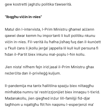
gew kostretti jaghzlu politika t’awserità.
“Ibqgħu viċin in-nies”
Matul din l-intervista, l-Prim Ministru għamel aċċenn
qawwi dwar kemm hu importanti li kull politiku nkunu
viċin in-nies. Fil-verità ilu ħafna jisħaq fuq dan il-kunċett
u f’kull ċans li jkollu jerġa’ jappella lil kull kull persuna fi
ħdan il-Partit biex inkunu mal-poplu l-ħin kollu.
Jien nista’ nifhem fejn irid jasal il-Prim Ministru għax
neżerċita dan il-privileġġ kuljum.
Il-pandemija ma tantx ħallitilna spazju biex niltaqgħu
minħabba numru ta’ restrizzjonijiet biex innaqsu t-tixrid.
Madanakollu, jien qiegħed inżur lill-familjji fid-djar
tagħhom u nqattgħu ftit ħin naqsmu l-esperjenzi ma’