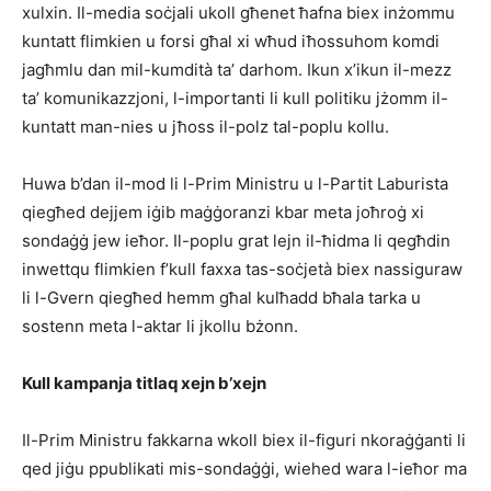
xulxin. Il-media soċjali ukoll għenet ħafna biex inżommu
kuntatt flimkien u forsi għal xi wħud iħossuhom komdi
jagħmlu dan mil-kumdità ta’ darhom. Ikun x’ikun il-mezz
ta’ komunikazzjoni, l-importanti li kull politiku jżomm il-
kuntatt man-nies u jħoss il-polz tal-poplu kollu.
Huwa b’dan il-mod li l-Prim Ministru u l-Partit Laburista
qiegħed dejjem iġib maġġoranzi kbar meta joħroġ xi
sondaġġ jew ieħor. Il-poplu grat lejn il-ħidma li qegħdin
inwettqu flimkien f’kull faxxa tas-soċjetà biex nassiguraw
li l-Gvern qiegħed hemm għal kulħadd bħala tarka u
sostenn meta l-aktar li jkollu bżonn.
Kull kampanja titlaq xejn b’xejn
Il-Prim Ministru fakkarna wkoll biex il-figuri nkoraġġanti li
qed jiġu ppublikati mis-sondaġġi, wiehed wara l-ieħor ma