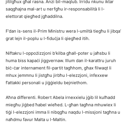
jitilgħux għal rasna. Anzi bil-maqlub. Irridu nkunu iktar
saqgħajna mal-art u nerfgħu ir-responsabilità li l-
elettorat qiegħed jgħaddilna.
F’dan is-sens il-Prim Ministru wera l-umiltà tiegħu li jibqa’
grat lejn il-poplu u l-fiduċja li qiegħed itih.
Niftakru l-oppożizzjoni b’kilba għall-poter u jaħsbu li
huma biss kapaċi jiggvernaw. Illum dan il-karattru juruh
biċ-ċar internament fil-partit tagħhom, għax filwaqt li
mhux jemmnu li jistgħu jirbħu l-elezzjoni, infexxew
f’attakki personali u jiġġieldu bejniethom.
Aħna differenti. Robert Abela irnexxielu jġib lil kulħadd
miegħu jiġbed ħabel wieħed. L-għan tagħna mhuwiex li
tiġi l-elezzjoni imma li nibqgħu naqdu l-missjoni tagħna u
naħdmu favur Malta u l-Maltin.