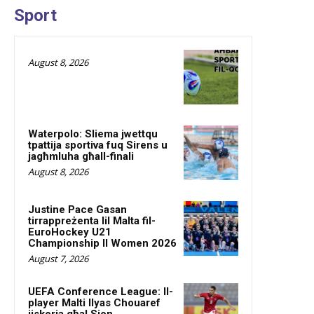
Sport
August 8, 2026
Waterpolo: Sliema jwettqu
tpattija sportiva fuq Sirens u
jagħmluha għall-finali
August 8, 2026
Justine Pace Gasan
tirrappreżenta lil Malta fil-
EuroHockey U21
Championship II Women 2026
August 7, 2026
UEFA Conference League: Il-
player Malti Ilyas Chouaref
jiskorja għal Sion