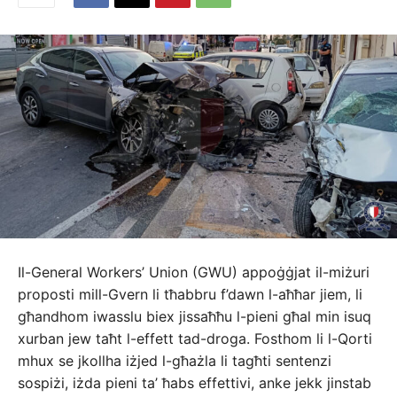
Il-General Workers’ Union (GWU) appoġġjat il-miżuri
proposti mill-Gvern li tħabbru f’dawn l-aħħar jiem, li
għandhom iwasslu biex jissaħħu l-pieni għal min isuq
xurban jew taħt l-effett tad-droga. Fosthom li l-Qorti
mhux se jkollha iżjed l-għażla li tagħti sentenzi
sospiżi, iżda pieni ta’ ħabs effettivi, anke jekk jinstab