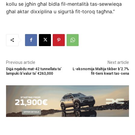
kollu se jgħin għal bidla fil-mentalità tas-sewwieqa
għal aktar dixxiplina u sigurtà fit-toroq tagħna.”
Previous article
Next article
Diġà nqabdu mat-42 tunnellata ta’
L-ekonomija Maltija tikber b’2.7%
lampuki b’valur ta’ €263,000
fit-tieni kwart tas-sena