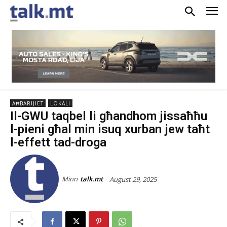
AĦBARIJIET
LOKALI
Il-GWU taqbel li għandhom jissaħħu
l-pieni għal min isuq xurban jew taħt
l-effett tad-droga
Minn
talk.mt
August 29, 2025