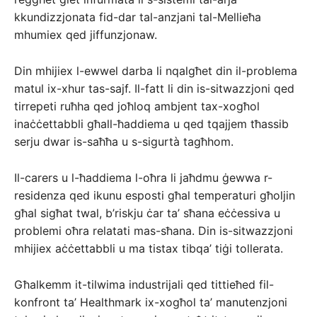
kkundizzjonata fid-dar tal-anzjani tal-Mellieħa
mhumiex qed jiffunzjonaw.
Din mhijiex l-ewwel darba li nqalgħet din il-problema
matul ix-xhur tas-sajf. Il-fatt li din is-sitwazzjoni qed
tirrepeti ruħha qed joħloq ambjent tax-xogħol
inaċċettabbli għall-ħaddiema u qed tqajjem tħassib
serju dwar is-saħħa u s-sigurtà tagħhom.
Il-carers u l-ħaddiema l-oħra li jaħdmu ġewwa r-
residenza qed ikunu esposti għal temperaturi għoljin
għal sigħat twal, b’riskju ċar ta’ sħana eċċessiva u
problemi oħra relatati mas-sħana. Din is-sitwazzjoni
mhijiex aċċettabbli u ma tistax tibqa’ tiġi tollerata.
Għalkemm it-tilwima industrijali qed tittieħed fil-
konfront ta’ Healthmark ix-xogħol ta’ manutenzjoni