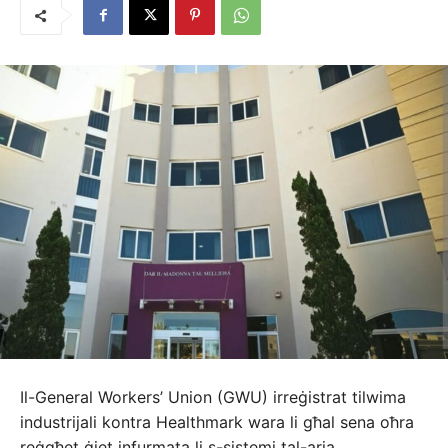
Il-General Workers’ Union (GWU) irreġistrat tilwima
industrijali kontra Healthmark wara li għal sena oħra
reġgħet ġiet infurmata li s-sistemi tal-arja