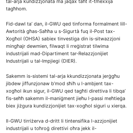
tal-arja kundizzjonata ma jaqax taħt it-tmexxija
tagħhom.
Fid-dawl ta’ dan, il-GWU qed tinforma formalment lill-
Awtorità għas-Saħħa u s-Sigurtà fuq il-Post tax-
Xogħol (OHSA) sabiex tinvestiga din is-sitwazzjoni
mingħajr dewmien, filwaqt li rreġistrat tilwima
industrijali mad-Dipartiment tar-Relazzjonijiet
Industrijali u tal-Impjiegi (DIER).
Sakemm is-sistemi tal-arja kkundizzjonata jerġgħu
jibdew jiffunzjonaw b’mod sħiħ u l-ambjent tax-
xogħol ikun sigur, il-GWU qed tagħti direttiva li tibqa’
fis-seħħ sakemm il-maniġment jieħu l-passi meħtieġa
biex jiżgura kundizzjonijiet tax-xogħol siguri u xierqa.
Il-GWU tirriżerva d-dritt li tintensifika l-azzjonijiet
industrijali u toħroġ direttivi oħra jekk il-