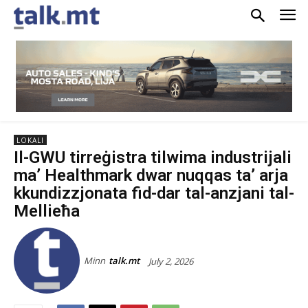
LOKALI
Il-GWU tirreġistra tilwima industrijali
ma’ Healthmark dwar nuqqas ta’ arja
kkundizzjonata fid-dar tal-anzjani tal-
Mellieħa
Minn
talk.mt
July 2, 2026