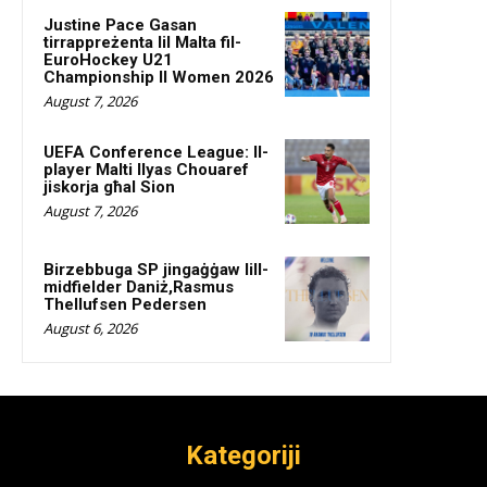
Justine Pace Gasan
tirrappreżenta lil Malta fil-
EuroHockey U21
Championship II Women 2026
August 7, 2026
UEFA Conference League: Il-
player Malti Ilyas Chouaref
jiskorja għal Sion
August 7, 2026
Birzebbuga SP jingaġġaw lill-
midfielder Daniż,Rasmus
Thellufsen Pedersen
August 6, 2026
Kategoriji