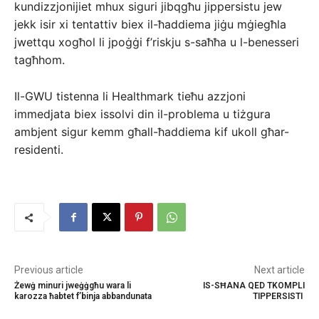
kundizzjonijiet mhux siguri jibqgħu jippersistu jew
jekk isir xi tentattiv biex il-ħaddiema jiġu mġiegħla
jwettqu xogħol li jpoġġi f’riskju s-saħħa u l-benesseri
tagħhom.
Il-GWU tistenna li Healthmark tieħu azzjoni
immedjata biex issolvi din il-problema u tiżgura
ambjent sigur kemm għall-ħaddiema kif ukoll għar-
residenti.
Previous article
Next article
Żewġ minuri jweġġgħu wara li
IS-SĦANA QED TKOMPLI
karozza ħabtet f’binja abbandunata
TIPPERSISTI