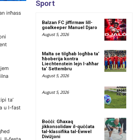
Sport
dan inħass
Balzan FC jiffirmaw lill-
goalkeeper Manuel Djaro
August 5, 2026
oni
ent
Malta se tilgħab logħba ta’
ħboberija kontra
Liechtenstein lejn l-aħħar
jjem
ta’ Settembru
ilna
August 5, 2026
August 5, 2026
pi ta’
a u l-fast
Boċċi: Għaxaq
jikkonsolidaw il-quċċata
egħed
tal-klassifika tal-Ewwel
Diviżjoni
. Il-festa