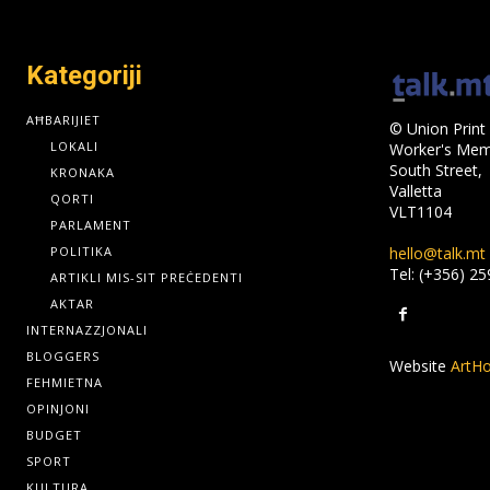
Kategoriji
AĦBARIJIET
© Union Print 
LOKALI
Worker's Memo
South Street,
KRONAKA
Valletta
QORTI
VLT1104
PARLAMENT
hello@talk.mt
POLITIKA
Tel: (+356) 2
ARTIKLI MIS-SIT PREĊEDENTI
AKTAR
INTERNAZZJONALI
BLOGGERS
Website
ArtHo
FEHMIETNA
OPINJONI
BUDGET
SPORT
KULTURA