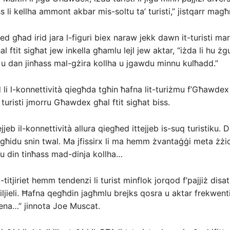
s li kellha ammont akbar mis-soltu ta’ turisti,” jistqarr mag
ed għad irid jara l-figuri biex naraw jekk dawn it-turisti ma
ftit sigħat jew inkella għamlu lejl jew aktar, “iżda li hu żgu
 dan jinħass mal-gżira kollha u jgawdu minnu kulħadd.”
 li l-konnettività qiegħda tgħin ħafna lit-turiżmu f’Għawd
s turisti jmorru Għawdex għal ftit sigħat biss.
ejjeb il-konnettività allura qiegħed ittejjeb is-suq turistiku. Di
 ngħidu snin twal. Ma jfissirx li ma hemm żvantaġġi meta żżid
 u din tinħass mad-dinja kollha…
-titjiriet hemm tendenzi li turist minflok jorqod f’pajjiż disat i
 iljieli. Ħafna qegħdin jagħmlu brejks qosra u aktar frekwenti,
ena…” jinnota Joe Muscat.