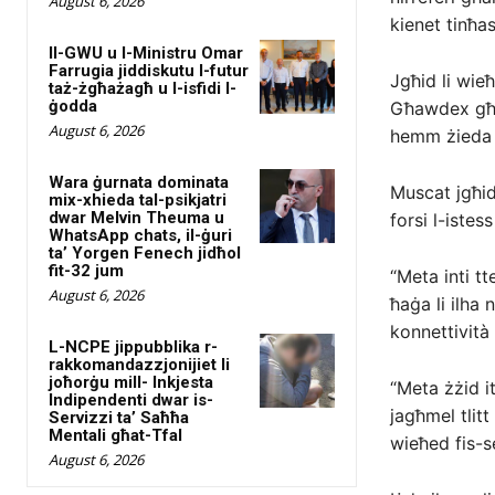
August 6, 2026
kienet tinħas
Il-GWU u l-Ministru Omar
Farrugia jiddiskutu l-futur
Jgħid li wieħ
taż-żgħażagħ u l-isfidi l-
ġodda
Għawdex għal 
August 6, 2026
hemm żieda u
Wara ġurnata dominata
Muscat jgħid
mix-xhieda tal-psikjatri
dwar Melvin Theuma u
forsi l-istes
WhatsApp chats, il-ġuri
ta’ Yorgen Fenech jidħol
fit-32 jum
“Meta inti tt
August 6, 2026
ħaġa li ilha
konnettività
L-NCPE jippubblika r-
rakkomandazzjonijiet li
joħorġu mill- Inkjesta
“Meta żżid it
Indipendenti dwar is-
jagħmel tlitt
Servizzi ta’ Saħħa
Mentali għat-Tfal
wieħed fis-s
August 6, 2026