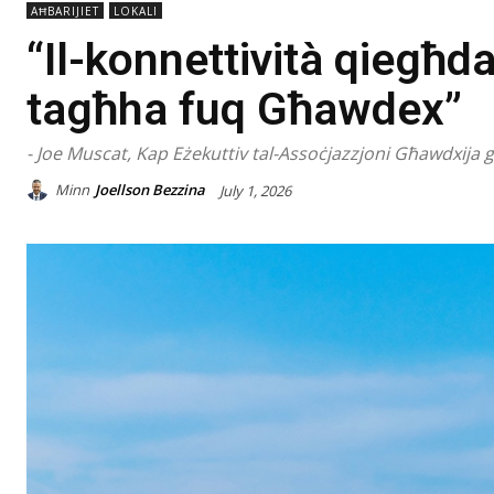
AĦBARIJIET
LOKALI
“Il-konnettività qiegħda t
tagħha fuq Għawdex”
- Joe Muscat, Kap Eżekuttiv tal-Assoċjazzjoni Għawdxija
Minn
Joellson Bezzina
July 1, 2026