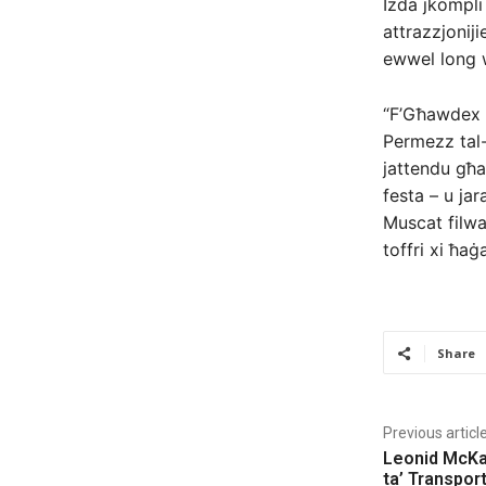
Iżda jkompli 
attrazzjonijie
ewwel long 
“F’Għawdex g
Permezz tal-k
jattendu għa
festa – u jar
Muscat filwaq
toffri xi ħaġ
Share
Previous articl
Leonid McKay
ta’ Transport