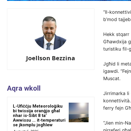
“Il-konnetti
b’mod tajjeb
Hekk stqarr 
Għawdxija g
turistiku fil
Joellson Bezzina
Jgħid li met
igawdi. “Fejn 
Muscat.
Aqra wkoll
Jirrimarka li
konnettività.
L-Ufiċċju Meteoroloġiku
ferry fejn G
bi twissija oranġjo għal
nhar is-Sibt 8 ta’
Awwissu … it-temperaturi
“Jien min-Na
se jkomplu jogħlew
nirreferi għal