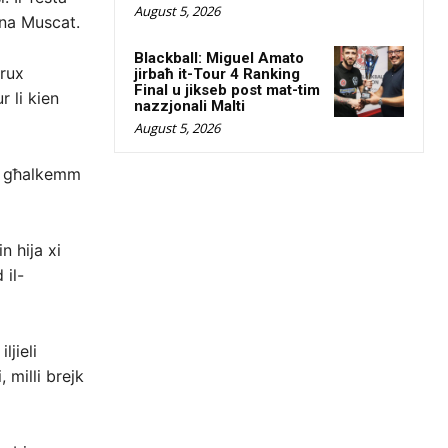
August 5, 2026
ħna Muscat.
Blackball: Miguel Amato
rrux
jirbaħ it-Tour 4 Ranking
Final u jikseb post mat-tim
r li kien
nazzjonali Malti
August 5, 2026
ex għalkemm
n hija xi
 il-
ljieli
 milli brejk