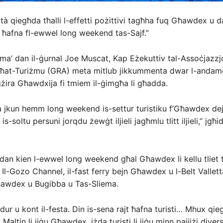
vità qiegħda tħalli l-effetti pożittivi tagħha fuq Għawdex u 
 ħafna fl-ewwel long weekend tas-Sajf.”
ma’ dan il-ġurnal Joe Muscat, Kap Eżekuttiv tal-Assoċjazzj
ħat-Turiżmu (GRA) meta mitlub jikkummenta dwar l-andam
-gżira Għawdxija fi tmiem il-ġimgħa li għadda.
a jkun hemm long weekend is-settur turistiku f’Għawdex de
is-soltu persuni jorqdu żewġt iljieli jagħmlu tlitt iljieli,” jgħid
 dan kien l-ewwel long weekend għal Għawdex li kellu tliet ti
 Il-Gozo Channel, il-fast ferry bejn Għawdex u l-Belt Vallett
ħawdex u Bugibba u Tas-Sliema.
dur u kont il-festa. Din is-sena rajt ħafna turisti… Mhux qi
 Maltin li jiġu Għawdex, iżda turisti li jiġu minn pajjiżi diversi