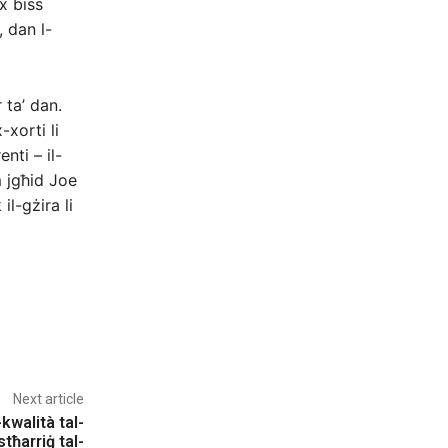
ex biss
, dan l-
 ta’ dan.
-xorti li
nti – il-
m jgħid Joe
il-gżira li
Next article
kwalità tal-
tħarriġ tal-