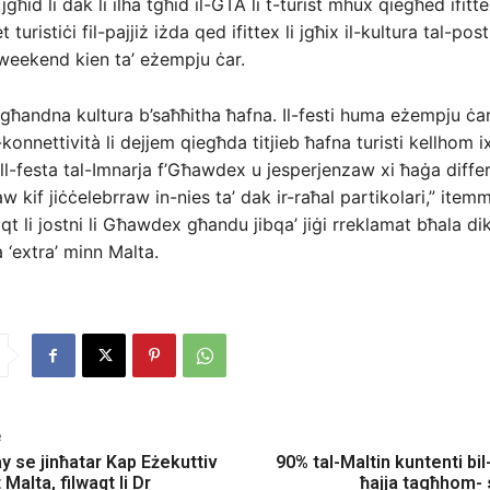
jgħid li dak li ilha tgħid il-GTA li t-turist mhux qiegħed ifitt
t turistiċi fil-pajjiż iżda qed ifittex li jgħix il-kultura tal-post
weekend kien ta’ eżempju ċar.
ħandna kultura b’saħħitha ħafna. Il-festi huma eżempju ċar
onnettività li dejjem qiegħda titjieb ħafna turisti kellhom ix
ll-festa tal-Imnarja f’Għawdex u jesperjenzaw xi ħaġa differe
aw kif jiċċelebrraw in-nies ta’ dak ir-raħal partikolari,” item
t li jostni li Għawdex għandu jibqa’ jiġi rreklamat bħala dik 
a ‘extra’ minn Malta.
e
 se jinħatar Kap Eżekuttiv
90% tal-Maltin kuntenti bil-
 Malta, filwaqt li Dr
ħajja tagħhom- s