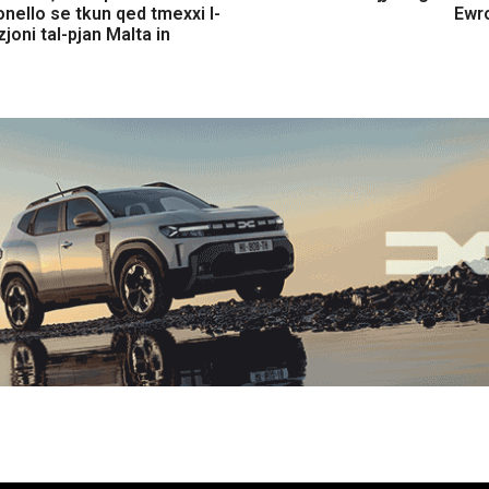
nello se tkun qed tmexxi l-
Ewr
joni tal-pjan Malta in