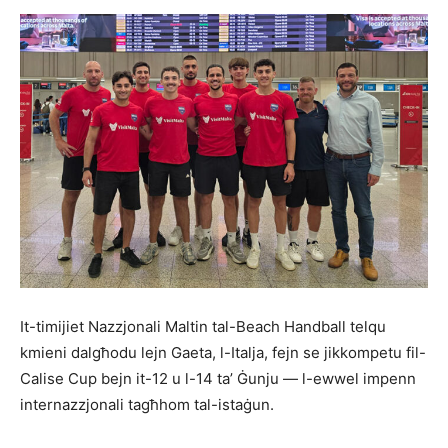
It-timijiet Nazzjonali Maltin tal-Beach Handball telqu
kmieni dalgħodu lejn Gaeta, l-Italja, fejn se jikkompetu fil-
Calise Cup bejn it-12 u l-14 ta’ Ġunju — l-ewwel impenn
internazzjonali tagħhom tal-istaġun.