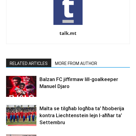
talk.mt
RELATED ARTICLES
MORE FROM AUTHOR
Balzan FC jiffirmaw lill-goalkeeper
Manuel Djaro
Malta se tilgħab logħba ta’ ħboberija
kontra Liechtenstein lejn l-aħħar ta’
Settembru