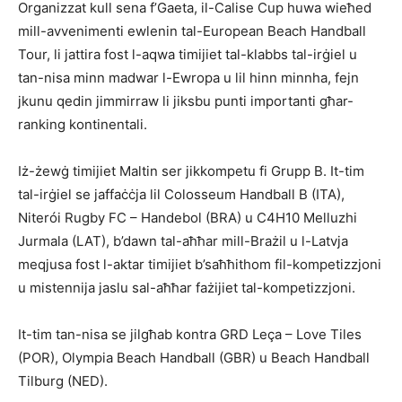
Organizzat kull sena f’Gaeta, il-Calise Cup huwa wieħed
mill-avvenimenti ewlenin tal-European Beach Handball
Tour, li jattira fost l-aqwa timijiet tal-klabbs tal-irġiel u
tan-nisa minn madwar l-Ewropa u lil hinn minnha, fejn
jkunu qedin jimmirraw li jiksbu punti importanti għar-
ranking kontinentali.
Iż-żewġ timijiet Maltin ser jikkompetu fi Grupp B. It-tim
tal-irġiel se jaffaċċja lil Colosseum Handball B (ITA),
Niterói Rugby FC – Handebol (BRA) u C4H10 Melluzhi
Jurmala (LAT), b’dawn tal-aħħar mill-Brażil u l-Latvja
meqjusa fost l-aktar timijiet b’saħħithom fil-kompetizzjoni
u mistennija jaslu sal-aħħar fażijiet tal-kompetizzjoni.
It-tim tan-nisa se jilgħab kontra GRD Leça – Love Tiles
(POR), Olympia Beach Handball (GBR) u Beach Handball
Tilburg (NED).