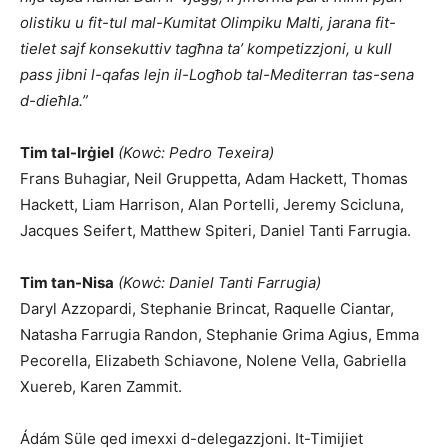
olistiku u fit-tul mal-Kumitat Olimpiku Malti, jarana fit-
tielet sajf konsekuttiv tagħna ta’ kompetizzjoni, u kull
pass jibni l-qafas lejn il-Logħob tal-Mediterran tas-sena
d-dieħla.”
Tim tal-Irġiel
(Kowċ: Pedro Texeira)
Frans Buhagiar, Neil Gruppetta, Adam Hackett, Thomas
Hackett, Liam Harrison, Alan Portelli, Jeremy Scicluna,
Jacques Seifert, Matthew Spiteri, Daniel Tanti Farrugia.
Tim tan-Nisa
(Kowċ: Daniel Tanti Farrugia)
Daryl Azzopardi, Stephanie Brincat, Raquelle Ciantar,
Natasha Farrugia Randon, Stephanie Grima Agius, Emma
Pecorella, Elizabeth Schiavone, Nolene Vella, Gabriella
Xuereb, Karen Zammit.
Ádám Süle qed imexxi d-delegazzjoni. It-Timijiet