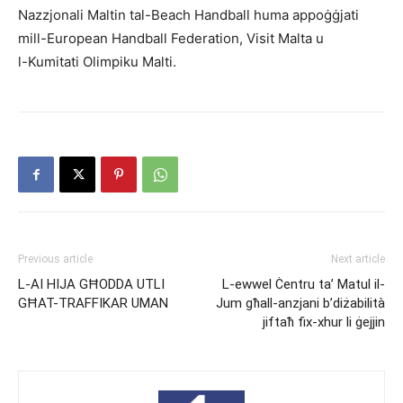
Nazzjonali Maltin tal-Beach Handball huma appoġġjati
mill-⁠European Handball Federation, Visit Malta u
l-⁠Kumitati Olimpiku Malti.
Previous article
Next article
L-AI HIJA GĦODDA UTLI
L-ewwel Ċentru ta’ Matul il-
GĦAT-TRAFFIKAR UMAN
Jum għall-anzjani b’diżabilità
jiftaħ fix-xhur li ġejjin