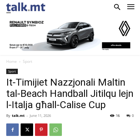
Home
Sport
Sport
It-Timijiet Nazzjonali Maltin
tal-Beach Handball Jitilqu lejn
l-Italja għall-Calise Cup
By
talk.mt
-
June 11, 2026
16
0