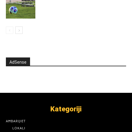
AdSense
Kategoriji
AĦBARIJIET
LOKALI