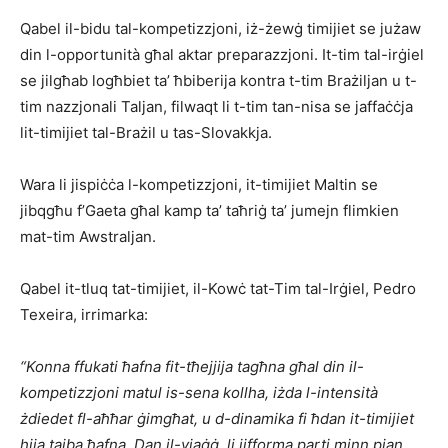
Qabel il-bidu tal-kompetizzjoni, iż-żewġ timijiet se jużaw
din l-opportunità għal aktar preparazzjoni. It-tim tal-irġiel
se jilgħab logħbiet ta’ ħbiberija kontra t-tim Brażiljan u t-
tim nazzjonali Taljan, filwaqt li t-tim tan-nisa se jaffaċċja
lit-timijiet tal-Brażil u tas-Slovakkja.
Wara li jispiċċa l-kompetizzjoni, it-timijiet Maltin se
jibqgħu f’Gaeta għal kamp ta’ taħriġ ta’ jumejn flimkien
mat-tim Awstraljan.
Qabel it-tluq tat-timijiet, il-Kowċ tat-Tim tal-Irġiel, Pedro
Texeira, irrimarka:
“Konna ffukati ħafna fit-tħejjija tagħna għal din il-
kompetizzjoni matul is-sena kollha, iżda l-intensità
żdiedet fl-aħħar ġimgħat, u d-dinamika fi ħdan it-timijiet
hija tajba ħafna. Dan il-vjaġġ, li jifforma parti minn pjan