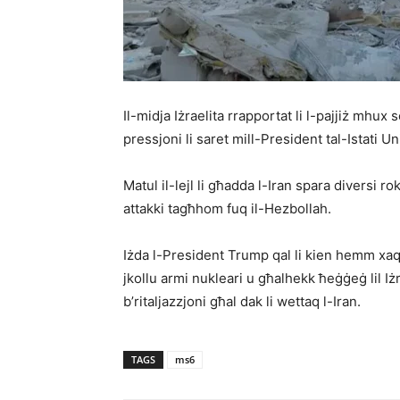
Il-midja Iżraelita rrapportat li l-pajjiż mhux
pressjoni li saret mill-President tal-Istati Uni
Matul il-lejl li għadda l-Iran spara diversi r
attakki tagħhom fuq il-Hezbollah.
Iżda l-President Trump qal li kien hemm xaqq
jkollu armi nukleari u għalhekk ħeġġeġ lil Iż
b’ritaljazzjoni għal dak li wettaq l-Iran.
TAGS
ms6