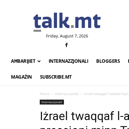
Friday, August 7, 2026
AĦBARIJIET
INTERNAZZJONALI
BLOGGERS
MAGAŻIN
SUBSCRIBE.MT
Home
Internazzjonali
Iżrael twaqqaf l-attakki fuq
Internazzjonali
Iżrael twaqqaf l-a