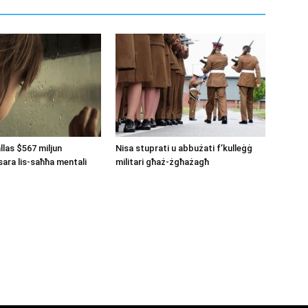
llas $567 miljun
Nisa stuprati u abbużati f’kulleġġ
ara lis-saħħa mentali
militari għaż-żgħażagħ