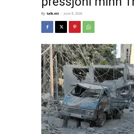
pressjoni minn 
By
talk.mt
-
June 8, 2026