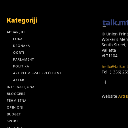
Kategoriji
AĦBARIJIET
© Union Print
LOKALI
Worker's Memo
South Street,
KRONAKA
Valletta
QORTI
VLT1104
PARLAMENT
hello@talk.mt
POLITIKA
Tel: (+356) 2
ARTIKLI MIS-SIT PREĊEDENTI
AKTAR
INTERNAZZJONALI
BLOGGERS
Website
ArtH
FEHMIETNA
OPINJONI
BUDGET
SPORT
KULTURA