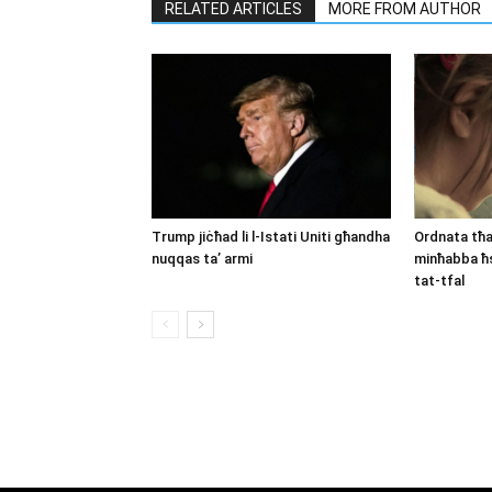
RELATED ARTICLES
MORE FROM AUTHOR
Trump jiċħad li l-Istati Uniti għandha
Ordnata tħa
nuqqas ta’ armi
minħabba ħs
tat-tfal