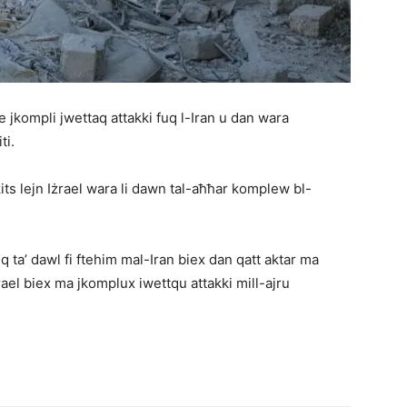
 se jkompli jwettaq attakki fuq l-Iran u dan wara
ti.
okits lejn Iżrael wara li dawn tal-aħħar komplew bl-
 ta’ dawl fi ftehim mal-Iran biex dan qatt aktar ma
rael biex ma jkomplux iwettqu attakki mill-ajru