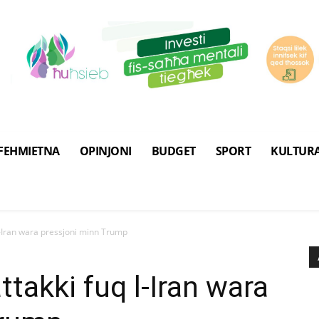
FEHMIETNA
OPINJONI
BUDGET
SPORT
KULTUR
 l-Iran wara pressjoni minn Trump
ttakki fuq l-Iran wara