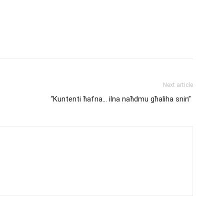
Next article
“Kuntenti ħafna… ilna naħdmu għaliha snin”