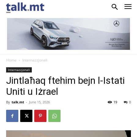
Home
Internazzjonali
Internazzjonali
Jintlaħaq ftehim bejn l-Istati
Uniti u Iżrael
By
talk.mt
-
June 15, 2026
19
0