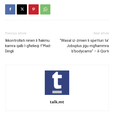
Previous article
Next article
Ikkontrollati nirien li ħakmu
“Wasal iż-żmien li spetturi ta’
kamra qalb l-għelieqi f’Ħad-
Jobsplus jiġu mgħammra
Dingli
b’bodycams” – il-Qorti
talk.mt