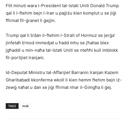
Ftit minuti wara l-President tal-Istati Uniti Donald Trump
qal li l-ftehim bejn l-Iran u pajjiżu kien komplut u se jiġi
ffirmat fil-ġranet li ġejjin.
Trump qal li b’dan il-ftehim l-Strait of Hormuz se jerġa’
jinfetaħ b’mod immedjat u ħadd mhu se jħallas biex
jgħaddi u min-naħa tal-Istati Uniti se nteħħi kull imblokk
fil-portijiet Iranjani.
Id-Deputat Ministru tal-Affarijiet Barranin Iranjan Kazem
Gharibabadi kkonferma wkoll li kien hemm ftehim bejn iż-
żewġ naħat u dan se jiġi ffirmat nhar il-Ġimgħa li ġej.
TAGS
ms6