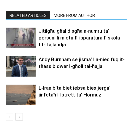
RELATED ARTICLES
MORE FROM AUTHOR
Jitilgħu għal disgħa n-numru ta’
persuni li mietu fl-isparatura fi skola
fit-Tajlandja
Andy Burnham se jisma’ lin-nies fuq it-
tħassib dwar l-għoli tal-ħajja
L-Iran b’talbiet iebsa biex jerġa’
jinfetaħ l-Istrett ta’ Hormuz