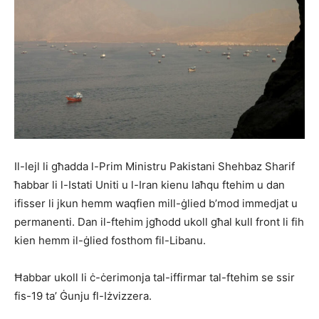
Il-lejl li għadda l-Prim Ministru Pakistani Shehbaz Sharif
ħabbar li l-Istati Uniti u l-Iran kienu laħqu ftehim u dan
ifisser li jkun hemm waqfien mill-ġlied b’mod immedjat u
permanenti. Dan il-ftehim jgħodd ukoll għal kull front li fih
kien hemm il-ġlied fosthom fil-Libanu.
Ħabbar ukoll li ċ-ċerimonja tal-iffirmar tal-ftehim se ssir
fis-19 ta’ Ġunju fl-Iżvizzera.