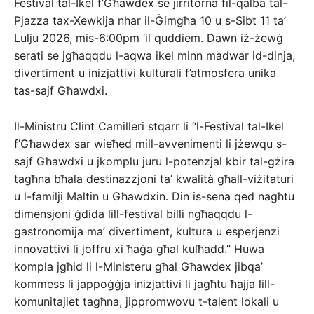
Festival tal-Ikel f’Għawdex se jirritorna fil-qalba tal-
Pjazza tax-Xewkija nhar il-Ġimgħa 10 u s-Sibt 11 ta’
Lulju 2026, mis-6:00pm ’il quddiem. Dawn iż-żewġ
serati se jgħaqqdu l-aqwa ikel minn madwar id-dinja,
divertiment u inizjattivi kulturali f’atmosfera unika
tas-sajf Għawdxi.
Il-Ministru Clint Camilleri stqarr li “l-Festival tal-Ikel
f’Għawdex sar wieħed mill-avvenimenti li jżewqu s-
sajf Għawdxi u jkomplu juru l-potenzjal kbir tal-gżira
tagħna bħala destinazzjoni ta’ kwalità għall-viżitaturi
u l-familji Maltin u Għawdxin. Din is-sena qed nagħtu
dimensjoni ġdida lill-festival billi ngħaqqdu l-
gastronomija ma’ divertiment, kultura u esperjenzi
innovattivi li joffru xi ħaġa għal kulħadd.” Huwa
kompla jgħid li l-Ministeru għal Għawdex jibqa’
kommess li jappoġġja inizjattivi li jagħtu ħajja lill-
komunitajiet tagħna, jippromwovu t-talent lokali u