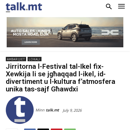
AĦBARIJIET
LOKALI
Jirritorna l-Festival tal-Ikel fix-
Xewkija li se jgħaqqad l-ikel, id-
divertiment u l-kultura f’atmosfera
unika tas-sajf Għawdxi
Minn
talk.mt
July 9, 2026