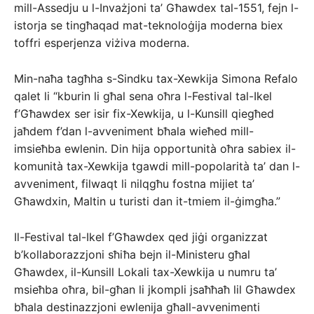
mill-Assedju u l-Invażjoni ta’ Għawdex tal-1551, fejn l-
istorja se tingħaqad mat-teknoloġija moderna biex
toffri esperjenza viżiva moderna.
Min-naħa tagħha s-Sindku tax-Xewkija Simona Refalo
qalet li “kburin li għal sena oħra l-Festival tal-Ikel
f’Għawdex ser isir fix-Xewkija, u l-Kunsill qiegħed
jaħdem f’dan l-avveniment bħala wieħed mill-
imsieħba ewlenin. Din hija opportunità oħra sabiex il-
komunità tax-Xewkija tgawdi mill-popolarità ta’ dan l-
avveniment, filwaqt li nilqgħu fostna mijiet ta’
Għawdxin, Maltin u turisti dan it-tmiem il-ġimgħa.”
Il-Festival tal-Ikel f’Għawdex qed jiġi organizzat
b’kollaborazzjoni sħiħa bejn il-Ministeru għal
Għawdex, il-Kunsill Lokali tax-Xewkija u numru ta’
msieħba oħra, bil-għan li jkompli jsaħħaħ lil Għawdex
bħala destinazzjoni ewlenija għall-avvenimenti