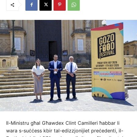
Il-Ministru għal Għawdex Clint Camilleri ħabbar li
wara s-suċċess kbir tal-edizzjonijiet preċedenti, il-