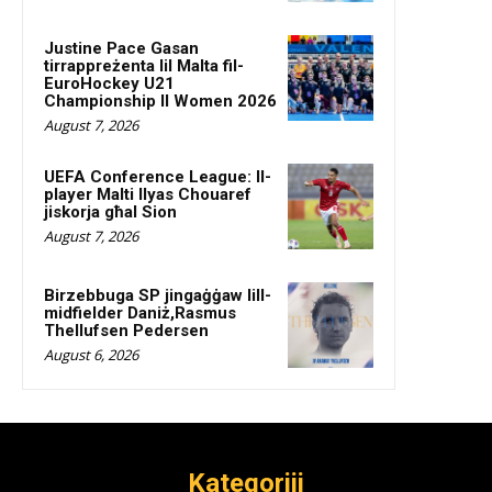
Justine Pace Gasan
tirrappreżenta lil Malta fil-
EuroHockey U21
Championship II Women 2026
August 7, 2026
UEFA Conference League: Il-
player Malti Ilyas Chouaref
jiskorja għal Sion
August 7, 2026
Birzebbuga SP jingaġġaw lill-
midfielder Daniż,Rasmus
Thellufsen Pedersen
August 6, 2026
Kategoriji