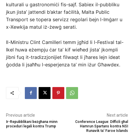
kulturali u gastronomiċi fis-sajf. Sabiex il-pubbliku
jkun jista’ jattendi b’aktar faċilità, Malta Public
Transport se topera servizz regolari bejn l-Imġarr u
x-Xewkija matul iż-żewġ serati.
Il-Ministru Clint Camilleri temm jgħid li l-Festival tal-
Ikel huwa eżempju ċar ta’ kif wieħed jista’ jkompli
jibni fuq it-tradizzjonijiet filwaqt li jħares lejn ideat
ġodda li jsaħħu l-esperjenza ta’ min iżur Għawdex.
Previous article
Next article
Ir-Repubblikani beżgħana minn
Conference League: Diffiċli għal
proċeduri legali kontra Trump
Hamrun Spartans kontra NSI
Runavik ta’ Faroe Islands