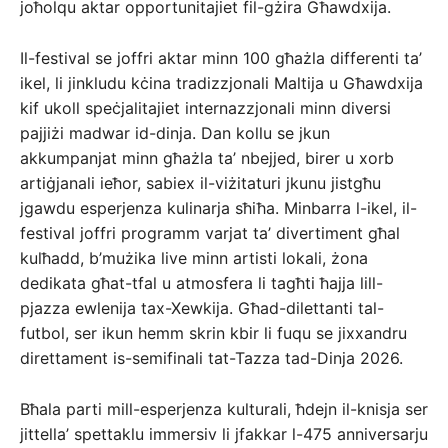
joħolqu aktar opportunitajiet fil-gżira Għawdxija.
Il-festival se joffri aktar minn 100 għażla differenti ta’
ikel, li jinkludu kċina tradizzjonali Maltija u Għawdxija
kif ukoll speċjalitajiet internazzjonali minn diversi
pajjiżi madwar id-dinja. Dan kollu se jkun
akkumpanjat minn għażla ta’ nbejjed, birer u xorb
artiġjanali ieħor, sabiex il-viżitaturi jkunu jistgħu
jgawdu esperjenza kulinarja sħiħa. Minbarra l-ikel, il-
festival joffri programm varjat ta’ divertiment għal
kulħadd, b’mużika live minn artisti lokali, żona
dedikata għat-tfal u atmosfera li tagħti ħajja lill-
pjazza ewlenija tax-Xewkija. Għad-dilettanti tal-
futbol, ser ikun hemm skrin kbir li fuqu se jixxandru
direttament is-semifinali tat-Tazza tad-Dinja 2026.
Bħala parti mill-esperjenza kulturali, ħdejn il-knisja ser
jittella’ spettaklu immersiv li jfakkar l-475 anniversarju