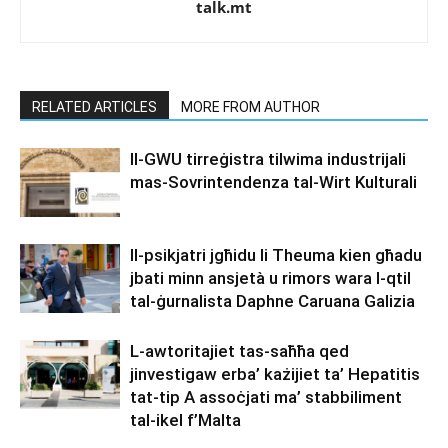
talk.mt
RELATED ARTICLES
MORE FROM AUTHOR
Il-GWU tirreġistra tilwima industrijali
mas-Sovrintendenza tal-Wirt Kulturali
Il-psikjatri jgħidu li Theuma kien għadu
jbati minn ansjetà u rimors wara l-qtil
tal-ġurnalista Daphne Caruana Galizia
L-awtoritajiet tas-saħħa qed
jinvestigaw erba’ każijiet ta’ Hepatitis
tat-tip A assoċjati ma’ stabbiliment
tal-ikel f’Malta