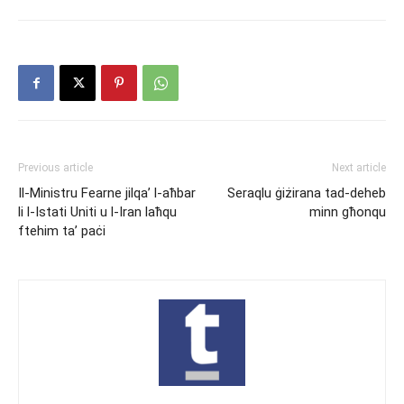
Previous article
Next article
Il-Ministru Fearne jilqa’ l-aħbar
Seraqlu ġiżirana tad-deheb
li l-Istati Uniti u l-Iran laħqu
minn għonqu
ftehim ta’ paċi