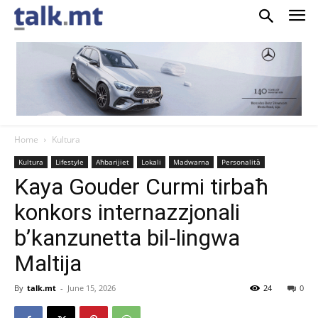
Home
Kultura
Kultura
Lifestyle
Aħbarijiet
Lokali
Madwarna
Personalità
Kaya Gouder Curmi tirbaħ
konkors internazzjonali
b’kanzunetta bil-lingwa
Maltija
By
talk.mt
-
June 15, 2026
24
0