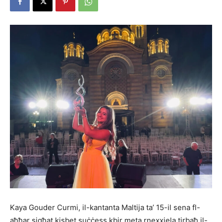
Kaya Gouder Curmi, il-kantanta Maltija ta’ 15-il sena fl-
aħħar sigħat kisbet suċċess kbir meta rnexxiela tirbaħ il-