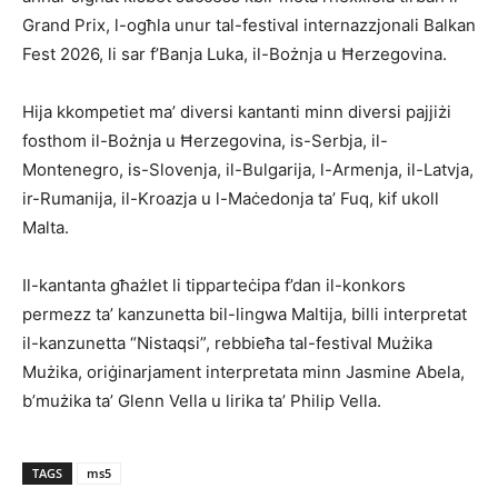
Grand Prix, l-ogħla unur tal-festival internazzjonali Balkan
Fest 2026, li sar f’Banja Luka, il-Bożnja u Ħerzegovina.
Hija kkompetiet ma’ diversi kantanti minn diversi pajjiżi
fosthom il-Bożnja u Ħerzegovina, is-Serbja, il-
Montenegro, is-Slovenja, il-Bulgarija, l-Armenja, il-Latvja,
ir-Rumanija, il-Kroazja u l-Maċedonja ta’ Fuq, kif ukoll
Malta.
Il-kantanta għażlet li tipparteċipa f’dan il-konkors
permezz ta’ kanzunetta bil-lingwa Maltija, billi interpretat
il-kanzunetta “Nistaqsi”, rebbieħa tal-festival Mużika
Mużika, oriġinarjament interpretata minn Jasmine Abela,
b’mużika ta’ Glenn Vella u lirika ta’ Philip Vella.
TAGS
ms5