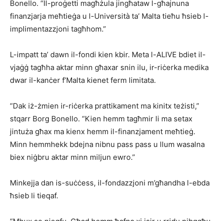
Bonello. “Il-proġetti magħżula jingħataw l-għajnuna
finanzjarja meħtieġa u l-Università ta’ Malta tieħu ħsieb l-
implimentazzjoni tagħhom.”
L-impatt ta’ dawn il-fondi kien kbir. Meta l-ALIVE bdiet il-
vjaġġ tagħha aktar minn għaxar snin ilu, ir-riċerka medika
dwar il-kanċer f’Malta kienet ferm limitata.
“Dak iż-żmien ir-riċerka prattikament ma kinitx teżisti,”
stqarr Borg Bonello. “Kien hemm tagħmir li ma setax
jintuża għax ma kienx hemm il-finanzjament meħtieġ.
Minn hemmhekk bdejna nibnu pass pass u llum wasalna
biex niġbru aktar minn miljun ewro.”
Minkejja dan is-suċċess, il-fondazzjoni m’għandha l-ebda
ħsieb li tieqaf.