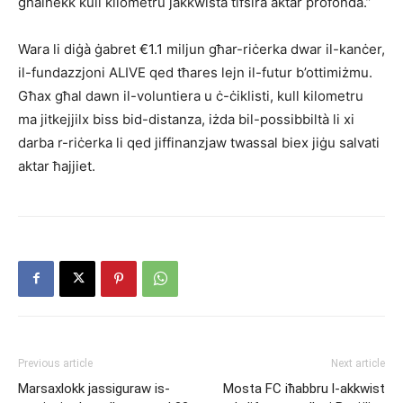
għalhekk kull kilometru jakkwista tifsira aktar profonda.”
Wara li diġà ġabret €1.1 miljun għar-riċerka dwar il-kanċer,
il-fundazzjoni ALIVE qed tħares lejn il-futur b’ottimiżmu.
Għax għal dawn il-voluntiera u ċ-ċiklisti, kull kilometru
ma jitkejjilx biss bid-distanza, iżda bil-possibbiltà li xi
darba r-riċerka li qed jiffinanzjaw twassal biex jiġu salvati
aktar ħajjiet.
Previous article
Next article
Marsaxlokk jassiguraw is-
Mosta FC iħabbru l-akkwist