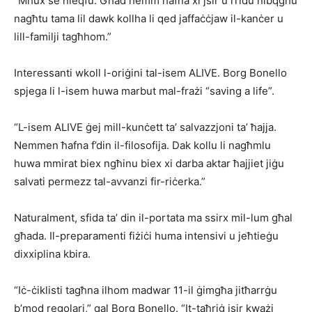
“Mhux se nieqfu. Għad hemm ħafna xi jsir u rridu nibqgħu
nagħtu tama lil dawk kollha li qed jaffaċċjaw il-kanċer u
lill-familji tagħhom.”
Interessanti wkoll l-oriġini tal-isem ALIVE. Borg Bonello
spjega li l-isem huwa marbut mal-frażi “saving a life”.
“L-isem ALIVE ġej mill-kunċett ta’ salvazzjoni ta’ ħajja.
Nemmen ħafna f’din il-filosofija. Dak kollu li nagħmlu
huwa mmirat biex ngħinu biex xi darba aktar ħajjiet jiġu
salvati permezz tal-avvanzi fir-riċerka.”
Naturalment, sfida ta’ din il-portata ma ssirx mil-lum għal
għada. Il-preparamenti fiżiċi huma intensivi u jeħtieġu
dixxiplina kbira.
“Iċ-ċiklisti tagħna ilhom madwar 11-il ġimgħa jitħarrġu
b’mod regolari,” qal Borg Bonello. “It-taħriġ isir kważi