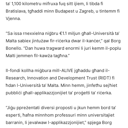
ta’ 1,100 kilometru mifruxa fuq sitt ijiem, li tibda fi
Bratislava, tgħaddi minn Budapest u Zagreb, u tintemm fi
Vjenna.
“Sa issa rnexxielna niġbru €1.1 miljun għall-Università ta’
Malta sabiex jintużaw fir-riċerka dwar il-kanċer,” qal Borg
Bonello. “Dan huwa tragward enormi li juri kemm il-poplu
Malti jemmen fil-kawża tagħna.”
Il-fondi kollha miġbura mill-ALIVE jgħaddu għand il-
Research, Innovation and Development Trust (RIDT) fi
ħdan l-Università ta’ Malta. Minn hemm, jinfetħu sejħiet
pubbliċi għall-applikazzjonijiet ta’ proġetti ta’ riċerka.
“Jiġu ppreżentati diversi proposti u jkun hemm bord ta’
esperti, ħafna minnhom professuri minn universitajiet
barranin, li jevalwaw l-applikazzjonijiet,” spjega Borg