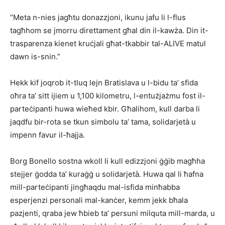
“Meta n-nies jagħtu donazzjoni, ikunu jafu li l-flus
tagħhom se jmorru direttament għal din il-kawża. Din it-
trasparenza kienet kruċjali għat-tkabbir tal-ALIVE matul
dawn is-snin.”
Hekk kif joqrob it-tluq lejn Bratislava u l-bidu ta’ sfida
oħra ta’ sitt ijiem u 1,100 kilometru, l-entużjażmu fost il-
parteċipanti huwa wieħed kbir. Għalihom, kull darba li
jaqdfu bir-rota se tkun simbolu ta’ tama, solidarjetà u
impenn favur il-ħajja.
Borg Bonello sostna wkoll li kull edizzjoni ġġib magħha
stejjer ġodda ta’ kuraġġ u solidarjetà. Huwa qal li ħafna
mill-parteċipanti jingħaqdu mal-isfida minħabba
esperjenzi personali mal-kanċer, kemm jekk bħala
pazjenti, qraba jew ħbieb ta’ persuni milquta mill-marda, u