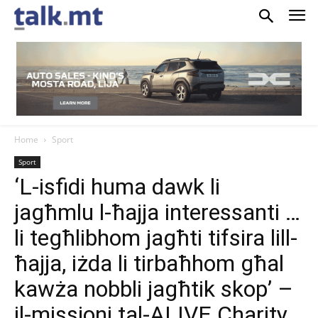
Home
Sport
Sport
‘L-isfidi huma dawk li
jagħmlu l-ħajja interessanti …
li tegħlibhom jagħti tifsira lill-
ħajja, iżda li tirbaħhom għal
kawża nobbli jagħtik skop’ –
il-missjoni tal-ALIVE Charity