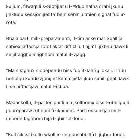
kuljum, filwaqt li s-Sibtijiet u l-Ħdud ħafna drabi jkunu
jinkludu sessjonijiet ta’ bejn seba’ u tmien sigħat fuq ir-
rota.”
Bħala parti mill-preparamenti, it-tim anke mar Sqallija
sabiex jaffaċċja rotot aktar diffiċli u tlajja’ li jixbhu dawk li
se jiltaqgħu magħhom matul il-vjaġġ.
“Ma nistgħux niddependu biss fuq it-taħriġ lokali. Irridu
noħolqu kundizzjonijiet kemm jista’ jkun simili għal dawk
li se niffaċċjaw matul l-isfida.”
Madankollu, il-parteċipanti ma jkollhomx biss l-obbligu li
jippreparaw ruħhom fiżikament. Parti essenzjali mill-
impenn tagħhom hija l-ġbir tal-fondi.
“Kull ċiklist ikollu wkoll ir-responsabbiltà li jiġbor fondi.