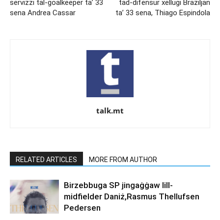
servizzi tal-goalkeeper ta’ 33
tad-difensur xellugi Brażiljan
sena Andrea Cassar
ta’ 33 sena, Thiago Espindola
talk.mt
RELATED ARTICLES
MORE FROM AUTHOR
Birzebbuga SP jingaġġaw lill-
midfielder Daniż,Rasmus Thellufsen
Pedersen