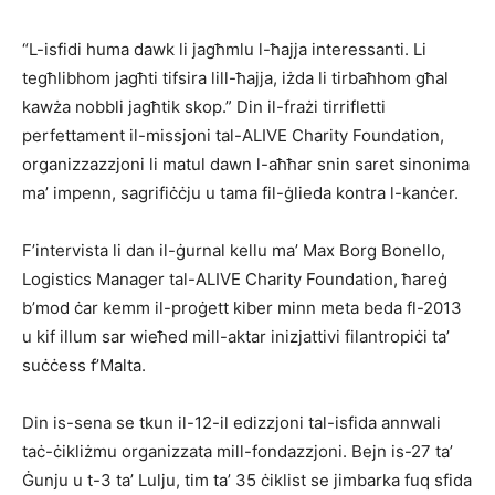
“L-isfidi huma dawk li jagħmlu l-ħajja interessanti. Li
tegħlibhom jagħti tifsira lill-ħajja, iżda li tirbaħhom għal
kawża nobbli jagħtik skop.” Din il-frażi tirrifletti
perfettament il-missjoni tal-ALIVE Charity Foundation,
organizzazzjoni li matul dawn l-aħħar snin saret sinonima
ma’ impenn, sagrifiċċju u tama fil-ġlieda kontra l-kanċer.
F’intervista li dan il-ġurnal kellu ma’ Max Borg Bonello,
Logistics Manager tal-ALIVE Charity Foundation, ħareġ
b’mod ċar kemm il-proġett kiber minn meta beda fl-2013
u kif illum sar wieħed mill-aktar inizjattivi filantropiċi ta’
suċċess f’Malta.
Din is-sena se tkun il-12-il edizzjoni tal-isfida annwali
taċ-ċikliżmu organizzata mill-fondazzjoni. Bejn is-27 ta’
Ġunju u t-3 ta’ Lulju, tim ta’ 35 ċiklist se jimbarka fuq sfida