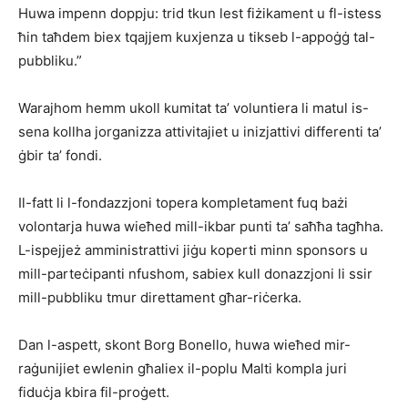
Huwa impenn doppju: trid tkun lest fiżikament u fl-istess
ħin taħdem biex tqajjem kuxjenza u tikseb l-appoġġ tal-
pubbliku.”
Warajhom hemm ukoll kumitat ta’ voluntiera li matul is-
sena kollha jorganizza attivitajiet u inizjattivi differenti ta’
ġbir ta’ fondi.
Il-fatt li l-fondazzjoni topera kompletament fuq bażi
volontarja huwa wieħed mill-ikbar punti ta’ saħħa tagħha.
L-ispejjeż amministrattivi jiġu koperti minn sponsors u
mill-parteċipanti nfushom, sabiex kull donazzjoni li ssir
mill-pubbliku tmur direttament għar-riċerka.
Dan l-aspett, skont Borg Bonello, huwa wieħed mir-
raġunijiet ewlenin għaliex il-poplu Malti kompla juri
fiduċja kbira fil-proġett.