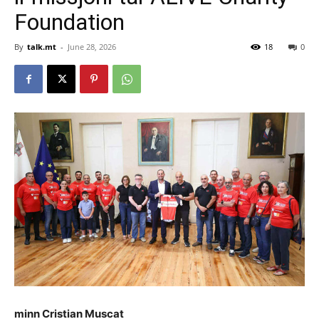
Foundation
By
talk.mt
-
June 28, 2026
18
0
minn Cristian Muscat