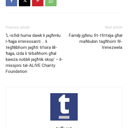
Previous article
Next article
‘L-isfidi huma dawk li jagħmlu
Familji jgħinu fit-tfittxija għal
l-ħajja interessanti … li
maħbubin tagħhom fil-
tegħlibhom jagħti tifsira lill-
Venezwela
ħajja, iżda li tirbaħhom għal
kawża nobbli jagħtik skop’ – il-
missjoni tal-ALIVE Charity
Foundation