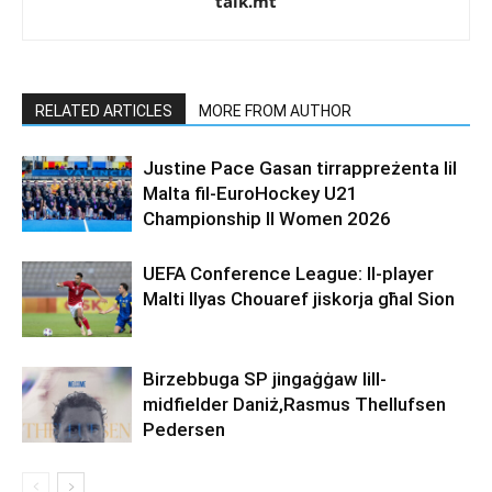
talk.mt
RELATED ARTICLES
MORE FROM AUTHOR
Justine Pace Gasan tirrappreżenta lil
Malta fil-EuroHockey U21
Championship II Women 2026
UEFA Conference League: Il-player
Malti Ilyas Chouaref jiskorja għal Sion
Birzebbuga SP jingaġġaw lill-
midfielder Daniż,Rasmus Thellufsen
Pedersen