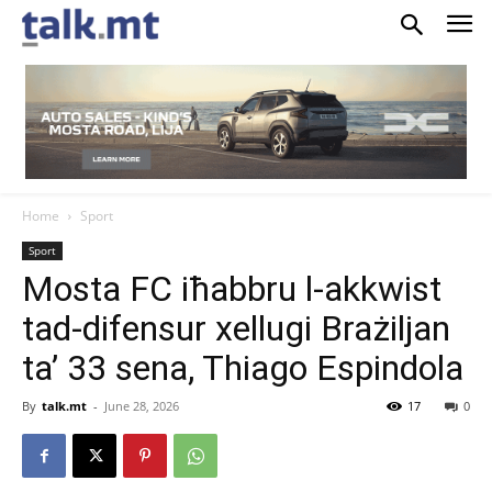
Home
Sport
Sport
Mosta FC iħabbru l-akkwist
tad-difensur xellugi Brażiljan
ta’ 33 sena, Thiago Espindola
By
talk.mt
-
June 28, 2026
17
0