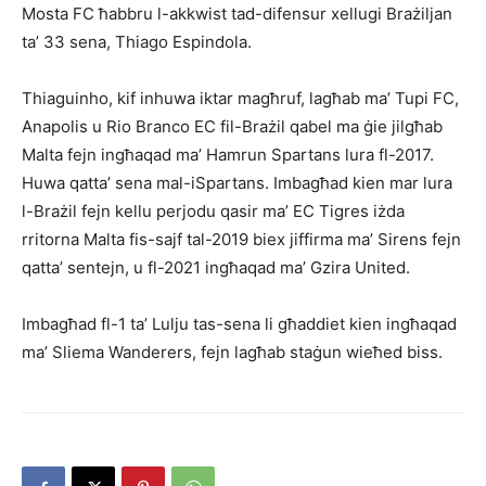
Mosta FC ħabbru l-akkwist tad-difensur xellugi Brażiljan
ta’ 33 sena, Thiago Espindola.
Thiaguinho, kif inhuwa iktar magħruf, lagħab ma’ Tupi FC,
Anapolis u Rio Branco EC fil-Brażil qabel ma ġie jilgħab
Malta fejn ingħaqad ma’ Hamrun Spartans lura fl-2017.
Huwa qatta’ sena mal-iSpartans. Imbagħad kien mar lura
l-Brażil fejn kellu perjodu qasir ma’ EC Tigres iżda
rritorna Malta fis-sajf tal-2019 biex jiffirma ma’ Sirens fejn
qatta’ sentejn, u fl-2021 ingħaqad ma’ Gzira United.
Imbagħad fl-1 ta’ Lulju tas-sena li għaddiet kien ingħaqad
ma’ Sliema Wanderers, fejn lagħab staġun wieħed biss.