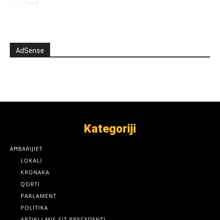
AdSense
Kategoriji
AĦBARIJIET
LOKALI
KRONAKA
QORTI
PARLAMENT
POLITIKA
ARTIKLI MIS-SIT PREĊEDENTI