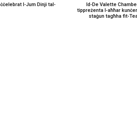
 ċċelebrat l-Jum Dinji tal-
Id-De Valette Chambe
tippreżenta l-aħħar kunċe
staġun tagħha fit-Te