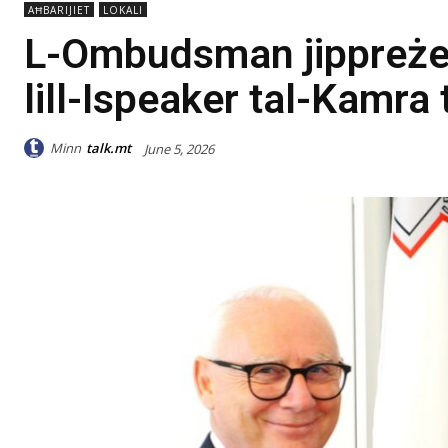
AĦBARIJIET
LOKALI
L-Ombudsman jippreże
lill-Ispeaker tal-Kamra
Minn
talk.mt
June 5, 2026