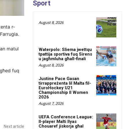
Sport
August 8, 2026
enta r-
Farrugia.
man matul
Waterpolo: Sliema jwettqu
tpattija sportiva fuq Sirens
u jagħmluha għall-finali
August 8, 2026
egħed fuq
Justine Pace Gasan
tirrappreżenta lil Malta fil-
EuroHockey U21
Championship II Women
2026
August 7, 2026
UEFA Conference League:
Il-player Malti Ilyas
Chouaref jiskorja għal
Next article