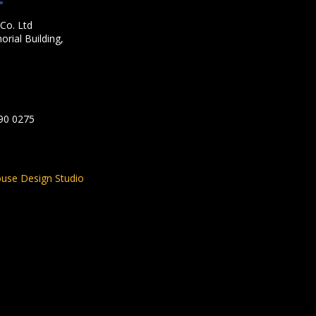
Co. Ltd
rial Building,
590 0275
use Design Studio