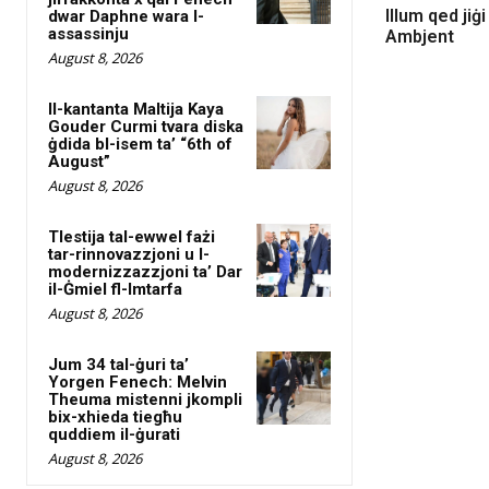
Illum qed jiġi
dwar Daphne wara l-
assassinju
Ambjent
August 8, 2026
Il-kantanta Maltija Kaya
Gouder Curmi tvara diska
ġdida bl-isem ta’ “6th of
August”
August 8, 2026
Tlestija tal-ewwel fażi
tar-rinnovazzjoni u l-
modernizzazzjoni ta’ Dar
il-Ġmiel fl-Imtarfa
August 8, 2026
Jum 34 tal-ġuri ta’
Yorgen Fenech: Melvin
Theuma mistenni jkompli
bix-xhieda tiegħu
quddiem il-ġurati
August 8, 2026