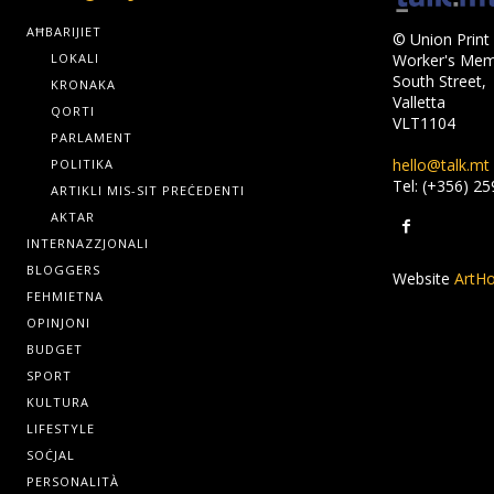
AĦBARIJIET
© Union Print 
LOKALI
Worker's Memo
South Street,
KRONAKA
Valletta
QORTI
VLT1104
PARLAMENT
hello@talk.mt
POLITIKA
Tel: (+356) 2
ARTIKLI MIS-SIT PREĊEDENTI
AKTAR
INTERNAZZJONALI
BLOGGERS
Website
ArtHo
FEHMIETNA
OPINJONI
BUDGET
SPORT
KULTURA
LIFESTYLE
SOĊJAL
PERSONALITÀ