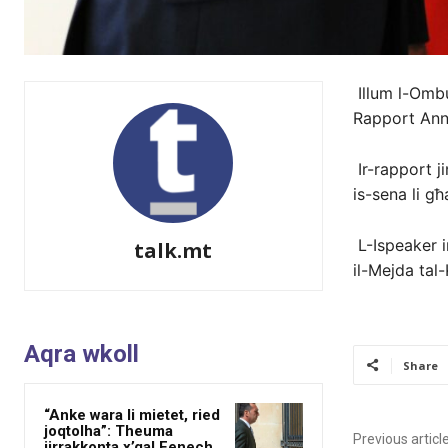
Illum l-Omb
Rapport Annw
Ir-rapport j
is-sena li g
L-Ispeaker i
talk.mt
il-Mejda tal-
Aqra wkoll
Share
“Anke wara li mietet, ried
joqtolha”: Theuma
Previous articl
jirrakkonta x’qal Fenech