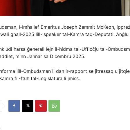
udsman, l-Imħallef Emeritus Joseph Zammit McKeon, ippreż
ali għall-2025 lill-Ispeaker tal-Kamra tad-Deputati, Anġlu 
inkludi ħarsa ġenerali lejn il-ħidma tal-Uffiċċju tal-Ombuds
ħaddiet, minn Jannar sa Diċembru 2025.
nforma lill-Ombudsman li dan ir-rapport se jitressaq u jitqi
Kamra fil-ftuħ tal-Leġislatura li jmiss.
e