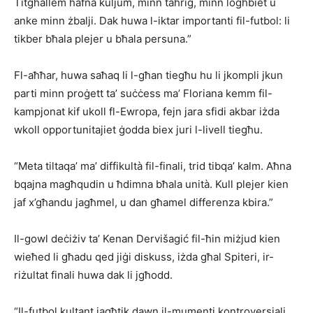
Titgħallem ħafna kuljum, minn taħriġ, minn logħbiet u
anke minn żbalji. Dak huwa l-iktar importanti fil-futbol: li
tikber bħala plejer u bħala persuna.”
Fl-aħħar, huwa saħaq li l-għan tiegħu hu li jkompli jkun
parti minn proġett ta’ suċċess ma’ Floriana kemm fil-
kampjonat kif ukoll fl-Ewropa, fejn jara sfidi akbar iżda
wkoll opportunitajiet ġodda biex juri l-livell tiegħu.
“Meta tiltaqa’ ma’ diffikultà fil-finali, trid tibqa’ kalm. Aħna
bqajna magħqudin u ħdimna bħala unità. Kull plejer kien
jaf x’għandu jagħmel, u dan għamel differenza kbira.”
Il-gowl deċiżiv ta’ Kenan Dervišagić fil-ħin miżjud kien
wieħed li għadu qed jiġi diskuss, iżda għal Spiteri, ir-
riżultat finali huwa dak li jgħodd.
“Il-futbol kultant jagħtik dawn il-mumenti kontroversjali.