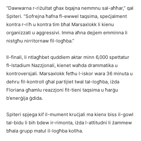
“Dawwarna r-riżultat għax bqajna nemmnu sal-aħħar,” qal
Spiteri. “Sofrejna ħafna fl-ewwel taqsima, speċjalment
kontra r-riħ u kontra tim bħal Marsaxlokk li kienu
organizzati u aggressivi. Imma aħna dejjem emminna li
nistgħu nirritornaw fil-logħba.”
Il-finali, li ntlagħbet quddiem aktar minn 6,000 spettatur
fl-Istadium Nazzjonali, kienet waħda drammatika u
kontroversjali. Marsaxlokk fetħu l-iskor wara 36 minuta u
dehru fil-kontroll għal partijiet twal tal-logħba, iżda
Floriana għamlu reazzjoni fit-tieni taqsima u ħarġu
b’enerġija ġdida.
Spiteri spjega kif il-mument kruċjali ma kienx biss il-gowl
tal-bidu li bih bdew ir-rimonta, iżda l-attitudni li żammew
bħala grupp matul il-logħba kollha.