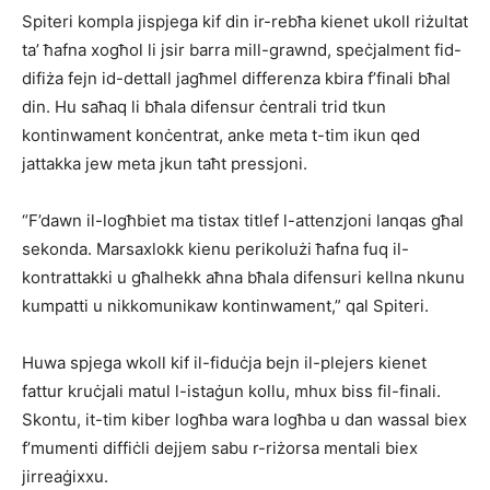
Spiteri kompla jispjega kif din ir-rebħa kienet ukoll riżultat
ta’ ħafna xogħol li jsir barra mill-grawnd, speċjalment fid-
difiża fejn id-dettall jagħmel differenza kbira f’finali bħal
din. Hu saħaq li bħala difensur ċentrali trid tkun
kontinwament konċentrat, anke meta t-tim ikun qed
jattakka jew meta jkun taħt pressjoni.
“F’dawn il-logħbiet ma tistax titlef l-attenzjoni lanqas għal
sekonda. Marsaxlokk kienu perikolużi ħafna fuq il-
kontrattakki u għalhekk aħna bħala difensuri kellna nkunu
kumpatti u nikkomunikaw kontinwament,” qal Spiteri.
Huwa spjega wkoll kif il-fiduċja bejn il-plejers kienet
fattur kruċjali matul l-istaġun kollu, mhux biss fil-finali.
Skontu, it-tim kiber logħba wara logħba u dan wassal biex
f’mumenti diffiċli dejjem sabu r-riżorsa mentali biex
jirreaġixxu.