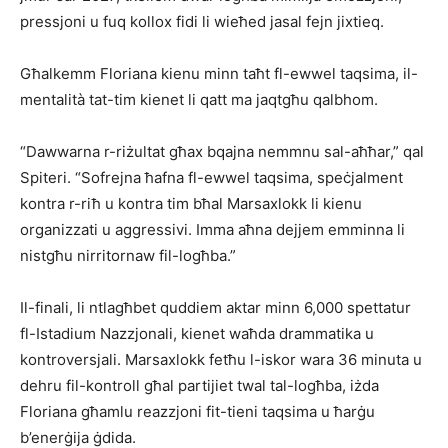
pressjoni u fuq kollox fidi li wieħed jasal fejn jixtieq.
Għalkemm Floriana kienu minn taħt fl-ewwel taqsima, il-
mentalità tat-tim kienet li qatt ma jaqtgħu qalbhom.
“Dawwarna r-riżultat għax bqajna nemmnu sal-aħħar,” qal
Spiteri. “Sofrejna ħafna fl-ewwel taqsima, speċjalment
kontra r-riħ u kontra tim bħal Marsaxlokk li kienu
organizzati u aggressivi. Imma aħna dejjem emminna li
nistgħu nirritornaw fil-logħba.”
Il-finali, li ntlagħbet quddiem aktar minn 6,000 spettatur
fl-Istadium Nazzjonali, kienet waħda drammatika u
kontroversjali. Marsaxlokk fetħu l-iskor wara 36 minuta u
dehru fil-kontroll għal partijiet twal tal-logħba, iżda
Floriana għamlu reazzjoni fit-tieni taqsima u ħarġu
b’enerġija ġdida.