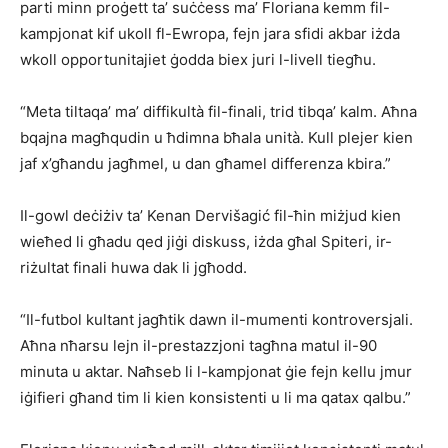
parti minn proġett ta’ suċċess ma’ Floriana kemm fil-
kampjonat kif ukoll fl-Ewropa, fejn jara sfidi akbar iżda
wkoll opportunitajiet ġodda biex juri l-livell tiegħu.
“Meta tiltaqa’ ma’ diffikultà fil-finali, trid tibqa’ kalm. Aħna
bqajna magħqudin u ħdimna bħala unità. Kull plejer kien
jaf x’għandu jagħmel, u dan għamel differenza kbira.”
Il-gowl deċiżiv ta’ Kenan Dervišagić fil-ħin miżjud kien
wieħed li għadu qed jiġi diskuss, iżda għal Spiteri, ir-
riżultat finali huwa dak li jgħodd.
“Il-futbol kultant jagħtik dawn il-mumenti kontroversjali.
Aħna nħarsu lejn il-prestazzjoni tagħna matul il-90
minuta u aktar. Naħseb li l-kampjonat ġie fejn kellu jmur
iġifieri għand tim li kien konsistenti u li ma qatax qalbu.”