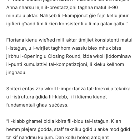
Aħna nħarsu lejn il-prestazzjoni tagħna matul il-90
minuta u aktar. Naħseb li l-kampjonat ġie fejn kellu jmur
iġifieri għand tim li kien konsistenti u li ma qatax qalbu.”
Floriana kienu wieħed mill-aktar timijiet konsistenti matul
l-istaġun, u l-wirjiet tagħhom wasslu biex mhux biss
jirbħu l-Opening u Closing Round, iżda wkoll jiddominaw
il-punti kumulattivi tal-kompetizzjoni, li kieku kellhom
jingħadu.
Spiteri enfasizza wkoll l-importanza tat-tmexxija teknika
u l-istruttura ġdida fil-klabb, li fi kliemu kienet
fundamentali għas-suċċess.
“Il-klabb għamel bidla kbira fil-bidu tal-istaġun. Kien
hemm plejers ġodda, staff tekniku ġdid u anke mod ġdid
ta’ kif naħdmu kuljum. Dan kollu ħoloq ambjent