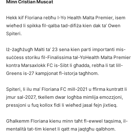
Minn Cristian Muscat
Hekk kif Floriana rebħu l-Yo Health Malta Premier, isem
wieħed li spikka fil-qalba tad-difiża kien dak ta’ Owen
Spiteri.
Iż-żagħżugħ Malti ta’ 23 sena kien parti importanti mis-
suċċess storiku fil-Finalissima tal-YoHealth Malta Premier
kontra Marsaxlokk FC is-Sibt li għadda, rebħa li tat lill-
Greens is-27 kampjonat fl-istorja tagħhom.
Spiteri, li ilu ma’ Floriana FC mill-2021 u ffirma kuntratt li
jmur sal-2027, tkellem dwar logħba mimlija emozzjoni,
pressjoni u fuq kollox fidi li wieħed jasal fejn jixtieq.
Għalkemm Floriana kienu minn taħt fl-ewwel taqsima, il-
mentalità tat-tim kienet li qatt ma jaqtgħu qalbhom.