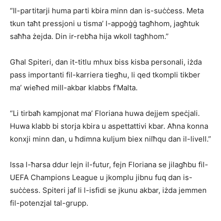
“Il-partitarji huma parti kbira minn dan is-suċċess. Meta
tkun taħt pressjoni u tisma’ l-appoġġ tagħhom, jagħtuk
saħħa żejda. Din ir-rebħa hija wkoll tagħhom.”
Għal Spiteri, dan it-titlu mhux biss kisba personali, iżda
pass importanti fil-karriera tiegħu, li qed tkompli tikber
ma’ wieħed mill-akbar klabbs f’Malta.
“Li tirbaħ kampjonat ma’ Floriana huwa dejjem speċjali.
Huwa klabb bi storja kbira u aspettattivi kbar. Aħna konna
konxji minn dan, u ħdimna kuljum biex nilħqu dan il-livell.”
Issa l-ħarsa ddur lejn il-futur, fejn Floriana se jilagħbu fil-
UEFA Champions League u jkomplu jibnu fuq dan is-
suċċess. Spiteri jaf li l-isfidi se jkunu akbar, iżda jemmen
fil-potenzjal tal-grupp.