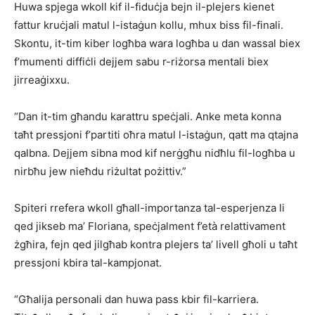
Huwa spjega wkoll kif il-fiduċja bejn il-plejers kienet
fattur kruċjali matul l-istaġun kollu, mhux biss fil-finali.
Skontu, it-tim kiber logħba wara logħba u dan wassal biex
f’mumenti diffiċli dejjem sabu r-riżorsa mentali biex
jirreaġixxu.
“Dan it-tim għandu karattru speċjali. Anke meta konna
taħt pressjoni f’partiti oħra matul l-istaġun, qatt ma qtajna
qalbna. Dejjem sibna mod kif nerġgħu nidħlu fil-logħba u
nirbħu jew nieħdu riżultat pożittiv.”
Spiteri rrefera wkoll għall-importanza tal-esperjenza li
qed jikseb ma’ Floriana, speċjalment f’età relattivament
żgħira, fejn qed jilgħab kontra plejers ta’ livell għoli u taħt
pressjoni kbira tal-kampjonat.
“Għalija personali dan huwa pass kbir fil-karriera.