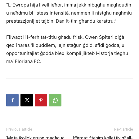
“L-Ewropa hija livell ieħor, imma jekk nibqgħu magħqudin
u naħdmu bl-istess intensità, nemmen li nistgħu nagħmlu
prestazzjonijiet tajbin. Dan it-tim għandu karattru.”
Filwaqt li l-ferħ tat-titlu għadu frisk, Owen Spiteri diġà
qed iħares ‘il quddiem, lejn staġun ġdid, sfidi ġodda, u
opportunitajiet ġodda biex ikompli jikteb l-istorja tiegħu
ma’ Floriana FC.
Previous article
Next article
‘Meta jkollok grupp magħqud,
Iffirmat ftehim kollettiv għall-