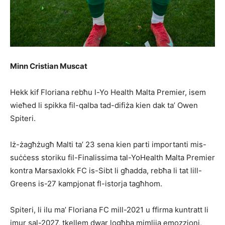
Minn Cristian Muscat
Hekk kif Floriana rebħu l-Yo Health Malta Premier, isem
wieħed li spikka fil-qalba tad-difiża kien dak ta’ Owen
Spiteri.
Iż-żagħżugħ Malti ta’ 23 sena kien parti importanti mis-
suċċess storiku fil-Finalissima tal-YoHealth Malta Premier
kontra Marsaxlokk FC is-Sibt li għadda, rebħa li tat lill-
Greens is-27 kampjonat fl-istorja tagħhom.
Spiteri, li ilu ma’ Floriana FC mill-2021 u ffirma kuntratt li
jmur sal-2027, tkellem dwar logħba mimlija emozzjoni,