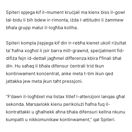
Spiteri spjega kif il-mument kruċjali ma kienx biss il-gowl
tal-bidu li bih bdew ir-rimonta, iżda l-attitudni li żammew
bħala grupp matul il-logħba kollha.
Spiteri kompla jispjega kif din ir-rebħa kienet ukoll riżultat
ta’ ħafna xogħol li jsir barra mill-grawnd, speċjalment fid-
difiża fejn id-dettall jagħmel differenza kbira f’finali bħal
din. Hu saħaq li bħala difensur ċentrali trid tkun
kontinwament konċentrat, anke meta t-tim ikun qed
jattakka jew meta jkun taħt pressjoni.
“F’dawn il-logħbiet ma tistax titlef l-attenzjoni lanqas għal
sekonda. Marsaxlokk kienu perikolużi ħafna fuq il-
kontrattakki u għalhekk aħna bħala difensuri kellna nkunu
kumpatti u nikkomunikaw kontinwament,” qal Spiteri.