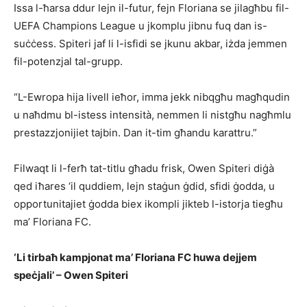
Issa l-ħarsa ddur lejn il-futur, fejn Floriana se jilagħbu fil-
UEFA Champions League u jkomplu jibnu fuq dan is-
suċċess. Spiteri jaf li l-isfidi se jkunu akbar, iżda jemmen
fil-potenzjal tal-grupp.
“L-Ewropa hija livell ieħor, imma jekk nibqgħu magħqudin
u naħdmu bl-istess intensità, nemmen li nistgħu nagħmlu
prestazzjonijiet tajbin. Dan it-tim għandu karattru.”
Filwaqt li l-ferħ tat-titlu għadu frisk, Owen Spiteri diġà
qed iħares ‘il quddiem, lejn staġun ġdid, sfidi ġodda, u
opportunitajiet ġodda biex ikompli jikteb l-istorja tiegħu
ma’ Floriana FC.
‘Li tirbaħ kampjonat ma’ Floriana FC huwa dejjem
speċjali’ – Owen Spiteri