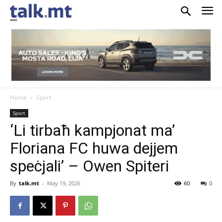
Home
Sport
Sport
‘Li tirbaħ kampjonat ma’
Floriana FC huwa dejjem
speċjali’ – Owen Spiteri
By
talk.mt
-
May 19, 2026
60
0