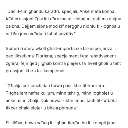
“Dan it-tim għandu karattru speċjali. Anke meta konna
taħt pressjoni f’partiti oħra matul l-istaġun, qatt ma qtajna
qalbna. Dejjem sibna mod kif nerġgħu nidħlu fil-logħba u
nirbħu jew nieħdu riżultat pożittiv.”
Spiteri rrefera wkoll għall-importanza tal-esperjenza li
qed jikseb ma’ Floriana, speċjalment f’età relattivament
żgħira, fejn qed jilgħab kontra plejers ta’ livell għoli u taħt
pressjoni kbira tal-kampjonat.
“Għalija personali dan huwa pass kbir fil-karriera.
Titgħallem ħafna kuljum, minn taħriġ, minn logħbiet u
anke minn żbalji. Dak huwa l-iktar importanti fil-futbol: li
tikber bħala plejer u bħala persuna.”
Fl-aħħar, huwa saħaq li l-għan tiegħu hu li jkompli jkun