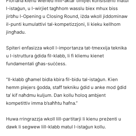
Floriana kienu wieħed mill-aktar timijiet konsistenti matul
l-istaġun, u l-wirjiet tagħhom wasslu biex mhux biss
jirbħu l-Opening u Closing Round, iżda wkoll jiddominaw
il-punti kumulattivi tal-kompetizzjoni, li kieku kellhom
jingħadu.
Spiteri enfasizza wkoll l-importanza tat-tmexxija teknika
u l-istruttura ġdida fil-klabb, li fi kliemu kienet
fundamentali għas-suċċess.
“Il-klabb għamel bidla kbira fil-bidu tal-istaġun. Kien
hemm plejers ġodda, staff tekniku ġdid u anke mod ġdid
ta’ kif naħdmu kuljum. Dan kollu ħoloq ambjent
kompetittiv imma b’saħħtu ħafna.”
Huwa rringrazzja wkoll lill-partitarji li kienu preżenti u
dawk li segwew lill-klabb matul l-istaġun kollu.