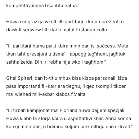
kompetittiv imma b’saħħtu ħafna.”
Huwa rringrazzja wkoll lill-partitarji li kienu preżenti u
dawk li segwew lill-klabb matul l-istaġun kollu.
“Il-partitarji huma parti kbira minn dan is-suċċess. Meta
tkun taħt pressjoni u tisma’ l-appoġġ tagħhom, jagħtuk
saħħa żejda. Din ir-rebħa hija wkoll tagħhom.”
Għal Spiteri, dan it-titlu mhux biss kisba personali, iżda
pass importanti fil-karriera tiegħu, li qed tkompli tikber
ma’ wieħed mill-akbar klabbs f’Malta.
“Li tirbaħ kampjonat ma’ Floriana huwa dejjem speċjali.
Huwa klabb bi storja kbira u aspettattivi kbar. Aħna konna
konxji minn dan, u ħdimna kuljum biex nilħqu dan il-livell.”