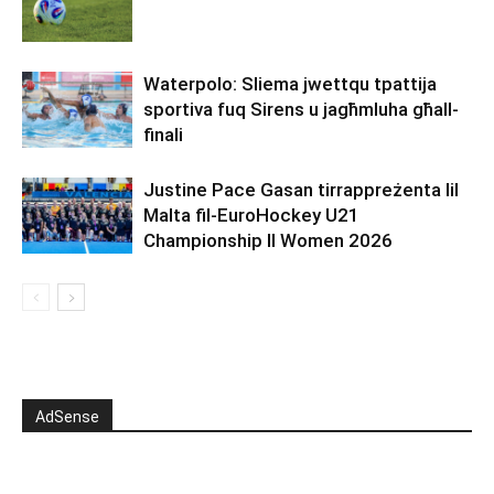
Waterpolo: Sliema jwettqu tpattija
sportiva fuq Sirens u jagħmluha għall-
finali
Justine Pace Gasan tirrappreżenta lil
Malta fil-EuroHockey U21
Championship II Women 2026
AdSense