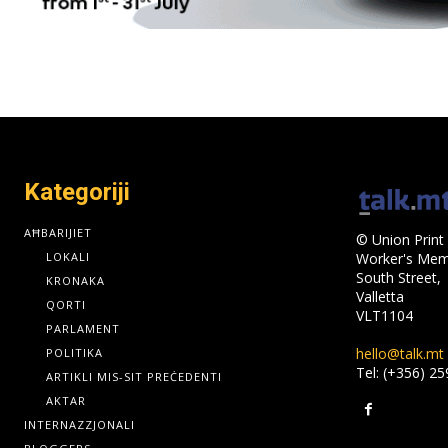
Kategoriji
AĦBARIJIET
© Union Print 
LOKALI
Worker's Memo
South Street,
KRONAKA
Valletta
QORTI
VLT1104
PARLAMENT
hello@talk.mt
POLITIKA
Tel: (+356) 2
ARTIKLI MIS-SIT PREĊEDENTI
AKTAR
INTERNAZZJONALI