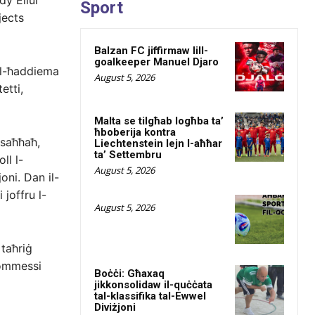
y Ellul
Sport
jects
Balzan FC jiffirmaw lill-
goalkeeper Manuel Djaro
 il-ħaddiema
August 5, 2026
etti,
Malta se tilgħab logħba ta’
ħboberija kontra
jsaħħaħ,
Liechtenstein lejn l-aħħar
ta’ Settembru
ll l-
August 5, 2026
oni. Dan il-
 joffru l-
August 5, 2026
 taħriġ
kommessi
Boċċi: Għaxaq
jikkonsolidaw il-quċċata
tal-klassifika tal-Ewwel
Diviżjoni