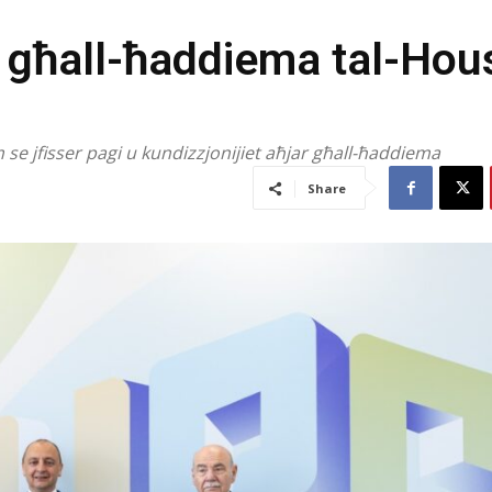
iv għall-ħaddiema tal-Hou
m se jfisser pagi u kundizzjonijiet aħjar għall-ħaddiema
Share