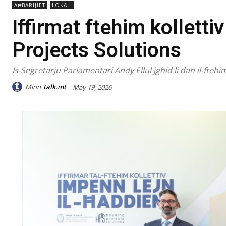
AĦBARIJIET
LOKALI
Iffirmat ftehim kollett
Projects Solutions
Is-Segretarju Parlamentari Andy Ellul jgħid li dan il-ftehi
Minn
talk.mt
May 19, 2026