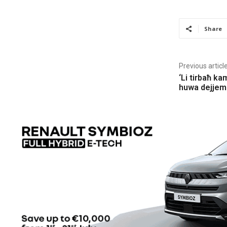
Share
Previous articl
‘Li tirbaħ k
huwa dejjem 