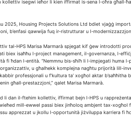
 kollettiv isegwi ieħor li kien iffirmat is-sena l-oħra għall-
 2025, Housing Projects Solutions Ltd bdiet vjaġġ importa
oni, b’enfasi qawwija fuq ir-ristrutturar u l-modernizzazzjon
ttiv tal-HPS Marisa Marmarà spjegat kif ġew introdotti pro
i biex isaħħu l-project management, il-governanza, l-effiċj
tà fi ħdan l-entità. “Nemmnu bis-sħiħ li l-impjegati huma l
organizzattiv, u għalhekk komplejna nagħtu prijorità lill-in
-tkabbir professjonali u f’kultura ta’ xogħol aktar b’saħħitha 
enin għall-prestazzjoni,” qalet Marisa Marmarà.
li dan il-ftehim kollettiv, iffirmat bejn l-HPS u rappreżentan
eħed mill-ewwel passi biex jinħoloq ambjent tax-xogħol fe
su apprezzat u jkollu l-opportunità jiżviluppa karriera fi ħd