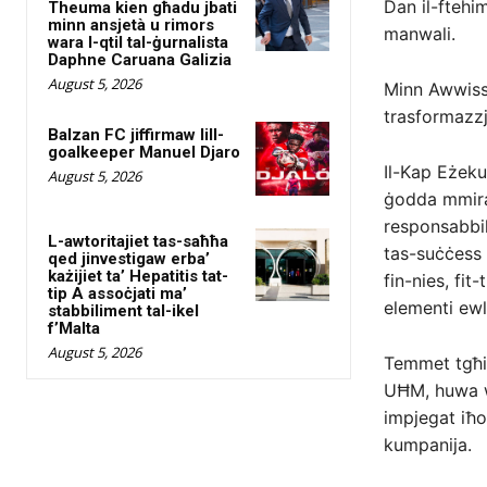
Dan il-ftehim
Theuma kien għadu jbati
minn ansjetà u rimors
manwali.
wara l-qtil tal-ġurnalista
Daphne Caruana Galizia
August 5, 2026
Minn Awwissu
trasformazzj
Balzan FC jiffirmaw lill-
goalkeeper Manuel Djaro
Il-Kap Eżeku
August 5, 2026
ġodda mmirat
responsabbil
L-awtoritajiet tas-saħħa
tas-suċċess 
qed jinvestigaw erba’
każijiet ta’ Hepatitis tat-
fin-nies, fit
tip A assoċjati ma’
elementi ewl
stabbiliment tal-ikel
f’Malta
August 5, 2026
Temmet tgħid 
UĦM, huwa wi
impjegat iħos
kumpanija.