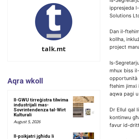
Is-Segretarj
ippresjeda l
Solutions Lt
Dan il-ftehi
kollha, inklu
project mana
talk.mt
Is-Segretarju
mhux biss il
opportunità 
Aqra wkoll
ftehim jimxi 
aqwa pagi u 
Il-GWU tirreġistra tilwima
industrijali mas-
Dr Ellul qal l
Sovrintendenza tal-Wirt
Kulturali
kontinwu għa
August 5, 2026
favur id-drit
Il-psikjatri jgħidu li