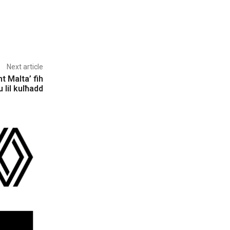
Next article
nt Malta’ fih
u lil kulħadd