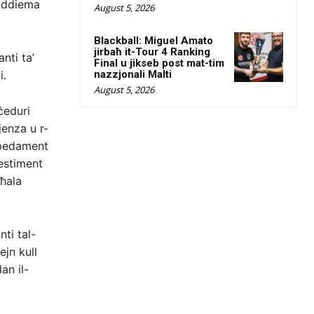
ħaddiema
August 5, 2026
Blackball: Miguel Amato
jirbaħ it-Tour 4 Ranking
nti ta’
Final u jikseb post mat-tim
i.
nazzjonali Malti
August 5, 2026
ċeduri
enza u r-
-pedament
vestiment
bħala
ti tal-
jn kull
an il-