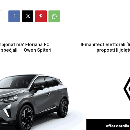
e
ampjonat ma’ Floriana FC
Il-manifest elettorali ‘I
speċjali’ – Owen Spiteri
proposti li jolqt