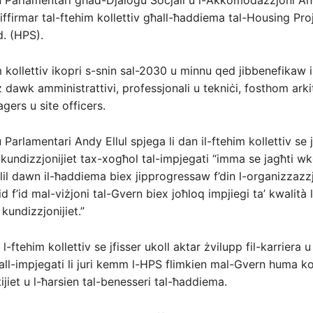
u Parlamentari għad-Djalogu Soċjali u l-Akkomodazzjoni And
-iffirmar tal-ftehim kollettiv għall-ħaddiema tal-Housing Pro
d. (HPS).
m kollettiv ikopri s-snin sal-2030 u minnu qed jibbenefikaw
ż dawk amministrattivi, professjonali u tekniċi, fosthom arkit
gers u site officers.
 Parlamentari Andy Ellul spjega li dan il-ftehim kollettiv se 
-kundizzjonijiet tax-xogħol tal-impjegati “imma se jagħti wko
lil dawn il-ħaddiema biex jipprogressaw f’din l-organizzazzj
id f’id mal-viżjoni tal-Gvern biex joħloq impjiegi ta’ kwalità li
kundizzjonijiet.”
i l-ftehim kollettiv se jfisser ukoll aktar żvilupp fil-karriera u
ll-impjegati li juri kemm l-HPS flimkien mal-Gvern huma 
tijiet u l-ħarsien tal-benesseri tal-ħaddiema.