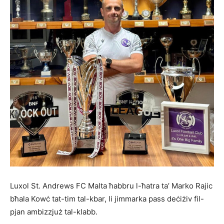
Luxol St. Andrews FC Malta ħabbru l-ħatra ta’ Marko Rajic
bħala Kowċ tat-tim tal-kbar, li jimmarka pass deċiżiv fil-
pjan ambizzjuż tal-klabb.