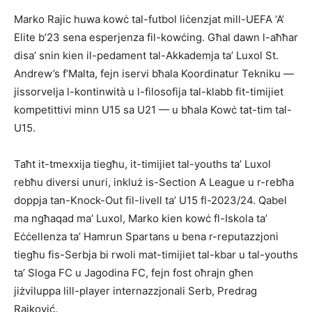
Marko Rajic huwa kowċ tal-futbol liċenzjat mill-UEFA ‘A’
Elite b’23 sena esperjenza fil-kowċing. Għal dawn l-aħħar
disa’ snin kien il-pedament tal-Akkademja ta’ Luxol St.
Andrew’s f’Malta, fejn iservi bħala Koordinatur Tekniku —
jissorvelja l-kontinwità u l-filosofija tal-klabb fit-timijiet
kompetittivi minn U15 sa U21 — u bħala Kowċ tat-tim tal-
U15.
Taħt it-tmexxija tiegħu, it-timijiet tal-youths ta’ Luxol
rebħu diversi unuri, inkluż is-Section A League u r-rebħa
doppja tan-Knock-Out fil-livell ta’ U15 fl-2023/24. Qabel
ma ngħaqad ma’ Luxol, Marko kien kowċ fl-Iskola ta’
Eċċellenza ta’ Hamrun Spartans u bena r-reputazzjoni
tiegħu fis-Serbja bi rwoli mat-timijiet tal-kbar u tal-youths
ta’ Sloga FC u Jagodina FC, fejn fost oħrajn għen
jiżviluppa lill-player internazzjonali Serb, Predrag
Rajković.