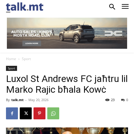
Home
Sport
Sport
Luxol St Andrews FC jaħtru lil
Marko Rajic bħala Kowċ
By
talk.mt
-
May 20, 2026
23
0