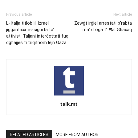
Previous article
Next article
L-Italja titlob lil Iżrael
Żewġt irġiel arrestati b’rabta
jiggantixxi is-sigurtà ta’
ma’ droga f’ Ħal Għaxaq
attivisti Taljani interċettati fuq
dgħajjes fi triqithom lejn Gaża
talk.mt
RELATED ARTICLES
MORE FROM AUTHOR