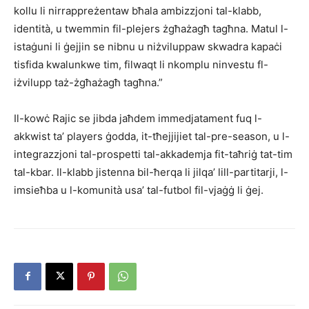
kollu li nirrappreżentaw bħala ambizzjoni tal-klabb,
identità, u twemmin fil-plejers żgħażagħ tagħna. Matul l-
istaġuni li ġejjin se nibnu u niżviluppaw skwadra kapaċi
tisfida kwalunkwe tim, filwaqt li nkomplu ninvestu fl-
iżvilupp taż-żgħażagħ tagħna.”
Il-kowċ Rajic se jibda jaħdem immedjatament fuq l-
akkwist ta’ players ġodda, it-tħejjijiet tal-pre-season, u l-
integrazzjoni tal-prospetti tal-akkademja fit-taħriġ tat-tim
tal-kbar. Il-klabb jistenna bil-ħerqa li jilqa’ lill-partitarji, l-
imsieħba u l-komunità usa’ tal-futbol fil-vjaġġ li ġej.