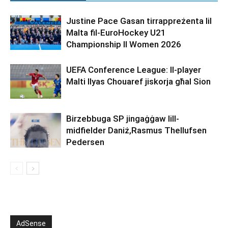
Justine Pace Gasan tirrappreżenta lil
Malta fil-EuroHockey U21
Championship II Women 2026
UEFA Conference League: Il-player
Malti Ilyas Chouaref jiskorja għal Sion
Birzebbuga SP jingaġġaw lill-
midfielder Daniż,Rasmus Thellufsen
Pedersen
AdSense