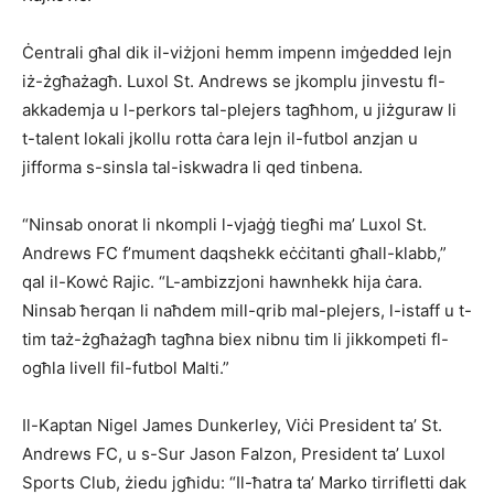
Ċentrali għal dik il-viżjoni hemm impenn imġedded lejn
iż-żgħażagħ. Luxol St. Andrews se jkomplu jinvestu fl-
akkademja u l-perkors tal-plejers tagħhom, u jiżguraw li
t-talent lokali jkollu rotta ċara lejn il-futbol anzjan u
jifforma s-sinsla tal-iskwadra li qed tinbena.
“Ninsab onorat li nkompli l-vjaġġ tiegħi ma’ Luxol St.
Andrews FC f’mument daqshekk eċċitanti għall-klabb,”
qal il-Kowċ Rajic. “L-ambizzjoni hawnhekk hija ċara.
Ninsab ħerqan li naħdem mill-qrib mal-plejers, l-istaff u t-
tim taż-żgħażagħ tagħna biex nibnu tim li jikkompeti fl-
ogħla livell fil-futbol Malti.”
Il-Kaptan Nigel James Dunkerley, Viċi President ta’ St.
Andrews FC, u s-Sur Jason Falzon, President ta’ Luxol
Sports Club, żiedu jgħidu: “Il-ħatra ta’ Marko tirrifletti dak