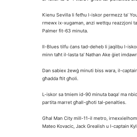
Kienu Sevilla li fetħu l-iskor permezz ta’ Y
rmewx ix-xugaman, anzi wettqu reazzjoni t
Palmer fit-63 minuta.
Il-Blues tilfu ċans tad-deheb li jaqilbu l-is
minn taħt il-lasta ta’ Nathan Ake ġiet imdawr
Dan sabiex żewġ minuti biss wara, il-captain 
għadda ftit għoli.
L-iskor sa tmiem id-90 minuta baqa’ ma nbidi
partita marret għall-għoti tal-penalties.
Għal Man City mill-11-il metro, irnexxielhom 
Mateo Kovacic, Jack Grealish u l-captain Kyl