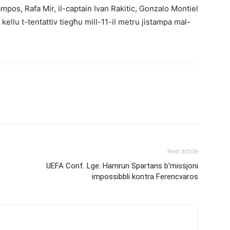
ampos, Rafa Mir, il-captain Ivan Rakitic, Gonzalo Montiel
kellu t-tentattiv tiegħu mill-11-il metru jistampa mal-
Next article
UEFA Conf. Lge: Hamrun Spartans b’missjoni
impossibbli kontra Ferencvaros