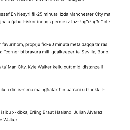
oussef En Nesyri fil-25 minuta. Iżda Manchester City ma
ajba u ġabu l-iskor indaqs permezz taż-żagħżugħ Cole
kor favurihom, proprju fid-90 minuta meta daqqa ta’ ras
a f’corner bi bravura mill-goalkeeper ta’ Sevilla, Bono.
ta’ Man City, Kyle Walker kellu xutt mid-distanza li
lx u din is-sena ma ngħatax ħin barrani u b’hekk il-
isibu x-xibka, Erling Braut Haaland, Julian Alvarez,
e Walker.