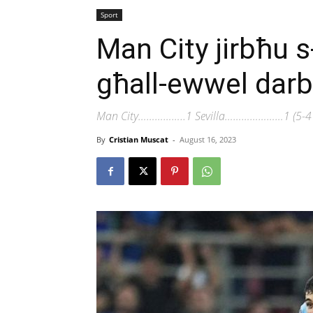
Sport
Man City jirbħu 
għall-ewwel dar
Man City……………..1 Sevilla…………………1 (5-4 
By
Cristian Muscat
-
August 16, 2023