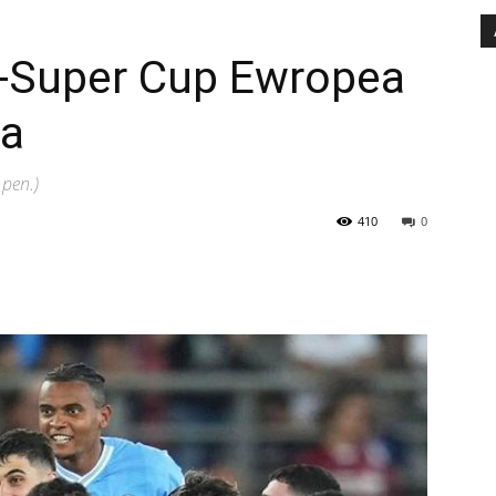
s-Super Cup Ewropea
ba
pen.)
410
0