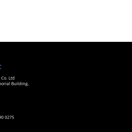
 Co. Ltd
rial Building,
590 0275