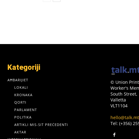
Kategoriji
AĦBARIJIET
© Union Print
LOKALI
Worker's Memo
South Street,
KRONAKA
Valletta
QORTI
VLT1104
PARLAMENT
hello@talk.mt
POLITIKA
Tel: (+356) 2
ARTIKLI MIS-SIT PREĊEDENTI
AKTAR