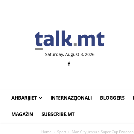
Saturday, August 8, 2026
AĦBARIJIET
INTERNAZZJONALI
BLOGGERS
MAGAŻIN
SUBSCRIBE.MT
Home
Sport
Man City jirbħu s-Super Cup Ewropea