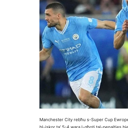
Manchester City rebħu s-Super Cup Ewropea 
bl-iskor ta’ 5-4 wara l-għoti tal-penalties b