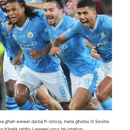
għall-ewwel darba fl-istorja, meta għelbu lil Sevilla
iex b’hekk rebħu l-ewwel unur tal-istaġun.