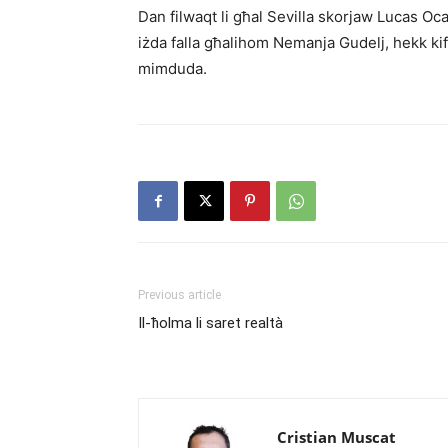
Dan filwaqt li għal Sevilla skorjaw Lucas Oc
iżda falla għalihom Nemanja Gudelj, hekk kif 
mimduda.
Previous article
Il-ħolma li saret realtà
Cristian Muscat