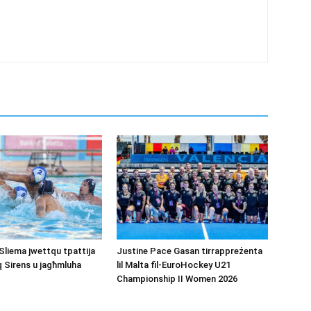
Sliema jwettqu tpattija
Justine Pace Gasan tirrappreżenta
q Sirens u jagħmluha
lil Malta fil-EuroHockey U21
Championship II Women 2026