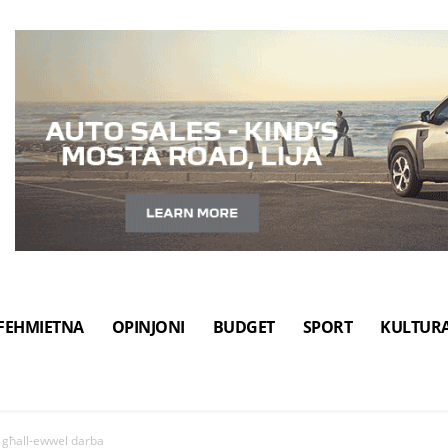
FEHMIETNA
OPINJONI
BUDGET
SPORT
KULTUR
 għall-ewwel darba