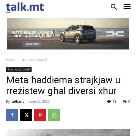
Home
Internazzjonali
Internazzjonali
Meta ħaddiema strajkjaw u
rreżistew għal diversi xhur
By
talk.mt
-
June 30, 2026
19
0