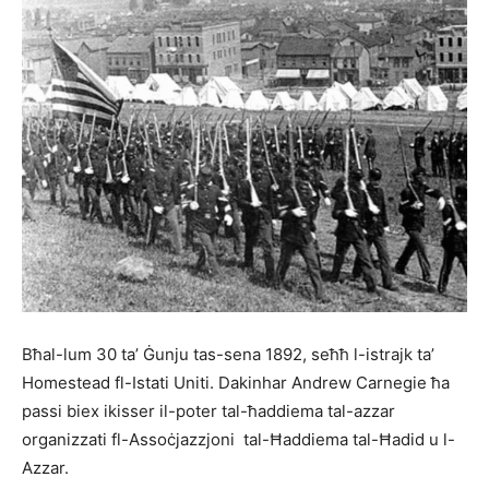
Bħal-lum 30 ta’ Ġunju tas-sena 1892, seħħ l-istrajk ta’
Homestead fl-Istati Uniti. Dakinhar Andrew Carnegie ħa
passi biex ikisser il-poter tal-ħaddiema tal-azzar
organizzati fl-Assoċjazzjoni tal-Ħaddiema tal-Ħadid u l-
Azzar.