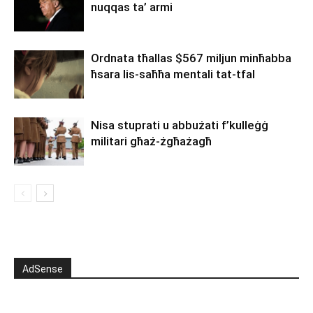
nuqqas ta’ armi
Ordnata tħallas $567 miljun minħabba
ħsara lis-saħħa mentali tat-tfal
Nisa stuprati u abbużati f’kulleġġ
militari għaż-żgħażagħ
AdSense