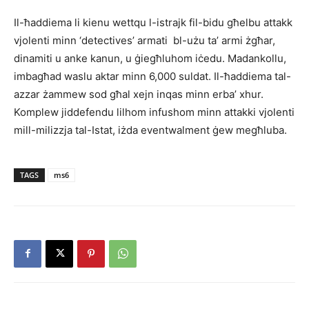
Il-ħaddiema li kienu wettqu l-istrajk fil-bidu għelbu attakk
vjolenti minn ‘detectives’ armati bl-użu ta’ armi żgħar,
dinamiti u anke kanun, u ġiegħluhom iċedu. Madankollu,
imbagħad waslu aktar minn 6,000 suldat. Il-ħaddiema tal-
azzar żammew sod għal xejn inqas minn erba’ xhur.
Komplew jiddefendu lilhom infushom minn attakki vjolenti
mill-milizzja tal-Istat, iżda eventwalment ġew megħluba.
TAGS
ms6