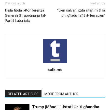
Previous article
Next article
Illejla tibda l-Konferenza
“Jien salvajt, iżda stajt mitt la
Ġenerali Straordinarja tal-
ibni għadu taħt it-terrapien”
Partit Laburista
talk.mt
RELATED ARTICLES
MORE FROM AUTHOR
Trump jiċħad li l-Istati Uniti għandha