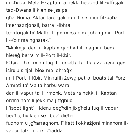
miċħuda. Meta l-kaptan ra hekk, hedded lill-uffiċjali
tad-Dwana li kien se jsalpa
għal Ruma. Aktar tard qalilhom li se jmur fil-baħar
internazzjonali, barra l-ibħra
territorjali ta’ Malta. Il-permess biex joħroġ mill-Port
il-Kbir ma ngħatax.”
“Minkejja dan, il-kaptan qabbad il-magni u beda
ħiereġ barra mill-Port il-Kbir.
F’dan il-ħin, minn fuq it-Turretta tal-Palazz kienu qed
isirulu sinjali biex ma joħroġx
mill-Port il-Kbir. Minnufih żewġ patrol boats tal-Forzi
Armati ta’ Malta ħarbu wara
dan il-vapur ta’ l-irmonk. Meta ra hekk, il-Kaptan
ordnalhom li jekk ma jitfgħux
l-‘ispot light’ li kienu qegħdin jixgħelu fuq il-vapur
tiegħu, hu kien se jibqa’ dieħel
fuqhom u jgħarraqhom. Filfatt f’okkażjoni minnhom il-
vapur tal-irmonk għadda