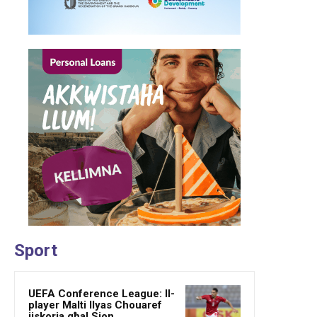
Sport
UEFA Conference League: Il-
player Malti Ilyas Chouaref
jiskorja għal Sion