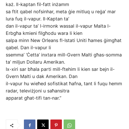
każ. Il-kaptan fil-fatt inżamm
sa ftit qabel nofsinhar, meta ġie mitluq u reġa’ mar
lura fuq il-vapur. Il-Kaptan ta’
dan il-vapur ta’ l-irmonk wassal il-vapur Malta l-
Erbgħa kmieni filgħodu wara li kien
salpa minn New Orleans fl-Istati Uniti ħames ġimgħat
qabel. Dan il-vapur li
ssemma’ ‘Ċetta’ inxtara mill-Gvern Malti għas-somma
ta’ miljun Dollaru Amerikan.
Ix-xiri sar bħala parti mill-ftehim li kien sar bejn il-
Gvern Malti u dak Amerikan. Dan
il-vapur hu wieħed sofistikat ħafna, tant li fuqu hemm
radar, televiżjoni u saħansitra
apparat għat-tifi tan-nar.”