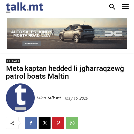
LOKALI
Meta kaptan hedded li jgħarraqżewġ
patrol boats Maltin
Minn
talk.mt
May 15, 2026