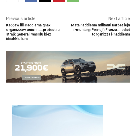
Previous article
Next article
Keċċew lill-ħaddiema għax
Meta ħaddiema militanti ħarbet lejn
organizzaw union….…protesti u
il-muntanji Pirinejfi Franza…..bdiet
strajk ġenerali wasslu biex
torganizza l-ħaddiema
iddaħħlu lura