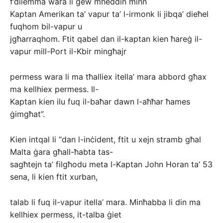
f’dilemma wara li ġew mheddin minn
Kaptan Amerikan ta’ vapur ta’ l-irmonk li jibqa’ dieħel
fuqhom bil-vapur u
jgħarraqhom. Ftit qabel dan il-kaptan kien ħareġ il-
vapur mill-Port il-Kbir mingħajr
permess wara li ma tħalliex itella’ mara abbord għax
ma kellhiex permess. Il-
Kaptan kien ilu fuq il-baħar dawn l-aħħar ħames
ġimgħat”.
Kien intqal li “dan l-inċident, ftit u xejn stramb għal
Malta ġara għall-ħabta tas-
sagħtejn ta’ filgħodu meta l-Kaptan John Horan ta’ 53
sena, li kien ftit xurban,
talab li fuq il-vapur itella’ mara. Minħabba li din ma
kellhiex permess, it-talba ġiet