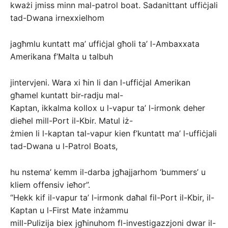
kważi jmiss minn mal-patrol boat. Sadanittant uffiċjali
tad-Dwana irnexxielhom
jagħmlu kuntatt ma’ uffiċjal għoli ta’ l-Ambaxxata
Amerikana f’Malta u talbuh
jintervjeni. Wara xi ħin li dan l-uffiċjal Amerikan
għamel kuntatt bir-radju mal-
Kaptan, ikkalma kollox u l-vapur ta’ l-irmonk deher
dieħel mill-Port il-Kbir. Matul iż-
żmien li l-kaptan tal-vapur kien f’kuntatt ma’ l-uffiċjali
tad-Dwana u l-Patrol Boats,
hu nstema’ kemm il-darba jgħajjarhom ‘bummers’ u
kliem offensiv ieħor”.
“Hekk kif il-vapur ta’ l-irmonk daħal fil-Port il-Kbir, il-
Kaptan u l-First Mate inżammu
mill-Pulizija biex jgħinuhom fl-investigazzjoni dwar il-