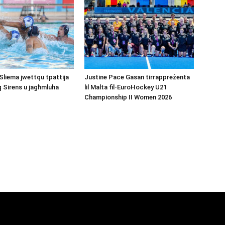
Sliema jwettqu tpattija
Justine Pace Gasan tirrappreżenta
q Sirens u jagħmluha
lil Malta fil-EuroHockey U21
Championship II Women 2026