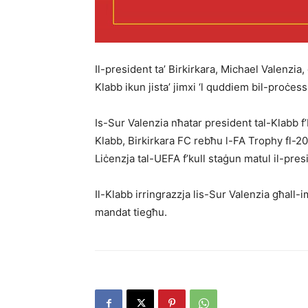
Il-president ta’ Birkirkara, Michael Valenzia, 
Klabb ikun jista’ jimxi ‘l quddiem bil-proċess
Is-Sur Valenzia nħatar president tal-Klabb f’
Klabb, Birkirkara FC rebħu l-FA Trophy fl-202
Liċenzja tal-UEFA f’kull staġun matul il-pre
Il-Klabb irringrazzja lis-Sur Valenzia għall-
mandat tiegħu.