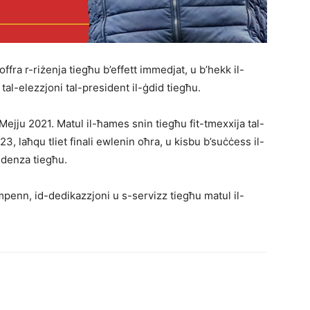
offra r-riżenja tiegħu b’effett immedjat, u b’hekk il-
 tal-elezzjoni tal-president il-ġdid tiegħu.
Mejju 2021. Matul il-ħames snin tiegħu fit-tmexxija tal-
3, laħqu tliet finali ewlenin oħra, u kisbu b’suċċess il-
sidenza tiegħu.
impenn, id-dedikazzjoni u s-servizz tiegħu matul il-