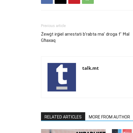
Previous article
Żewġt irġiel arrestati b’rabta ma’ droga f’ Ħal
Għaxaq
talk.mt
RELATED ARTICLES
MORE FROM AUTHOR