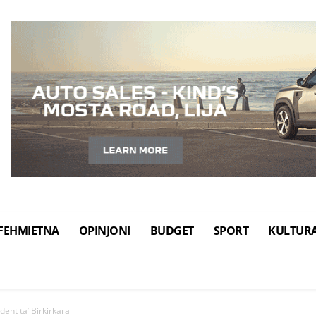
FEHMIETNA
OPINJONI
BUDGET
SPORT
KULTUR
dent ta’ Birkirkara