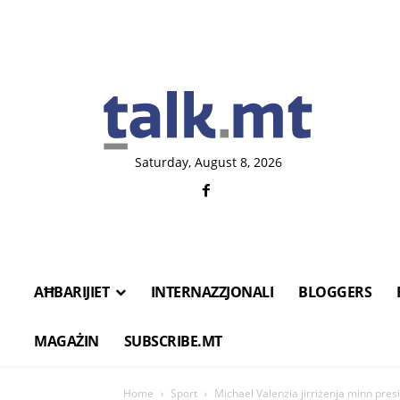
Saturday, August 8, 2026
AĦBARIJIET
INTERNAZZJONALI
BLOGGERS
MAGAŻIN
SUBSCRIBE.MT
Home
Sport
Michael Valenzia jirriżenja minn presi