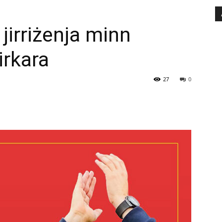
jirriżenja minn
irkara
27
0