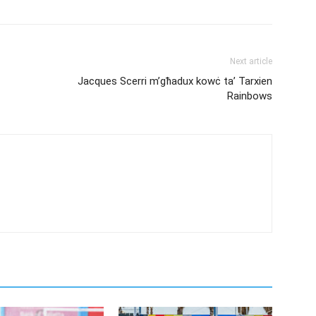
Next article
Jacques Scerri m’għadux kowċ ta’ Tarxien
Rainbows