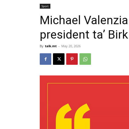
Sport
Michael Valenzia 
president ta’ Birk
By
talk.mt
-
May 20, 2026