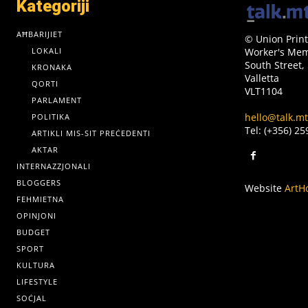
Kategoriji
AĦBARIJIET
© Union Print
LOKALI
Worker's Memo
South Street,
KRONAKA
Valletta
QORTI
VLT1104
PARLAMENT
hello@talk.mt
POLITIKA
Tel: (+356) 2
ARTIKLI MIS-SIT PREĊEDENTI
AKTAR
INTERNAZZJONALI
BLOGGERS
Website
ArtH
FEHMIETNA
OPINJONI
BUDGET
SPORT
KULTURA
LIFESTYLE
SOĊJAL