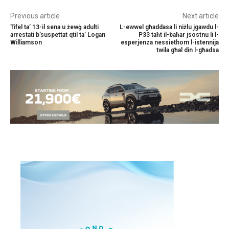
Previous article
Next article
Tifel ta’ 13-il sena u żewġ adulti
L-ewwel għaddasa li niżlu jgawdu l-
arrestati b’suspettat qtil ta’ Logan
P33 taħt il-baħar jsostnu li l-
Williamson
esperjenza nessiethom l-istennija
twila għal din l-għadsa