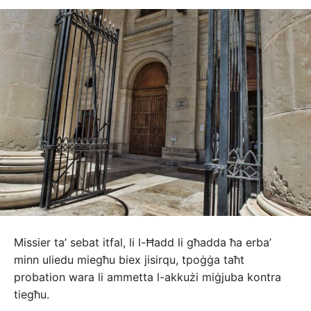
Missier ta’ sebat itfal, li l-Ħadd li għadda ħa erba’
minn uliedu miegħu biex jisirqu, tpoġġa taħt
probation wara li ammetta l-akkużi miġjuba kontra
tiegħu.