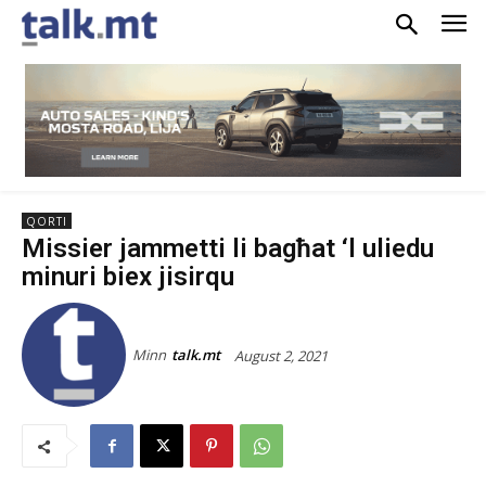
QORTI
Missier jammetti li bagħat ‘l uliedu
minuri biex jisirqu
Minn
talk.mt
August 2, 2021