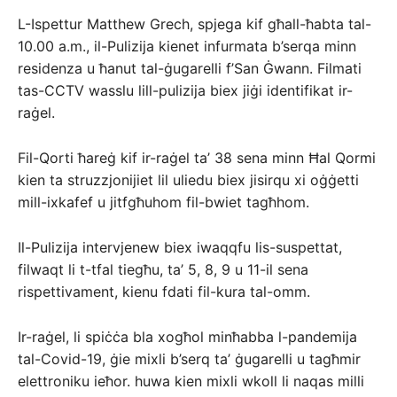
L-Ispettur Matthew Grech, spjega kif għall-ħabta tal-
10.00 a.m., il-Pulizija kienet infurmata b’serqa minn
residenza u ħanut tal-ġugarelli f’San Ġwann. Filmati
tas-CCTV wasslu lill-pulizija biex jiġi identifikat ir-
raġel.
Fil-Qorti ħareġ kif ir-raġel ta’ 38 sena minn Ħal Qormi
kien ta struzzjonijiet lil uliedu biex jisirqu xi oġġetti
mill-ixkafef u jitfgħuhom fil-bwiet tagħhom.
Il-Pulizija intervjenew biex iwaqqfu lis-suspettat,
filwaqt li t-tfal tiegħu, ta’ 5, 8, 9 u 11-il sena
rispettivament, kienu fdati fil-kura tal-omm.
Ir-raġel, li spiċċa bla xogħol minħabba l-pandemija
tal-Covid-19, ġie mixli b’serq ta’ ġugarelli u tagħmir
elettroniku ieħor. huwa kien mixli wkoll li naqas milli