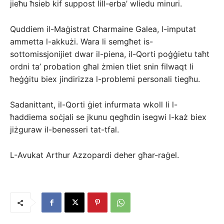
jieħu ħsieb kif suppost lill-erba’ wliedu minuri.
Quddiem il-Maġistrat Charmaine Galea, l-imputat
ammetta l-akkużi. Wara li semgħet is-
sottomissjonijiet dwar il-piena, il-Qorti poġġietu taħt
ordni ta’ probation għal żmien tliet snin filwaqt li
ħeġġitu biex jindirizza l-problemi personali tiegħu.
Sadanittant, il-Qorti ġiet infurmata wkoll li l-
ħaddiema soċjali se jkunu qegħdin isegwi l-każ biex
jiżguraw il-benesseri tat-tfal.
L-Avukat Arthur Azzopardi deher għar-raġel.