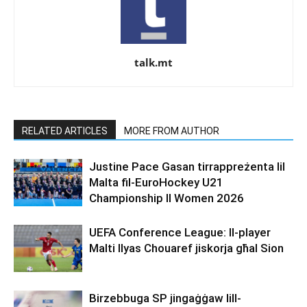
talk.mt
RELATED ARTICLES
MORE FROM AUTHOR
Justine Pace Gasan tirrappreżenta lil
Malta fil-EuroHockey U21
Championship II Women 2026
UEFA Conference League: Il-player
Malti Ilyas Chouaref jiskorja għal Sion
Birzebbuga SP jingaġġaw lill-