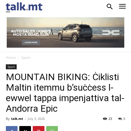
Home
Sport
Sport
MOUNTAIN BIKING: Ċiklisti
Maltin itemmu b’suċċess l-
ewwel tappa impenjattiva tal-
Andorra Epic
By
talk.mt
-
July 3, 2026
23
0