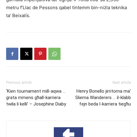
metru f’Llac de Pessons qabel tintemm bin-niżla teknika
ta’ Beixalís.
Previous article
Next article
‘Kien tournament mill-aqwa …
Henry Bonello jirritorna ma’
grata mmens għall-karriera
Sliema Wanderers … il-klabb
twila li kelli’ – Josephine Diaby
fejn beda l-karriera tiegħu