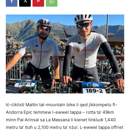
Iċ-ċiklisti Maltin tal-mountain bike li qed jikkompetu fl-
Andorra Epic temmew l-ewwel tappa – rotta ta’ 49km
minn Pal Arinsal sa La Massana li kienet tinkludi 1,440
metru ta’ tluħ u 2,100 metru ta’ nżul. L-ewwel tappa offriet