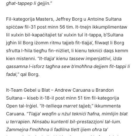
għat-tappep li ġejjin.”
Fil-kategorija Masters, Jeffrey Borg u Antoine Sultana
spiċċaw fil-31 post minn 56 tim. It-tnejn ikkumplimentaw
lil xulxin bil-kapaċitajiet ta’ xulxin tul it-tappa, b’Sultana
jgħin lil Borg iżomm ritmu tajjeb fit-tlajja’, filwaqt li Borg
sfrutta l-ħila tiegħu fin-niżliet, li kienu tekniċi daqs kemm
kien mistenni.
“It-tlajja’ kienu tassew impenjattivi, iżda
qassamna l-isforz tagħna sew b’moħħna dejjem fit-tappi li
fadal,”
qal Borg.
It-Team Gebel u Blat – Andrew Caruana u Brandon
Sultana – kiseb it-18-il post minn 51 tim fil-kategorija
Open tal-Irġiel.
“It-tellieqa marret tajjeb,”
ikkummenta
Caruana.
“Tlajja’ weqfin u nżul tekniċi ħafna, mimlijin blat
u terrapien. Ninsabu kuntenti bil-prestazzjoni tal-lum.
Żammejna f’moħħna li fadlilna tlett ijiem oħra ta’