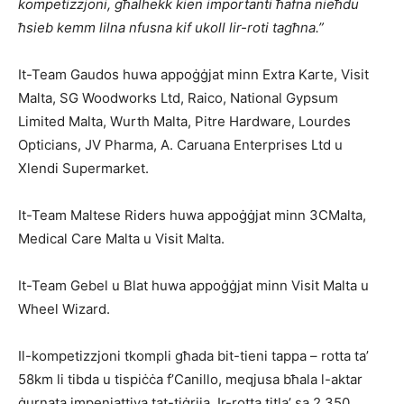
kompetizzjoni, għalhekk kien importanti ħafna nieħdu
ħsieb kemm lilna nfusna kif ukoll lir-roti tagħna.”
It-Team Gaudos huwa appoġġjat minn Extra Karte, Visit
Malta, SG Woodworks Ltd, Raico, National Gypsum
Limited Malta, Wurth Malta, Pitre Hardware, Lourdes
Opticians, JV Pharma, A. Caruana Enterprises Ltd u
Xlendi Supermarket.
It-Team Maltese Riders huwa appoġġjat minn 3CMalta,
Medical Care Malta u Visit Malta.
It-Team Gebel u Blat huwa appoġġjat minn Visit Malta u
Wheel Wizard.
Il-kompetizzjoni tkompli għada bit-tieni tappa – rotta ta’
58km li tibda u tispiċċa f’Canillo, meqjusa bħala l-aktar
ġurnata impenjattiva tat-tiġrija. Ir-rotta titla’ sa 2,350