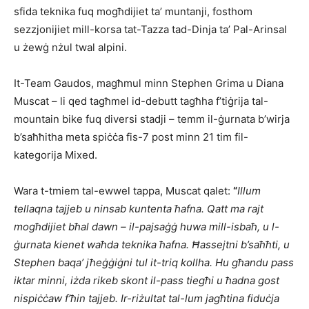
sfida teknika fuq mogħdijiet ta’ muntanji, fosthom
sezzjonijiet mill-korsa tat-Tazza tad-Dinja ta’ Pal-Arinsal
u żewġ nżul twal alpini.
It-Team Gaudos, magħmul minn Stephen Grima u Diana
Muscat – li qed tagħmel id-debutt tagħha f’tiġrija tal-
mountain bike fuq diversi stadji – temm il-ġurnata b’wirja
b’saħħitha meta spiċċa fis-7 post minn 21 tim fil-
kategorija Mixed.
Wara t-tmiem tal-ewwel tappa, Muscat qalet:
“
Illum
tellaqna tajjeb u ninsab kuntenta ħafna. Qatt ma rajt
mogħdijiet bħal dawn – il-pajsaġġ huwa mill-isbaħ, u l-
ġurnata kienet waħda teknika ħafna. Ħassejtni b’saħħti, u
Stephen baqa’ jħeġġiġni tul it-triq kollha. Hu għandu pass
iktar minni, iżda rikeb skont il-pass tiegħi u ħadna gost
nispiċċaw f’ħin tajjeb. Ir-riżultat tal-lum jagħtina fiduċja