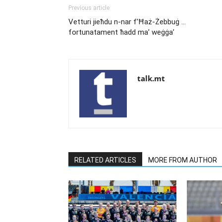
Previous article
Vetturi jieħdu n-nar f’Ħaż-Żebbuġ …
fortunatament ħadd ma’ weġġa’
talk.mt
RELATED ARTICLES
MORE FROM AUTHOR