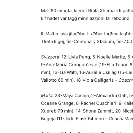
Mat-80 minuta, kienet Riola Xhemaili li pattie
kif ħadet vantaġġ minn azzjoni ta’ rebound.
Il-Maltin issa jilagħbu l- aħħar logħba tagħh
Tlieta li ġej, fis-Centenary Stadium, fis-7.0
Svizzera
: 12-Livia Peng, 5-Noelle Maritz, 6
9-Ana-Maria Crnogorčević (19-Ella Touon 8
min), 13-Lia Walti, 16-Aurélie Csillag (15-Le
Vallotto 66 min), 18-Viola Calligaris –
Coach
Malta
: 23-Maya Cachia, 2-Alexandra Gatt, 
Oceane Grange, 8-Rachel Cuschieri, 9-Kaile
Xuereb 79 min), 14-Shona Zammit, 20-Nicol
Bugeja (11-Jade Flask 64 min) –
Coach
: Ma