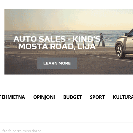
FEHMIETNA
OPINJONI
BUDGET
SPORT
KULTUR
li f’telfa barra minn darna