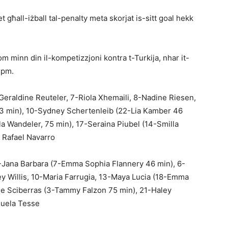
t għall-iżball tal-penalty meta skorjat is-sitt goal hekk
om minn din il-kompetizzjoni kontra t-Turkija, nhar it-
0 pm.
-Geraldine Reuteler, 7-Riola Xhemaili, 8-Nadine Riesen,
3 min), 10-Sydney Schertenleib (22-Lia Kamber 46
ila Wandeler, 75 min), 17-Seraina Piubel (14-Smilla
: Rafael Navarro
5-Jana Barbara (7-Emma Sophia Flannery 46 min), 6-
y Willis, 10-Maria Farrugia, 13-Maya Lucia (18-Emma
e Sciberras (3-Tammy Falzon 75 min), 21-Haley
nuela Tesse