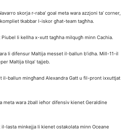
varro skorja r-raba’ goal meta wara azzjoni ta’ corner,
as kompliet tkabbar l-iskor għat-team tagħha.
Piubel li kellha x-xutt tagħha milqugħ minn Cachia.
a li di­fensur Maltija messet il-ballun b’idha. Mill-11-il
er Maltija tilqa’ tajjeb.
et il-ballun mingħand Alexandra Gatt u fil-pront ixxuttjat
 meta wara żball ieħor difensiv kienet Geraldine
t il-lasta minkejja li kienet ostakolata minn Oceane