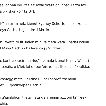
es logħba mill-fażi ta’ Kwalifikaz­zjoni għat-Tazza tad-
bl-iskor kbir ta’ 6-1.
fil-ħames minuta kienet Sydney Schertenleib li kellha
ya Cachia bejn il-lasti Maltin.
oni, wettqitu fit-tmien minuta meta wara li ħadet ballun
 lil Maya Cachia għall-vantaġġ Svizzeru.
 kontra x-xejra tal-logħob meta kienet Kailey Willis li
post­ha u b’lob ieħor perfett xeħtet il-ballun fix-xibka.
l-vantaġġ meta Seraina Piubel approfittat minn
et lill-goalkeeper Ca­chia.
ta għamluhom tlieta meta kien hemm azzjoni ta’ free-
chia.