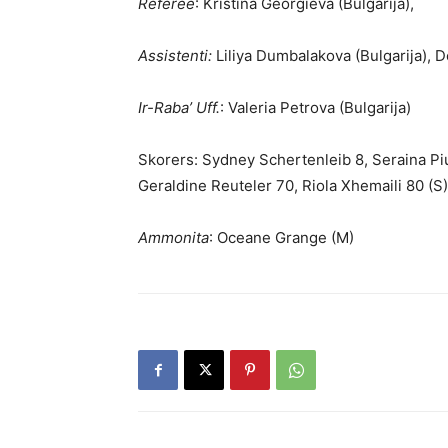
Referee
: Kristina Georgieva (Bulgarija),
Assistenti:
Liliya Dumbalakova (Bulgarija), Do
Ir-Raba’ Uff.
: Valeria Petrova (Bul­garija)
Skorers: Sydney Schertenleib 8, Seraina Piu
Geraldine Reuteler 70, Riola Xhemaili 80 (S),
Ammonita
: Oceane Grange (M)