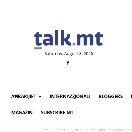
Saturday, August 8, 2026
AĦBARIJIET
INTERNAZZJONALI
BLOGGERS
MAGAŻIN
SUBSCRIBE.MT
Home
Sport
Nisa: Lejla diffiċli għat-team nazzjona