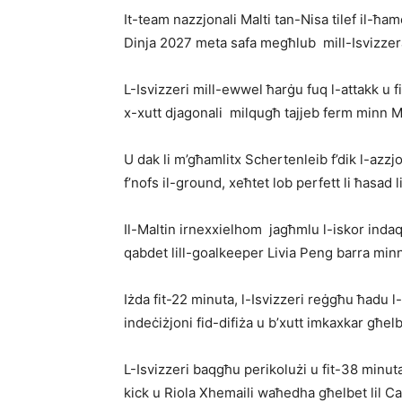
It-team nazzjonali Malti tan-Nisa tilef il-ħam
Dinja 2027 meta safa megħlub mill-Isvizzera 
L-Isvizzeri mill-ewwel ħarġu fuq l-attakk u 
x-xutt djagonali milqugħ tajjeb ferm minn Ma
U dak li m’għamlitx Schertenleib f’dik l-azzj
f’nofs il-ground, xeħtet lob perfett li ħasad
Il-Maltin irnexxielhom jagħmlu l-iskor indaqs
qabdet lill-goalkeeper Livia Peng barra minn 
Iżda fit-22 minuta, l-Isvizzeri reġgħu ħadu 
indeċiżjoni fid-difiża u b’xutt imkaxkar għelb
L-Isvizzeri baqgħu peri­kolużi u fit-38 minu
kick u Riola Xhemaili waħedha għelbet lil Ca