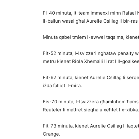
Fl-40 minuta, it-team immexxi minn Rafael Na
il-ballun wasal għal Aurelie Csillag li bir-r
Minuta qabel tmiem l-ewwel taqsima, kienet 
Fit-52 minuta, l-Isvizzeri ngħataw penalty war
metru kienet Riola Xhemaili li rat lill-goalkeep
Fit-62 minuta, kienet Aurelie Csillag li serq
iżda falliet il-mira.
Fis-70 minuta, l-Isvizzera għamluhom ħamsa
Reuteler li mattret sieqha u xeħtet fix-xib­ka.
Fit-73 minuta, kienet Aurelie Csillag li laqte
Grange.