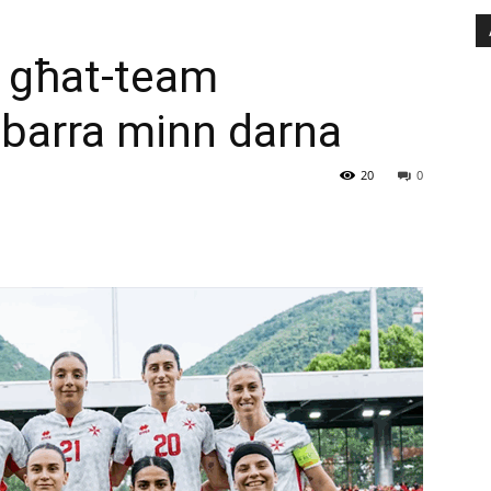
li għat-team
a barra minn darna
20
0