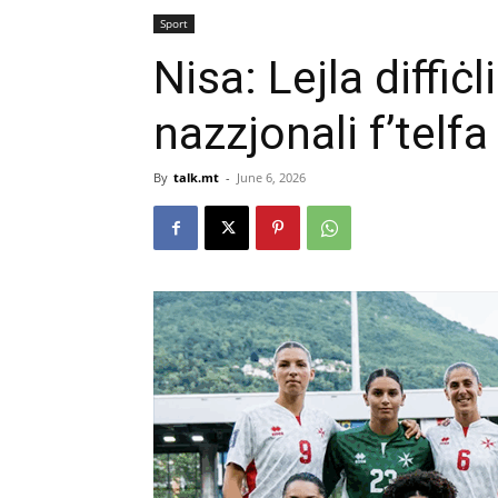
Sport
Nisa: Lejla diffiċ
nazzjonali f’telf
By
talk.mt
-
June 6, 2026