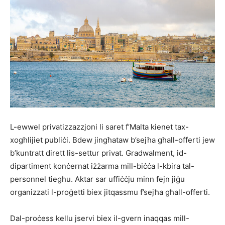
L-ewwel privatizzazzjoni li saret f’Malta kienet tax-
xogħlijiet publiċi. Bdew jingħataw b’sejħa għall-offerti jew
b’kuntratt dirett lis-settur privat. Gradwalment, id-
dipartiment konċernat iżżarma mill-biċċa l-kbira tal-
personnel tiegħu. Aktar sar uffiċċju minn fejn jiġu
organizzati l-proġetti biex jitqassmu f’sejħa għall-offerti.
Dal-proċess kellu jservi biex il-gvern inaqqas mill-