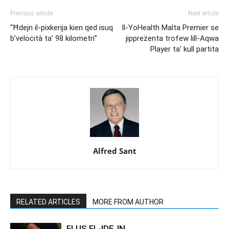
Previous article
Next article
“Ħdejn il-pixkerija kien qed isuq
Il-YoHealth Malta Premier se
b’veloċità ta’ 98 kilometri”
jippreżenta trofew lill-Aqwa
Player ta’ kull partita
Alfred Sant
RELATED ARTICLES
MORE FROM AUTHOR
FLUS FL-IDEJN