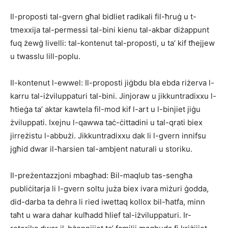
Il-proposti tal-gvern għal bidliet radikali fil-ħruġ u t-
tmexxija tal-permessi tal-bini kienu tal-akbar diżappunt
fuq żewġ livelli: tal-kontenut tal-proposti, u ta’ kif tħejjew
u twasslu lill-poplu.
Il-kontenut l-ewwel: Il-proposti jiġbdu bla ebda riżerva l-
karru tal-iżviluppaturi tal-bini. Jinjoraw u jikkuntradixxu l-
ħtieġa ta’ aktar kawtela fil-mod kif l-art u l-binjiet jiġu
żviluppati. Ixejnu l-qawwa taċ-ċittadini u tal-qrati biex
jirreżistu l-abbużi. Jikkuntradixxu dak li l-gvern innifsu
jgħid dwar il-ħarsien tal-ambjent naturali u storiku.
Il-preżentazzjoni mbagħad: Bil-maqlub tas-sengħa
publiċitarja li l-gvern soltu juża biex ivara miżuri ġodda,
did-darba ta dehra li ried iwettaq kollox bil-ħatfa, minn
taħt u wara dahar kulħadd ħlief tal-iżviluppaturi. Ir-