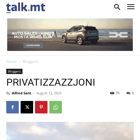
Home
Bloggers
Bloggers
PRIVATIZZAZZJONI
By
Alfred Sant
-
August 12, 2025
71
0