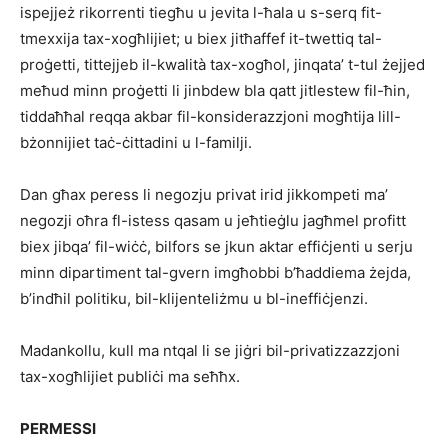
ispejjeż rikorrenti tiegħu u jevita l-ħala u s-serq fit-
tmexxija tax-xogħlijiet; u biex jitħaffef it-twettiq tal-
proġetti, tittejjeb il-kwalità tax-xogħol, jinqata’ t-tul żejjed
meħud minn proġetti li jinbdew bla qatt jitlestew fil-ħin,
tiddaħħal reqqa akbar fil-konsiderazzjoni mogħtija lill-
bżonnijiet taċ-ċittadini u l-familji.
Dan għax peress li negozju privat irid jikkompeti ma’
negozji oħra fl-istess qasam u jeħtieġlu jagħmel profitt
biex jibqa’ fil-wiċċ, bilfors se jkun aktar effiċjenti u serju
minn dipartiment tal-gvern imgħobbi b’ħaddiema żejda,
b’indħil politiku, bil-klijenteliżmu u bl-ineffiċjenzi.
Madankollu, kull ma ntqal li se jiġri bil-privatizzazzjoni
tax-xogħlijiet publiċi ma seħħx.
PERMESSI