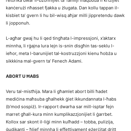
retorika dwar il-bżonnijiet ta’ familji maqbuda fi kriżijiet
kanċerużi nħasset fjakka u żlugata. Dan kollu tappan il-
kisbiet ta’ gvern li hu bil-wisq aħjar milli jippretendu dawk
li jopponuh.
L-agħar gwaj hu li qed tingħata l-impressjoni, x’aktarx
minnha, li rġajna lura lejn is-snin disgħin tas-seklu l-
ieħor, meta l-barunijiet tal-kostruzzjoni kienu ħobża u
sikkkina mal-gvern ta’ Fenech Adami.
ABORT U ĦABS
Veru tal-mistħija. Mara li għamlet abort billi ħadet
mediċina maħsuba għalhekk ġiet ikkundannata l-ħabs
(b’mod sospiż). Ir-rapport dwarha sar mill-isptar fejn
marret għall-kura minn kumplikazzjonijiet li ġarrbet.
Kollox sar skont il-liġi minn kulħadd – tobba, pulizija,
ġudikanti – ħlief minnha li effettivament eżerċitat dritt