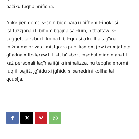
bażiku fuqha nnifisha.
Anke jien domt is-snin biex nara u nifhem l-ipokrisiji
istituzzjonali li bihom bqajna sal-lum, nittrattaw is-
suġġett tal-abort. Imma li bil-qdusija kollha tagħna,
miżmuma privata, mistqarra publikament jew ixximjottata
għadna nittolleraw li l-att ta’ abort maqbul minn mara fil-
każ personali tagħha jiġi kriminalizzat hu tebgħa enormi
fuq il-pajjiż, jgħidu xi jgħidu s-sanedrini kollha tal-
qdusija.