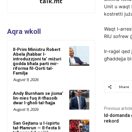
talk.mt
Unit u waqt l
kostretti ju
Waqt l-arres
Aqra wkoll
RIU sofrew ġr
Il-Prim Ministru Robert
Ir-raġel qed 
Abela jħabbar l-
għaddejja bl-
introduzzjoni ta’ miżuri
ġodda bħala parti mir-
riforma fil-Qorti tal-
Familja
August 9, 2026
Share
Andy Burnham se jisma’
lin-nies fuq it-tħassib
dwar l-għoli tal-ħajja
Previous articl
August 9, 2026
Id-domanda għ
rekord
San Gejtanu u l-ispirtu
tal-Ħamrun — Il-festa li