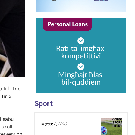
 li fi Triq
ta’ xi
Sport
ti sabu
August 8, 2026
 ukoll
ntervention