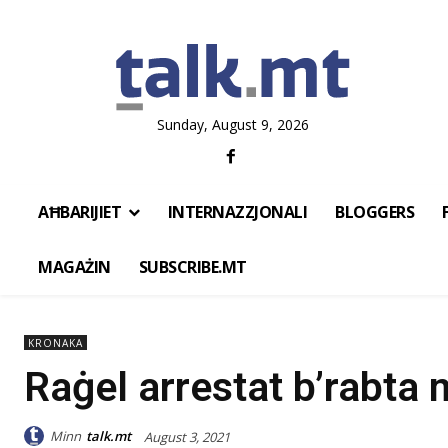
Sunday, August 9, 2026
AĦBARIJIET
INTERNAZZJONALI
BLOGGERS
MAGAŻIN
SUBSCRIBE.MT
KRONAKA
Raġel arrestat b’rabta m
Minn
talk.mt
August 3, 2021