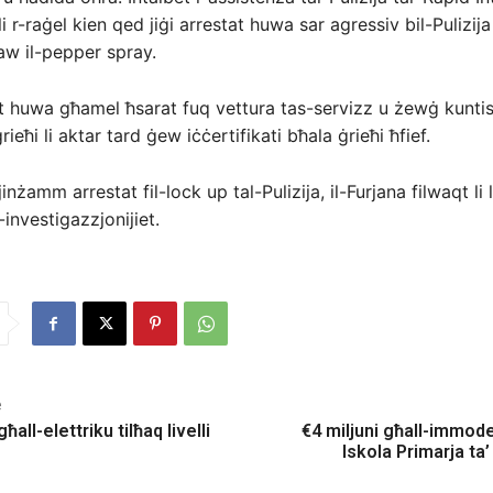
i r-raġel kien qed jiġi arrestat huwa sar agressiv bil-Pulizija
żaw il-pepper spray.
t huwa għamel ħsarat fuq vettura tas-servizz u żewġ kuntist
ieħi li aktar tard ġew iċċertifikati bħala ġrieħi ħfief.
jinżamm arrestat fil-lock up tal-Pulizija, il-Furjana filwaqt li l
investigazzjonijiet.
e
all-elettriku tilħaq livelli
€4 miljuni għall-immode
Iskola Primarja ta