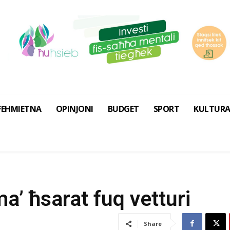
FEHMIETNA
OPINJONI
BUDGET
SPORT
KULTUR
a’ ħsarat fuq vetturi
Share