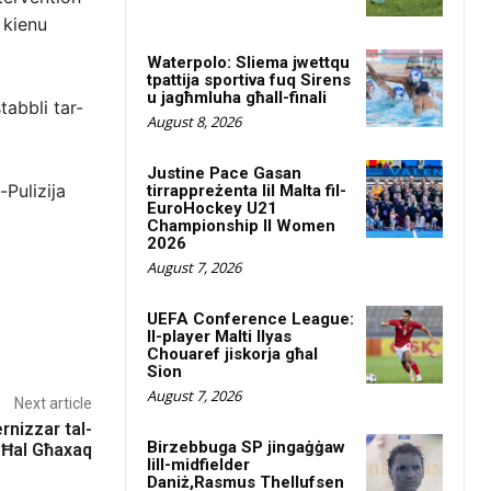
 kienu
Waterpolo: Sliema jwettqu
tpattija sportiva fuq Sirens
u jagħmluha għall-finali
abbli tar-
August 8, 2026
Justine Pace Gasan
-Pulizija
tirrappreżenta lil Malta fil-
EuroHockey U21
Championship II Women
2026
August 7, 2026
UEFA Conference League:
Il-player Malti Ilyas
Chouaref jiskorja għal
Sion
August 7, 2026
Next article
rnizzar tal-
Birzebbuga SP jingaġġaw
’ Ħal Għaxaq
lill-midfielder
Daniż,Rasmus Thellufsen