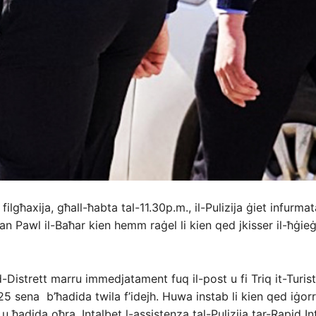
filgħaxija, għall-ħabta tal-11.30p.m., il-Pulizija ġiet infurmata
n Pawl il-Baħar kien hemm raġel li kien qed jkisser il-ħġieġ 
ad-Distrett marru immedjatament fuq il-post u fi Triq it-Turis
25 sena b’ħadida twila f’idejh. Huwa instab li kien qed iġorr
 u ħadida oħra. Intalbet l-assistenza tal-Pulizija tar-Rapid I