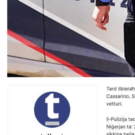
Tard ilbieraħ 
Cassarino, Sa
vetturi.
Il-Pulizija t
Niġerjan ta’ 
sikkina twila