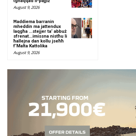
tgħaqqad il-pajjiż
August 9, 2026
Ħaddiema barranin
mheddin ma jattendux
laqgħa …stejjer ta’ abbuż
sfrenat…imissna nistħu li
ħallejna dan kollu jseħħ
f’Malta Kattolika
August 9, 2026