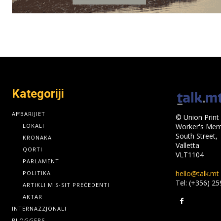
Kategoriji
AĦBARIJIET
© Union Print 
LOKALI
Worker's Memo
South Street,
KRONAKA
Valletta
QORTI
VLT1104
PARLAMENT
hello@talk.mt
POLITIKA
Tel: (+356) 2
ARTIKLI MIS-SIT PREĊEDENTI
AKTAR
INTERNAZZJONALI
BLOGGERS