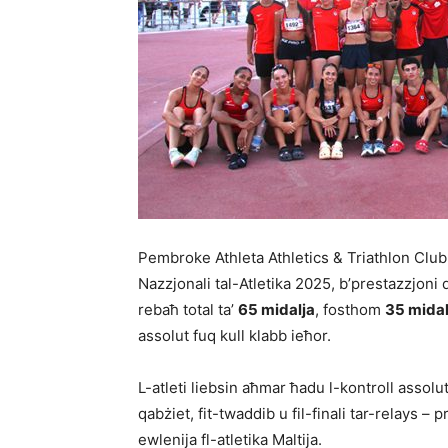
Pembroke Athleta Athletics & Triathlon Club
Nazzjonali tal-Atletika 2025, b’prestazzjoni d
rebaħ total ta’
65 midalja
, fosthom
35 mida
assolut fuq kull klabb ieħor.
L-atleti liebsin aħmar ħadu l-kontroll assolut 
qabżiet, fit-twaddib u fil-finali tar-relays – 
ewlenija fl-atletika Maltija.