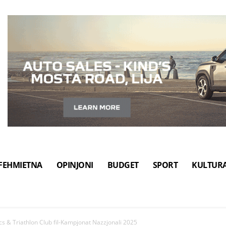
FEHMIETNA
OPINJONI
BUDGET
SPORT
KULTUR
cs & Triathlon Club fil-Kampjonat Nazzjonali 2025