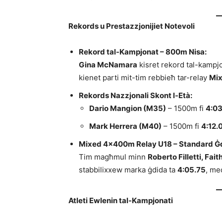
Rekords u Prestazzjonijiet Notevoli
Rekord tal-Kampjonat – 800m Nisa:
Gina McNamara
kisret rekord tal-kampjo
kienet parti mit-tim rebbieħ tar-relay
Mi
Rekords Nazzjonali Skont l-Età:
Dario Mangion (M35)
– 1500m fi
4:0
Mark Herrera (M40)
– 1500m fi
4:12.
Mixed 4×400m Relay U18 – Standard Ġd
Tim magħmul minn
Roberto Filletti, Fai
stabbilixxew marka ġdida ta
4:05.75
, me
Atleti Ewlenin tal-Kampjonati