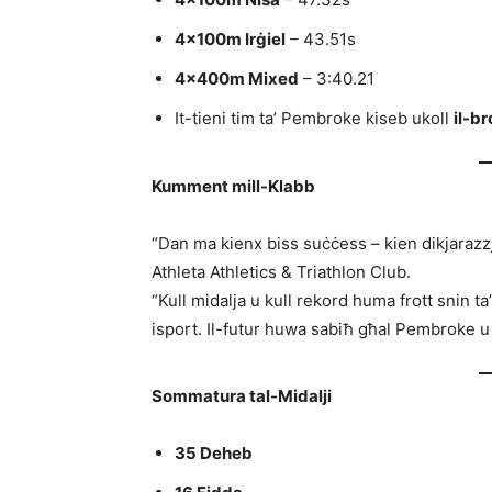
4×100m Irġiel
– 43.51s
4×400m Mixed
– 3:40.21
It-tieni tim ta’ Pembroke kiseb ukoll
il-b
Kumment mill-Klabb
“Dan ma kienx biss suċċess – kien dikjarazzj
Athleta Athletics & Triathlon Club.
“Kull midalja u kull rekord huma frott snin ta
isport. Il-futur huwa sabiħ għal Pembroke u g
Sommatura tal-Midalji
35 Deheb