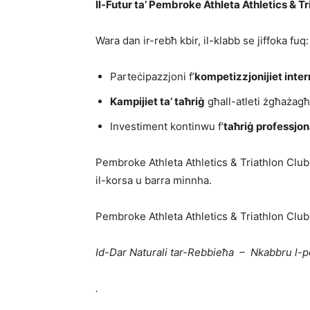
Il-Futur ta’ Pembroke Athleta Athletics & T
Wara dan ir-rebħ kbir, il-klabb se jiffoka fuq:
Parteċipazzjoni f’
kompetizzjonijiet inter
Kampijiet ta’ taħriġ
għall-atleti żgħażagħ
Investiment kontinwu f’
taħriġ professjona
Pembroke Athleta Athletics & Triathlon Club j
il-korsa u barra minnha.
Pembroke Athleta Athletics & Triathlon Club
Id-Dar Naturali tar-Rebbieħa – Nkabbru l-po
.