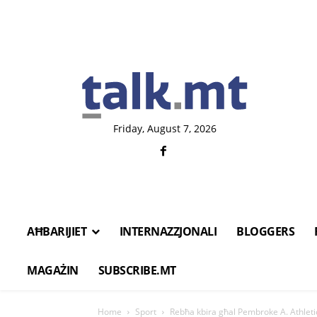
Friday, August 7, 2026
AĦBARIJIET
INTERNAZZJONALI
BLOGGERS
MAGAŻIN
SUBSCRIBE.MT
Home
Sport
Rebħa kbira għal Pembroke A. Athleti