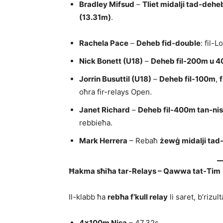
Bradley Mifsud
–
Tliet midalji tad-dehe
(13.31m)
.
Rachela Pace
–
Deheb fid-double
: fil-
Nick Bonett (U18)
–
Deheb fil-200m u 
Jorrin Busuttil (U18)
–
Deheb fil-100m
,
oħra fir-relays Open.
Janet Richard
–
Deheb fil-400m tan-nis
rebbieħa.
Mark Herrera
– Rebaħ
żewġ midalji ta
Ħakma sħiħa tar-Relays – Qawwa tat-Tim
Il-klabb ħa
rebħa f’kull relay
li saret, b’rizul
4×100m Nisa
– 47.32s