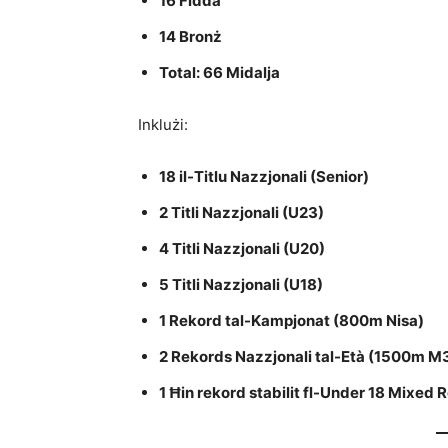
16 Fidda
14 Bronż
Total: 66 Midalja
Inklużi:
18 il-Titlu Nazzjonali (Senior)
2 Titli Nazzjonali (U23)
4 Titli Nazzjonali (U20)
5 Titli Nazzjonali (U18)
1 Rekord tal-Kampjonat (800m Nisa)
2 Rekords Nazzjonali tal-Età (1500m M
1 Ħin rekord stabilit fl-Under 18 Mixed 