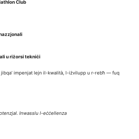
riathlon Club
nazzjonali
li u riżorsi tekniċi
ibqa’ impenjat lejn il-kwalità, l-iżvilupp u r-rebħ — fuq
tenzjal. Inwasslu l-eċċellenza