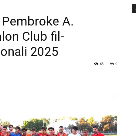
l Pembroke A.
lon Club fil-
onali 2025
65
0