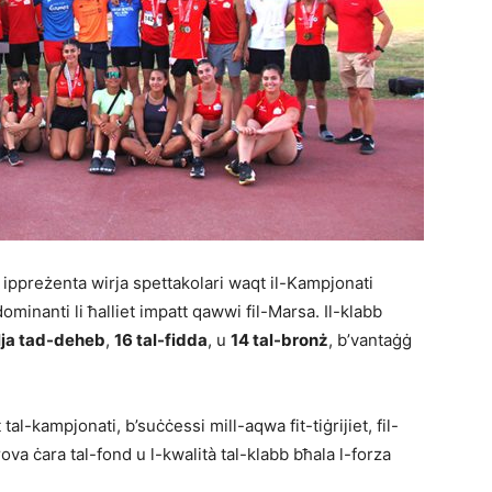
 ippreżenta wirja spettakolari waqt il-Kampjonati
ominanti li ħalliet impatt qawwi fil-Marsa. Il-klabb
lja tad-deheb
,
16 tal-fidda
, u
14 tal-bronż
, b’vantaġġ
tal-kampjonati, b’suċċessi mill-aqwa fit-tiġrijiet, fil-
prova ċara tal-fond u l-kwalità tal-klabb bħala l-forza