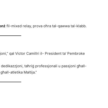
ronż
fil-mixed relay, prova oħra tal-qawwa tal-klabb.
oni,” qal Victor Camillri il- President ta’ Pembroke
’ dedikazzjoni, taħriġ professjonali u passjoni għall-
ħall-atletika Maltija.”