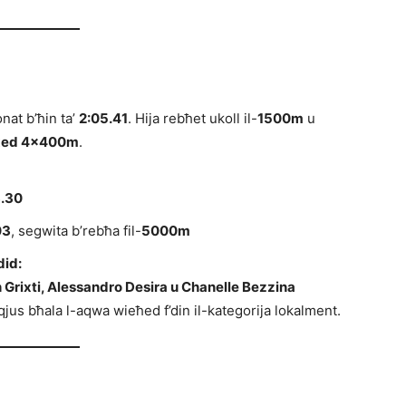
nat b’ħin ta’
2:05.41
. Hija rebħet ukoll il-
1500m
u
xed 4×400m
.
3.30
03
, segwita b’rebħa fil-
5000m
id:
th Grixti, Alessandro Desira u Chanelle Bezzina
qjus bħala l-aqwa wieħed f’din il-kategorija lokalment.