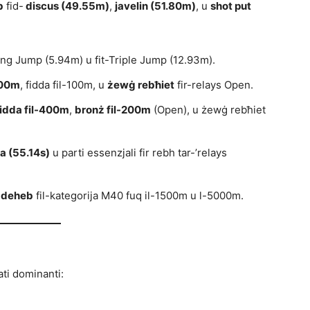
b
fid-
discus (49.55m)
,
javelin (51.80m)
, u
shot put
Long Jump (5.94m) u fit-Triple Jump (12.93m).
400m
, fidda fil-100m, u
żewġ rebħiet
fir-relays Open.
fidda fil-400m
,
bronż fil-200m
(Open), u żewġ rebħiet
a (55.14s)
u parti essenzjali fir rebh tar-’relays
d-deheb
fil-kategorija M40 fuq il-1500m u l-5000m.
tati dominanti: