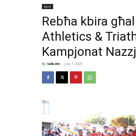
Sport
Rebħa kbira għa
Athletics & Triath
Kampjonat Nazzj
By
talk.mt
-
July 7, 2025