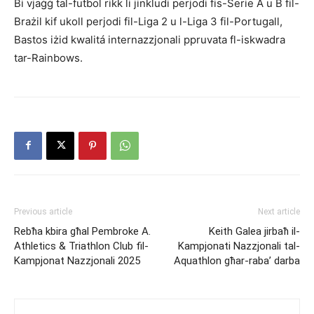
Bi vjaġġ tal-futbol rikk li jinkludi perjodi fis-Serie A u B fil-
Brażil kif ukoll perjodi fil-Liga 2 u l-Liga 3 fil-Portugall,
Bastos iżid kwalitá internazzjonali ppruvata fl-iskwadra
tar-Rainbows.
Previous article
Next article
Rebħa kbira għal Pembroke A.
Keith Galea jirbaħ il-
Athletics & Triathlon Club fil-
Kampjonati Nazzjonali tal-
Kampjonat Nazzjonali 2025
Aquathlon għar-raba’ darba