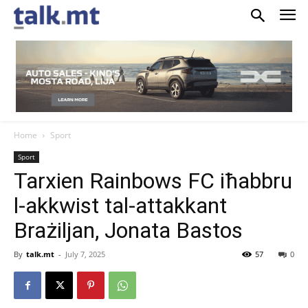
Home
Sport
Sport
Tarxien Rainbows FC iħabbru
l-akkwist tal-attakkant
Brażiljan, Jonata Bastos
By
talk.mt
-
July 7, 2025
57
0