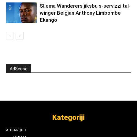
Sliema Wanderers jiksbu s-servizzi tal-
winger Belġjan Anthony Limbombe
Ekango
AdSense
Kategoriji
AĦBARIJIET