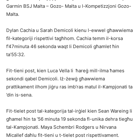
Garmin BSJ Malta – Gozo- Malta u l-Kompetizzjoni Gozo-
Malta.
Dylan Cachia u Sarah Demicoli kienu l-ewwel għawwiema
fil-kategoriji rispettivi tagħhom. Cachia temm il-korsa
f’47minuta 46 sekonda waqt li Demicoli għamlet ħin
ta’55:32.
Fit-tieni post, kien Luca Vella li ħareġ mill-ilma ħames
sekondi qabel Demicoli. Iż-żewġ għawwiema
prattikament ilhom jiġru ras imb’ras matul il-Kampjonati ta
’din is-sena.
Fit-tielet post tal-kategorija tal-irġiel kien Sean Wareing li
għamel ħin ta ’56 minuta 19 sekonda fl-unika dehra tiegħu
tal-Kampjonati. Maya Schembri Rodgers u Nirvana
Micallef daħlu fit-tieni u t-tielet post rispettivament.