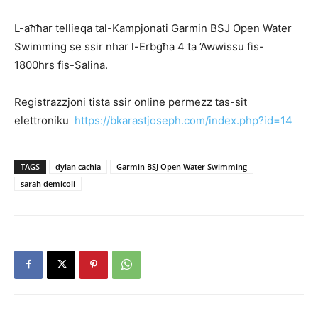
L-aħħar tellieqa tal-Kampjonati Garmin BSJ Open Water
Swimming se ssir nhar l-Erbgħa 4 ta ’Awwissu fis-
1800hrs fis-Salina.
Registrazzjoni tista ssir online permezz tas-sit
elettroniku
https://bkarastjoseph.com/index.php?id=14
TAGS
dylan cachia
Garmin BSJ Open Water Swimming
sarah demicoli