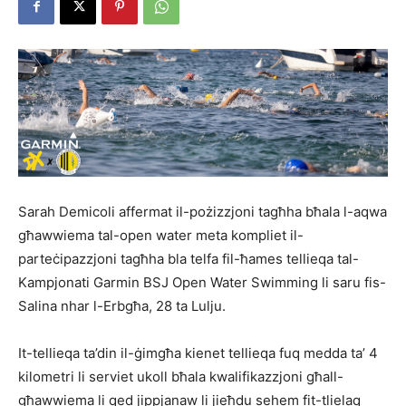
Sarah Demicoli affermat il-pożizzjoni tagħha bħala l-aqwa
għawwiema tal-open water meta kompliet il-
parteċipazzjoni tagħha bla telfa fil-ħames tellieqa tal-
Kampjonati Garmin BSJ Open Water Swimming li saru fis-
Salina nhar l-Erbgħa, 28 ta Lulju.
It-tellieqa ta’din il-ġimgħa kienet tellieqa fuq medda ta’ 4
kilometri li serviet ukoll bħala kwalifikazzjoni għall-
għawwiema li qed jippjanaw li jieħdu sehem fit-tlielaq