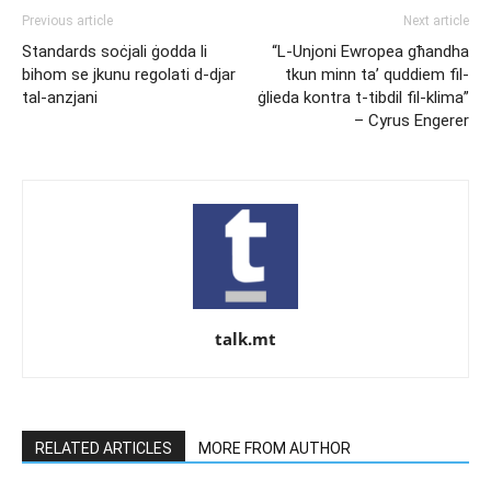
Previous article
Next article
Standards soċjali ġodda li
“L-Unjoni Ewropea għandha
bihom se jkunu regolati d-djar
tkun minn ta’ quddiem fil-
tal-anzjani
ġlieda kontra t-tibdil fil-klima”
– Cyrus Engerer
talk.mt
RELATED ARTICLES
MORE FROM AUTHOR