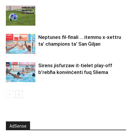
Neptunes fil-finali … itemmu x-xettru
ta’ champions ta’ San Ġiljan
Sirens jisfurzaw it-tielet play-off
b’rebħa konvinċenti fuq Sliema
AdSense