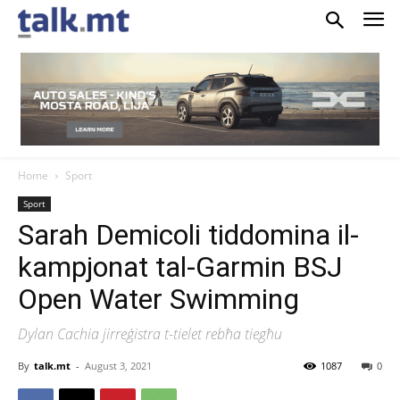
Home
Sport
Sport
Sarah Demicoli tiddomina il-
kampjonat tal-Garmin BSJ
Open Water Swimming
Dylan Cachia jirreġistra t-tielet rebħa tiegħu
By
talk.mt
-
August 3, 2021
1087
0