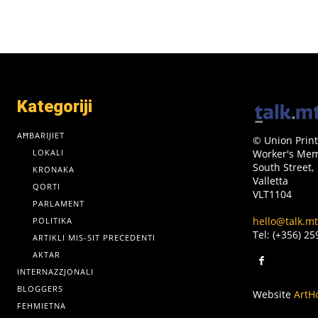
Kategoriji
AĦBARIJIET
© Union Print
LOKALI
Worker's Memo
South Street,
KRONAKA
Valletta
QORTI
VLT1104
PARLAMENT
hello@talk.mt
POLITIKA
Tel: (+356) 2
ARTIKLI MIS-SIT PREĊEDENTI
AKTAR
INTERNAZZJONALI
BLOGGERS
Website
ArtH
FEHMIETNA