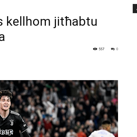
s kellhom jitħabtu
a
557
0