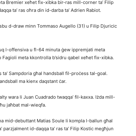
eta Bremier xeħet fix-xibka bir-ras mill-corner ta’ Filip
qqa ta’ ras oħra din id-darba ta’ Adrien Rabiot.
sbu d-draw minn Tommaso Augello (31) u Filip Djuricic
fuq l-offensiva u fl-64 minuta ġew ippremjati meta
o Fagioli meta kkontrolla b’sidru qabel xeħet fix-xibka.
s ta’ Sampdoria għal handsball fil-proċess tal-goal.
handsball ma kienx daqstant ċar.
y wara li Juan Cuadrado twaqqa’ fil-kaxxa. Iżda mill-
egħu jaħbat mal-wieqfa.
bħa mid-debuttant Matias Soule li kompla l-ballun għal
 parzjalment id-daqqa ta’ ras ta’ Filip Kostic megħjun