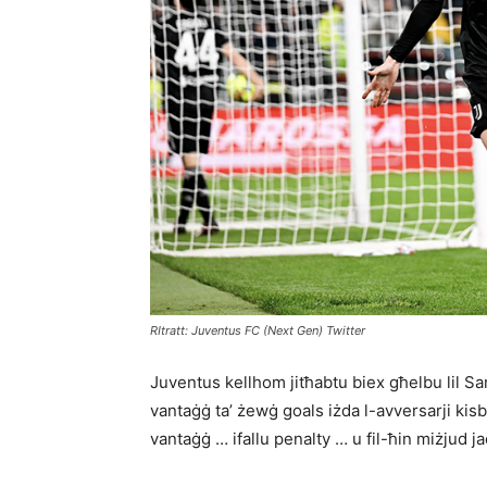
RItratt: Juventus FC (Next Gen) Twitter
Juventus kellhom jitħabtu biex għelbu lil Sa
vantaġġ ta’ żewġ goals iżda l-avversarji kis
vantaġġ … ifallu penalty … u fil-ħin miżjud 