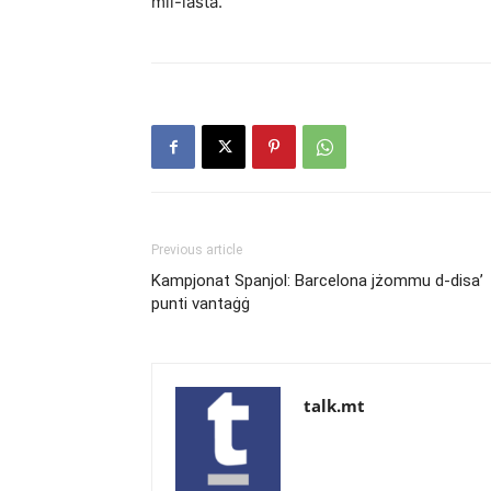
mil-lasta.
Previous article
Kampjonat Spanjol: Barcelona jżommu d-disa’
punti vantaġġ
talk.mt