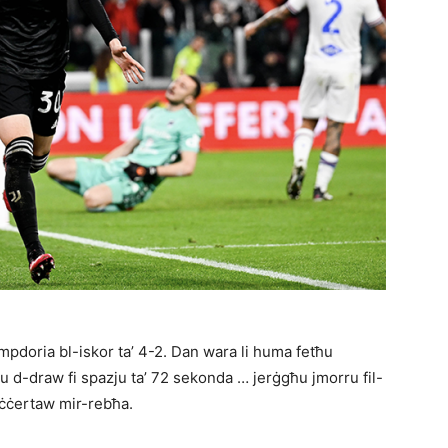
mpdoria bl-iskor ta’ 4-2. Dan wara li huma fetħu
bu d-draw fi spazju ta’ 72 sekonda … jerġgħu jmorru fil-
jaċċertaw mir-rebħa.