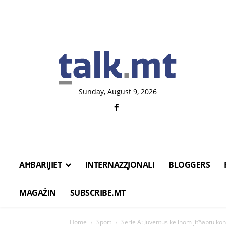
Sunday, August 9, 2026
AĦBARIJIET
INTERNAZZJONALI
BLOGGERS
MAGAŻIN
SUBSCRIBE.MT
Home
Sport
Serie A: Juventus kellhom jitħabtu k