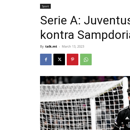
Sport
Serie A: Juventu
kontra Sampdori
By
talk.mt
-
March 13, 2023