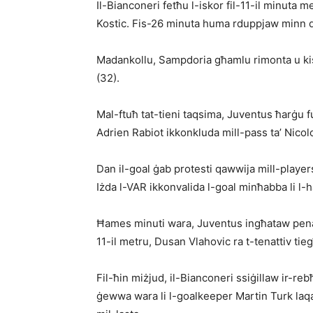
Il-Bianconeri fetħu l-iskor fil-11-il minuta m
Kostic. Fis-26 minuta huma rduppjaw minn da
Madankollu, Sampdoria għamlu rimonta u ki
(32).
Mal-ftuħ tat-tieni taqsima, Juventus ħarġu 
Adrien Rabiot ikkonkluda mill-pass ta’ Nicol
Dan il-goal ġab protesti qawwija mill-player
Iżda l-VAR ikkonvalida l-goal minħabba li l-
Ħames minuti wara, Juventus ingħataw penalt
11-il metru, Dusan Vlahovic ra t-tenattiv ti
Fil-ħin miżjud, il-Bianconeri ssiġillaw ir-re
ġewwa wara li l-goalkeeper Martin Turk laqa’