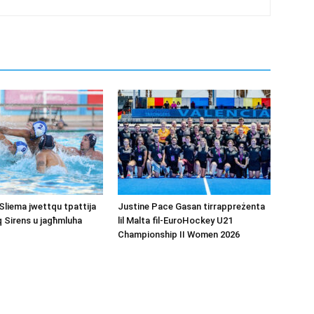
Sliema jwettqu tpattija
Justine Pace Gasan tirrappreżenta
q Sirens u jagħmluha
lil Malta fil-EuroHockey U21
Championship II Women 2026