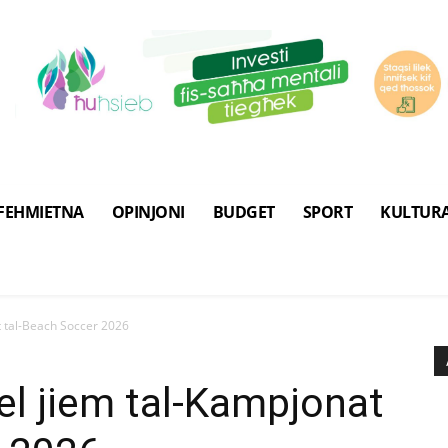
FEHMIETNA
OPINJONI
BUDGET
SPORT
KULTUR
t tal-Beach Soccer 2026
el jiem tal-Kampjonat