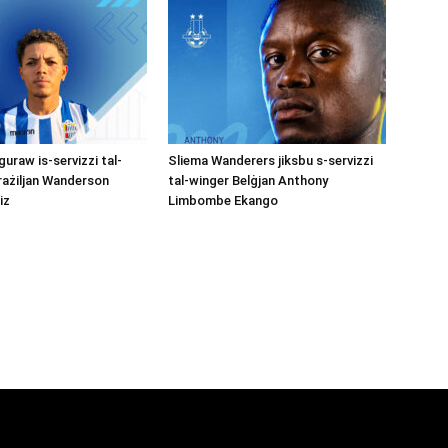
uraw is-servizzi tal-
Sliema Wanderers jiksbu s-servizzi
rażiljan Wanderson
tal-winger Belġjan Anthony
iz
Limbombe Ekango