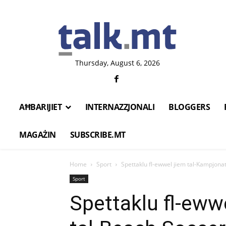
Thursday, August 6, 2026
AĦBARIJIET
INTERNAZZJONALI
BLOGGERS
MAGAŻIN
SUBSCRIBE.MT
Home
Sport
Spettaklu fl-ewwel jiem tal-Kampjona
Sport
Spettaklu fl-eww