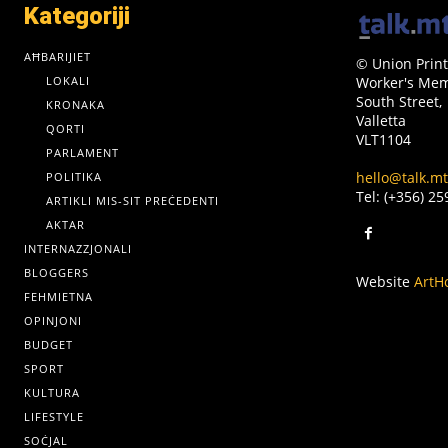
Kategoriji
AĦBARIJIET
© Union Print
LOKALI
Worker's Memo
South Street,
KRONAKA
Valletta
QORTI
VLT1104
PARLAMENT
hello@talk.mt
POLITIKA
Tel: (+356) 2
ARTIKLI MIS-SIT PREĊEDENTI
AKTAR
INTERNAZZJONALI
BLOGGERS
Website
ArtH
FEHMIETNA
OPINJONI
BUDGET
SPORT
KULTURA
LIFESTYLE
SOĊJAL