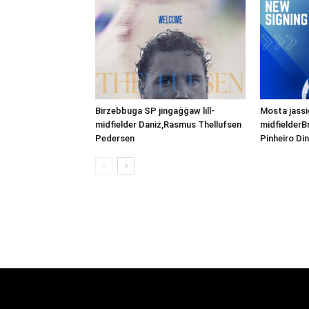
Birzebbuga SP jingaġġaw lill-
Mosta jassig
midfielder Daniż,Rasmus Thellufsen
midfielderB
Pedersen
Pinheiro Din