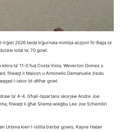
Irġiel 2026 beda b’ġurnata mimlija azzjoni fil-Bajja ta’
oduċew total ta’ 70 gowl.
kbira ta’ 11-0 fuq Costa Viola. Weverton Gomes u
ed, filwaqt li Maicon u Antonello Demanuele żiedu
aqqad l-iskor bl-aħħar gowl.
draw ta’ 4-4. Għall-Ispartans skorjaw Andre Joe
nha, filwaqt li għal Sliema wieġbu Lee Joe Schembri
n Urbina kien l-istilla b’erba’ gowls, Kayne Haber