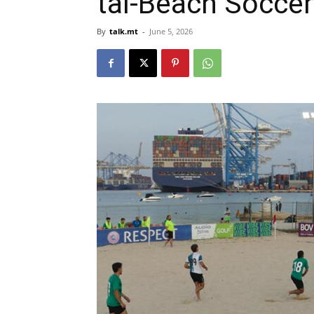
tal-Beach Socce
By
talk.mt
-
June 5, 2026