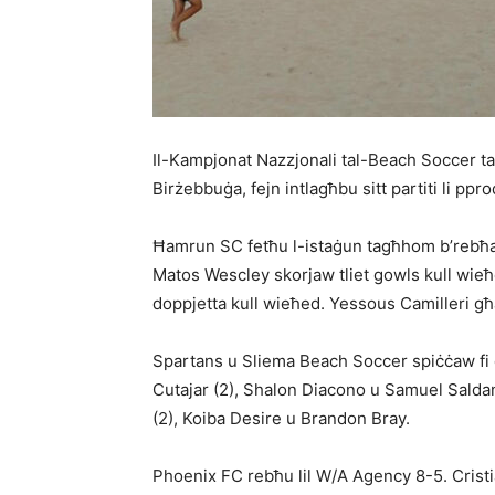
Il-Kampjonat Nazzjonali tal-Beach Soccer tal-
Birżebbuġa, fejn intlagħbu sitt partiti li ppr
Ħamrun SC fetħu l-istaġun tagħhom b’rebħa 
Matos Wescley skorjaw tliet gowls kull wieħ
doppjetta kull wieħed. Yessous Camilleri għ
Spartans u Sliema Beach Soccer spiċċaw fi 
Cutajar (2), Shalon Diacono u Samuel Salda
(2), Koiba Desire u Brandon Bray.
Phoenix FC rebħu lil W/A Agency 8-5. Cristia