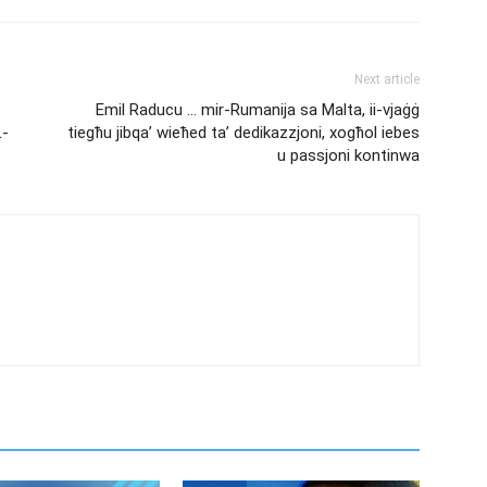
Next article
Emil Raducu … mir-Rumanija sa Malta, ii-vjaġġ
L-
tiegħu jibqa’ wieħed ta’ dedikazzjoni, xogħol iebes
u passjoni kontinwa