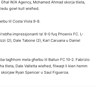
r. Għal W/A Agency, Mohamed Ahmad skorja tlieta,
żiedu gowl kull wieħed.
lbu lil Costa Viola 9-8.
’rebħa impressjonanti ta’ 9-0 fuq Phoenix FC. L-
izzi (2), Dale Tabone (2), Karl Caruana u Daniel
ba tagħhom meta għelbu lil Ballun FC 10-2. Fabrizio
tlieta, Dale Valletta wieħed, filwaqt li kien hemm
C skorjaw Ryan Spencer u Saul Figueroa.