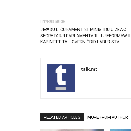
Previous article
JIEĦDU L-ĠURAMENT 21 MINISTRU U ŻEWĠ
SEGRETARJI PARLAMENTARI LI JIFFORMAW I
KABINETT TAL-GVERN ĠDID LABURISTA
talk.mt
RELATED ARTICLES
MORE FROM AUTHOR