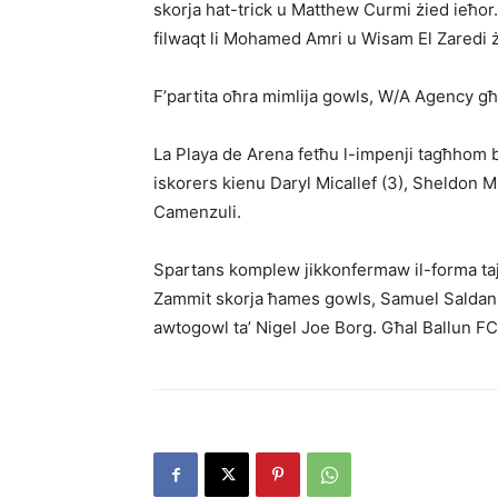
skorja hat-trick u Matthew Curmi żied ieħo
filwaqt li Mohamed Amri u Wisam El Zaredi 
F’partita oħra mimlija gowls, W/A Agency għe
La Playa de Arena fetħu l-impenji tagħhom b
iskorers kienu Daryl Micallef (3), Sheldon M
Camenzuli.
Spartans komplew jikkonfermaw il-forma taj
Zammit skorja ħames gowls, Samuel Saldanha 
awtogowl ta’ Nigel Joe Borg. Għal Ballun F