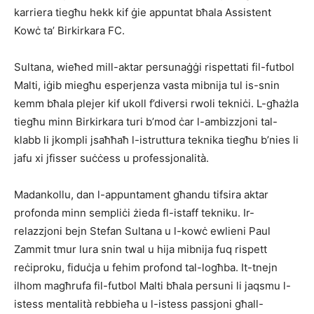
karriera tiegħu hekk kif ġie appuntat bħala Assistent
Kowċ ta’ Birkirkara FC.
Sultana, wieħed mill-aktar persunaġġi rispettati fil-futbol
Malti, iġib miegħu esperjenza vasta mibnija tul is-snin
kemm bħala plejer kif ukoll f’diversi rwoli tekniċi. L-għażla
tiegħu minn Birkirkara turi b’mod ċar l-ambizzjoni tal-
klabb li jkompli jsaħħaħ l-istruttura teknika tiegħu b’nies li
jafu xi jfisser suċċess u professjonalità.
Madankollu, dan l-appuntament għandu tifsira aktar
profonda minn sempliċi żieda fl-istaff tekniku. Ir-
relazzjoni bejn Stefan Sultana u l-kowċ ewlieni Paul
Zammit tmur lura snin twal u hija mibnija fuq rispett
reċiproku, fiduċja u fehim profond tal-logħba. It-tnejn
ilhom magħrufa fil-futbol Malti bħala persuni li jaqsmu l-
istess mentalità rebbieħa u l-istess passjoni għall-