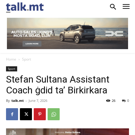
Home
Sport
Sport
Stefan Sultana Assistant
Coach ġdid ta’ Birkirkara
By
talk.mt
-
June 7, 2026
26
0