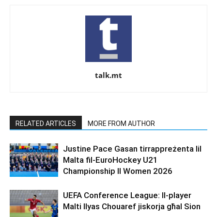
talk.mt
RELATED ARTICLES
MORE FROM AUTHOR
Justine Pace Gasan tirrappreżenta lil
Malta fil-EuroHockey U21
Championship II Women 2026
UEFA Conference League: Il-player
Malti Ilyas Chouaref jiskorja għal Sion