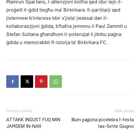
Ħamrun Spartans, l-attenzjoni kollha qed idur lejn il-
proġett il-ġdid tiegħu ma’ Birkirkara. Il-partitarji qed
jistennew b’interess kbir x’jista’ jwassal dan il-
kollaborazzjoni ġdida, b’ħafna jemmnu li Paul Zammit u
Stefan Sultana għandhom il-potenzjal li jiktbu paġna
ġdida u memorabbli fl-istorja ta’ Birkirkara FC.
Previous article
Next article
ATTAKK INĠUST FUQ MIN
Illum pajjiżna jiċċelebra l-festa
JAĦDEM IN-NAR
tas-Sette Giugno