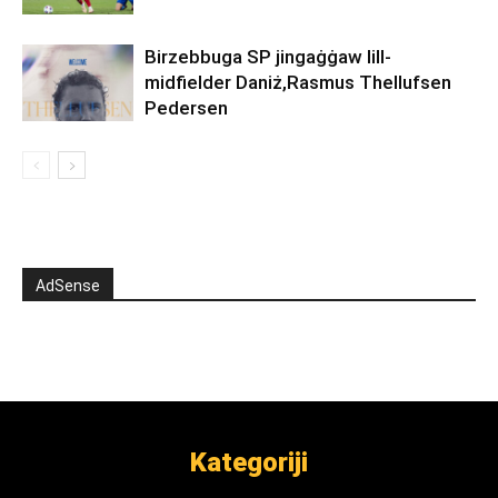
Birzebbuga SP jingaġġaw lill-
midfielder Daniż,Rasmus Thellufsen
Pedersen
AdSense
Kategoriji