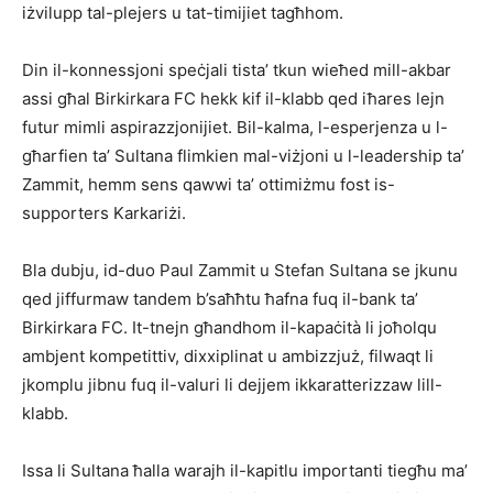
iżvilupp tal-plejers u tat-timijiet tagħhom.
Din il-konnessjoni speċjali tista’ tkun wieħed mill-akbar
assi għal Birkirkara FC hekk kif il-klabb qed iħares lejn
futur mimli aspirazzjonijiet. Bil-kalma, l-esperjenza u l-
għarfien ta’ Sultana flimkien mal-viżjoni u l-leadership ta’
Zammit, hemm sens qawwi ta’ ottimiżmu fost is-
supporters Karkariżi.
Bla dubju, id-duo Paul Zammit u Stefan Sultana se jkunu
qed jiffurmaw tandem b’saħħtu ħafna fuq il-bank ta’
Birkirkara FC. It-tnejn għandhom il-kapaċità li joħolqu
ambjent kompetittiv, dixxiplinat u ambizzjuż, filwaqt li
jkomplu jibnu fuq il-valuri li dejjem ikkaratterizzaw lill-
klabb.
Issa li Sultana ħalla warajh il-kapitlu importanti tiegħu ma’