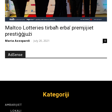
Maltco Lotteries tirbaħ erba’ premjijiet
prestiġġjużi
Maria Azzopardi
-
July 20, 2021
0
AdSense
Kategoriji
AĦBARIJIET
LOKALI