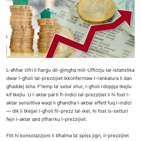
L-aħħar ċifri li ħarġu dil-ġimgħa mill-Uffiċċju tal-Istatistika
dwar l-għoli tal-prezzijiet ikkonfermaw r-rankatura li dan
għaddej biha. F’temp ta’ seba’ xhur, l-għoli rdoppja tkejlu
kif tkejlu. U l-aktar parti fl-indiċi tal-prezzijiet li hi fost l-
aktar sensittiva waqt li għandha l-akbar effett fuq l-indiċi
— dik li tkejjel l-għoli fil-prezz tal-ikel, hi fost is-setturi
fejn l-aktar qed jitħarrku l-prezzijiet.
Ftit hi konsolazzjoni li bħalma ta’ spiss jiġri, il-prezzijiet