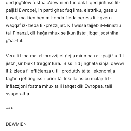
qed jogħlew fostna b’dewmien fuq dak li qed jinħass fil-
pajjiżi Ewropej, in parti għax fuq ilma, elettriku, gass u
fjuwil, ma kien hemm l-ebda żieda peress li l-gvern
waqqaf iż-żieda fil-prezzijiet. Kif wissa tajjeb il-Ministru
tal-Finanzi, dil-ħaġa mhux se jkun jista’ jibqa’ jsostniha
għat-tul.
Veru li l-barma tal-prezzijiet ġejja minn barra l-pajjiż u ftit
jista’ jsir biex titreġġa’ lura. Biss irid jingħata sinjal qawwi
li ż-żieda fl-effiċjenza u fil-produttività tal-ekonomija
tagħna jeħtieġ issir priorità. Inkella nsibu malajr li l-
inflazzjoni fostna mhux talli laħqet dik Ewropea, talli
ssuperatha.
***
DEWMIEN