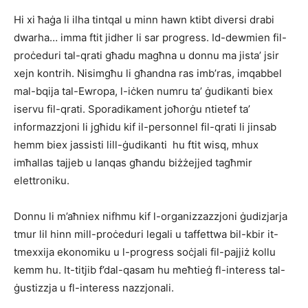
Hi xi ħaġa li ilha tintqal u minn hawn ktibt diversi drabi
dwarha… imma ftit jidher li sar progress. Id-dewmien fil-
proċeduri tal-qrati għadu magħna u donnu ma jista’ jsir
xejn kontrih. Nisimgħu li għandna ras imb’ras, imqabbel
mal-bqija tal-Ewropa, l-iċken numru ta’ ġudikanti biex
iservu fil-qrati. Sporadikament joħorġu ntietef ta’
informazzjoni li jgħidu kif il-personnel fil-qrati li jinsab
hemm biex jassisti lill-ġudikanti hu ftit wisq, mhux
imħallas tajjeb u lanqas għandu biżżejjed tagħmir
elettroniku.
Donnu li m’aħniex nifhmu kif l-organizzazzjoni ġudizjarja
tmur lil hinn mill-proċeduri legali u taffettwa bil-kbir it-
tmexxija ekonomiku u l-progress soċjali fil-pajjiż kollu
kemm hu. It-titjib f’dal-qasam hu meħtieġ fl-interess tal-
ġustizzja u fl-interess nazzjonali.