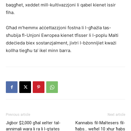
baqgħet, xeddet mill-kultivazzjoni li qabel kienet issir
fiha.
Għad m’hemmx aċċettazzjoni fostna li l-għażla tas-
sħubija fl-Unjoni Ewropea kienet tfisser li l-poplu Malti
ddeċieda biex sostanzjalment, jixtri l-bżonnijiet kważi
kollha tiegħu ta’ ikel minn barra.
Previous article
Next article
Jiġbor $2,000 għal xelter tal-
Kannabis fil-Maltesers fil-
annimali wara li ra li l-qtates
ħabs… weħel 10 xhur ħabs