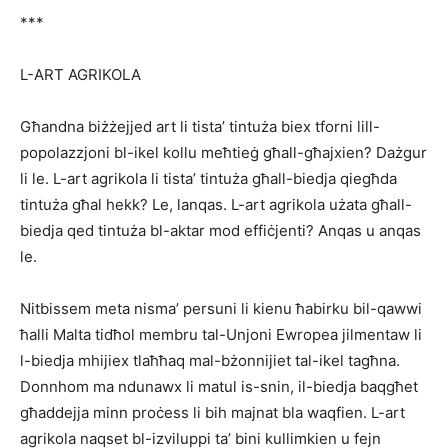
***
L-ART AGRIKOLA
Għandna biżżejjed art li tista’ tintuża biex tforni lill-
popolazzjoni bl-ikel kollu meħtieġ għall-għajxien? Dażgur
li le. L-art agrikola li tista’ tintuża għall-biedja qiegħda
tintuża għal hekk? Le, lanqas. L-art agrikola użata għall-
biedja qed tintuża bl-aktar mod effiċjenti? Anqas u anqas
le.
Nitbissem meta nisma’ persuni li kienu ħabirku bil-qawwi
ħalli Malta tidħol membru tal-Unjoni Ewropea jilmentaw li
l-biedja mhijiex tlaħħaq mal-bżonnijiet tal-ikel tagħna.
Donnhom ma ndunawx li matul is-snin, il-biedja baqgħet
għaddejja minn proċess li bih majnat bla waqfien. L-art
agrikola naqset bl-izviluppi ta’ bini kullimkien u fejn