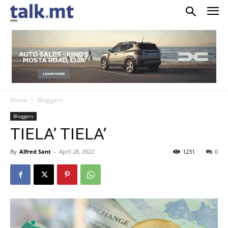
Home
Bloggers
Bloggers
TIELA’ TIELA’
By
Alfred Sant
-
April 28, 2022
1231
0