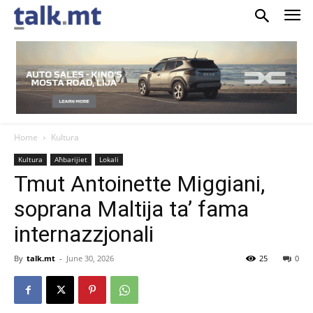
Home
Kultura
Kultura
Aħbarijiet
Lokali
Tmut Antoinette Miggiani,
soprana Maltija ta’ fama
internazzjonali
By
talk.mt
-
June 30, 2026
25
0