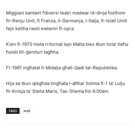
Miggiani kantant f’diversi teatri madwar id-dinja fosthom
fir-Renju Unit, fi Franza, il-Ġermanja, l-Italja, fl-Istati Uniti
fejn kellha rwoli ewlenin fl-opra.
Kien fl-1970 meta rritornat lejn Malta biex tkun tista’ tieħu
ħsieb lill-ġenituri tagħha.
Fl-1991 ingħatat il-Midalja għall-Qadi tar-Repubblika.
Hija se tkun qiegħda tingħata l-aħħar tislima fl-1 ta’ Lulju
fil-Knisja ta’ Stella Maris, Tas-Sliema fid-9.00am.
TAGS
ms5