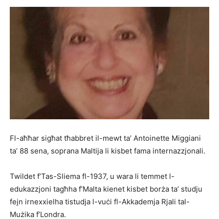
Fl-aħħar sigħat tħabbret il-mewt ta’ Antoinette Miggiani
ta’ 88 sena, soprana Maltija li kisbet fama internazzjonali.
Twildet f’Tas-Sliema fl-1937, u wara li temmet l-
edukazzjoni tagħha f’Malta kienet kisbet borża ta’ studju
fejn irnexxielha tistudja l-vuċi fl-Akkademja Rjali tal-
Mużika f’Londra.