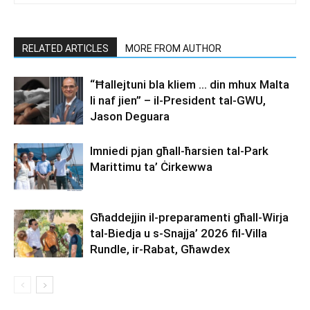
RELATED ARTICLES
MORE FROM AUTHOR
“Ħallejtuni bla kliem … din mhux Malta
li naf jien” – il-President tal-GWU,
Jason Deguara
Imniedi pjan għall-ħarsien tal-Park
Marittimu ta’ Ċirkewwa
Għaddejjin il-preparamenti għall-Wirja
tal-Biedja u s-Snajja’ 2026 fil-Villa
Rundle, ir-Rabat, Għawdex