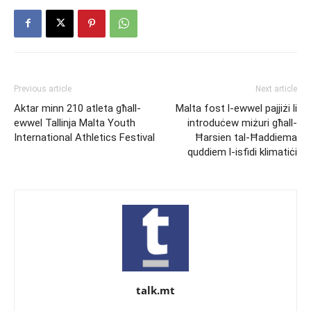
Previous article
Next article
Aktar minn 210 atleta għall-
Malta fost l-ewwel pajjiżi li
ewwel Tallinja Malta Youth
introduċew miżuri għall-
International Athletics Festival
Ħarsien tal-Ħaddiema
quddiem l-isfidi klimatiċi
talk.mt