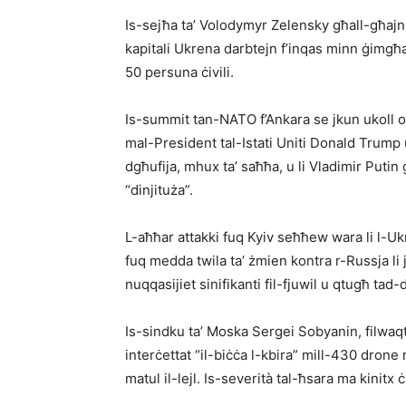
Is-sejħa ta’ Volodymyr Zelensky għall-għajnu
kapitali Ukrena darbtejn f’inqas minn ġimgħa,
50 persuna ċivili.
Is-summit tan-NATO f’Ankara se jkun ukoll op
mal-President tal-Istati Uniti Donald Trump u j
dgħufija, mhux ta’ saħħa, u li Vladimir Putin 
“dinjituża”.
L-aħħar attakki fuq Kyiv seħħew wara li l-Uk
fuq medda twila ta’ żmien kontra r-Russja li jo
nuqqasijiet sinifikanti fil-fjuwil u qtugħ tad-
Is-sindku ta’ Moska Sergei Sobyanin, filwaqt l
interċettat “il-biċċa l-kbira” mill-430 dron
matul il-lejl. Is-severità tal-ħsara ma kinit