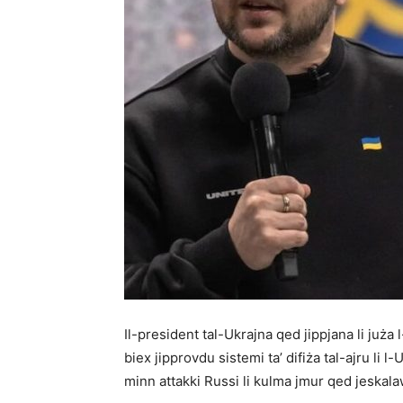
Il-president tal-Ukrajna qed jippjana li juża 
biex jipprovdu sistemi ta’ difiża tal-ajru li l
minn attakki Russi li kulma jmur qed jeskala