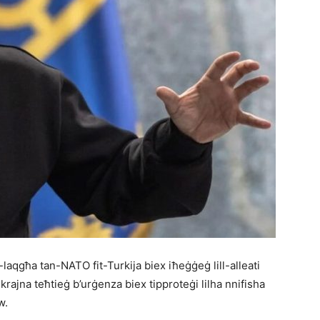
l-laqgħa tan-NATO fit-Turkija biex iħeġġeġ lill-alleati
-Ukrajna teħtieġ b’urġenza biex tipproteġi lilha nnifisha
w.