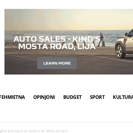
FEHMIETNA
OPINJONI
BUDGET
SPORT
KULTUR
al proviżjon ta’ sistemi ta’ difiża tal-ajru