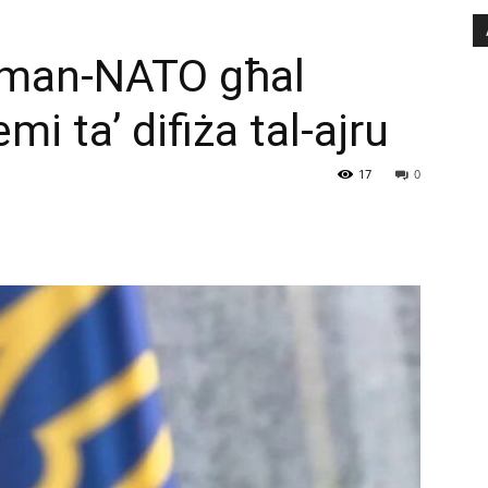
i man-NATO għal
emi ta’ difiża tal-ajru
17
0