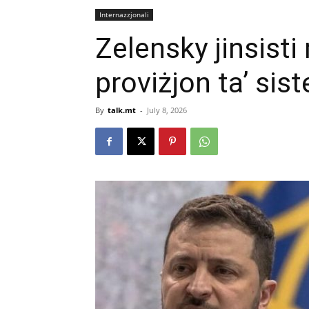
Internazzjonali
Zelensky jinsist
proviżjon ta’ sist
By
talk.mt
-
July 8, 2026