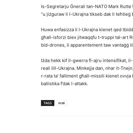
Is-Segretarju Ġnerali tan-NATO Mark Rutte ħ
“u jiżguraw li l-Ukrajna tikseb dak li teħtieġ
Huwa enfasizza li l-Ukrajna kienet qed tbidd
għall-isforzi biex jitwaqqfu t-truppi tal-art R
bid-drones, li apparentement taw vantaġġ li
Iżda hekk kif il-gwerra fl-ajru intensifikat, i
reali lill-Ukrajna. Minkejja dan, nhar it-Tne
r-rata ta’ falliment għall-missili kienet ovv
ballistika f’dak l-attakk.
TAGS
ms6