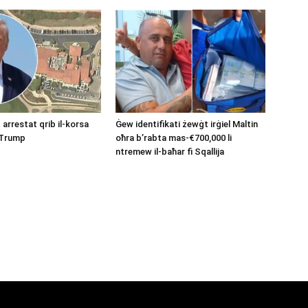
arrestat qrib il-korsa
Ġew identifikati żewġt irġiel Maltin
’ Trump
oħra b’rabta mas-€700,000 li
ntremew il-baħar fi Sqallija