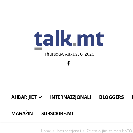
Thursday, August 6, 2026
AĦBARIJIET
INTERNAZZJONALI
BLOGGERS
MAGAŻIN
SUBSCRIBE.MT
Home
Internazzjonali
Zelensky jinsisti man-NATO għ