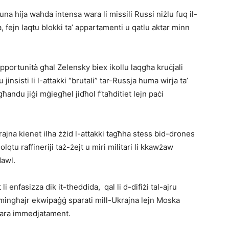
na hija waħda intensa wara li missili Russi niżlu fuq il-
 fejn laqtu blokki ta’ appartamenti u qatlu aktar minn
portunità għal Zelensky biex ikollu laqgħa kruċjali
insisti li l-attakki “brutali” tar-Russja huma wirja ta’
għandu jiġi mġiegħel jidħol f’taħditiet lejn paċi
rajna kienet ilha żżid l-attakki tagħha stess bid-drones
lqtu raffineriji taż-żejt u miri militari li kkawżaw
dawl.
i enfasizza dik it-theddida, qal li d-difiżi tal-ajru
e mingħajr ekwipaġġ sparati mill-Ukrajna lejn Moska
x ċara immedjatament.