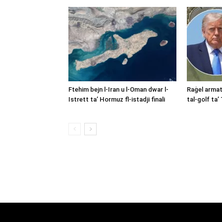
Ftehim bejn l-Iran u l-Oman dwar l-
Raġel armat 
Istrett ta’ Hormuz fl-istadji finali
tal-golf ta