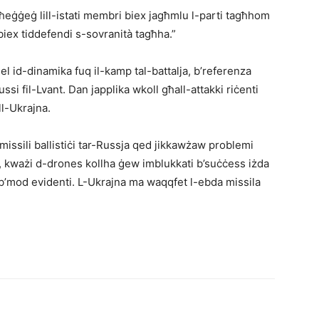
eġġeġ lill-istati membri biex jagħmlu l-parti tagħhom
 biex tiddefendi s-sovranità tagħha.”
el id-dinamika fuq il-kamp tal-battalja, b’referenza
ussi fil-Lvant. Dan japplika wkoll għall-attakki riċenti
ll-Ukrajna.
l-missili ballistiċi tar-Russja qed jikkawżaw problemi
jn, kważi d-drones kollha ġew imblukkati b’suċċess iżda
ja b’mod evidenti. L-Ukrajna ma waqqfet l-ebda missila