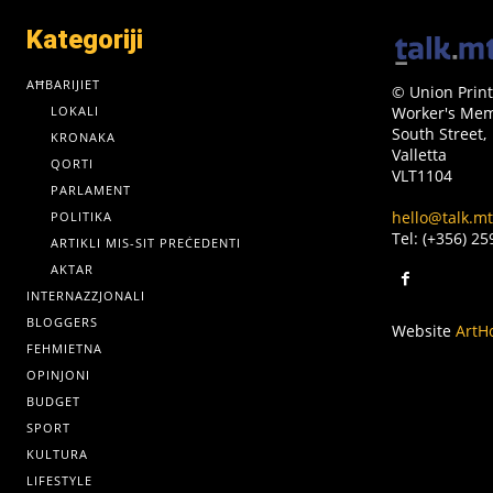
Kategoriji
AĦBARIJIET
© Union Print
LOKALI
Worker's Memo
South Street,
KRONAKA
Valletta
QORTI
VLT1104
PARLAMENT
hello@talk.mt
POLITIKA
Tel: (+356) 2
ARTIKLI MIS-SIT PREĊEDENTI
AKTAR
INTERNAZZJONALI
BLOGGERS
Website
ArtH
FEHMIETNA
OPINJONI
BUDGET
SPORT
KULTURA
LIFESTYLE