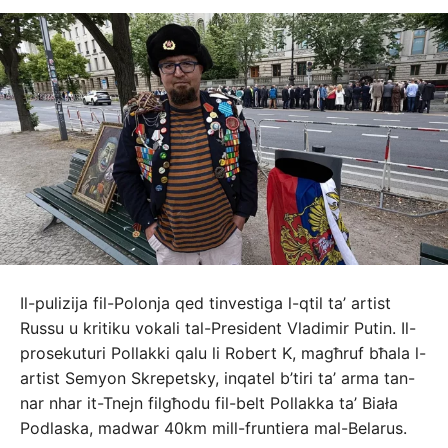
Il-pulizija fil-Polonja qed tinvestiga l-qtil ta’ artist
Russu u kritiku vokali tal-President Vladimir Putin. Il-
prosekuturi Pollakki qalu li Robert K, magħruf bħala l-
artist Semyon Skrepetsky, inqatel b’tiri ta’ arma tan-
nar nhar it-Tnejn filgħodu fil-belt Pollakka ta’ Biała
Podlaska, madwar 40km mill-fruntiera mal-Belarus.