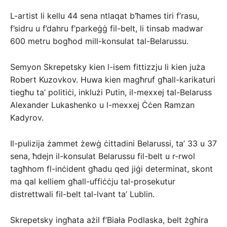
L-artist li kellu 44 sena ntlaqat b’ħames tiri f’rasu,
f’sidru u f’dahru f’parkeġġ fil-belt, li tinsab madwar
600 metru bogħod mill-konsulat tal-Belarussu.
Semyon Skrepetsky kien l-isem fittizzju li kien juża
Robert Kuzovkov. Huwa kien magħruf għall-karikaturi
tiegħu ta’ politiċi, inklużi Putin, il-mexxej tal-Belaruss
Alexander Lukashenko u l-mexxej Ċċen Ramzan
Kadyrov.
Il-pulizija żammet żewġ ċittadini Belarussi, ta’ 33 u 37
sena, ħdejn il-konsulat Belarussu fil-belt u r-rwol
tagħhom fl-inċident għadu qed jiġi determinat, skont
ma qal kelliem għall-uffiċċju tal-prosekutur
distrettwali fil-belt tal-lvant ta’ Lublin.
Skrepetsky ingħata ażil f’Biała Podlaska, belt żgħira