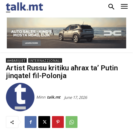
AĦBARIJIET
INTERNAZZJONALI
Artist Russu kritiku aħrax ta’ Putin
jinqatel fil-Polonja
Minn
talk.mt
June 17, 2026