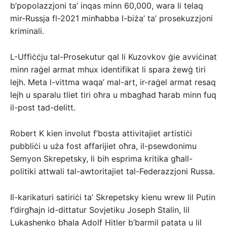
b’popolazzjoni ta’ inqas minn 60,000, wara li telaq
mir-Russja fl-2021 minħabba l-biża’ ta’ prosekuzzjoni
kriminali.
L-Uffiċċju tal-Prosekutur qal li Kuzovkov ġie avviċinat
minn raġel armat mhux identifikat li spara żewġ tiri
lejh. Meta l-vittma waqa’ mal-art, ir-raġel armat resaq
lejh u sparalu tliet tiri oħra u mbagħad ħarab minn fuq
il-post tad-delitt.
Robert K kien involut f’bosta attivitajiet artistiċi
pubbliċi u uża fost affarijiet oħra, il-psewdonimu
Semyon Skrepetsky, li bih esprima kritika għall-
politiki attwali tal-awtoritajiet tal-Federazzjoni Russa.
Il-karikaturi satiriċi ta’ Skrepetsky kienu wrew lil Putin
f’dirgħajn id-dittatur Sovjetiku Joseph Stalin, lil
Lukashenko bħala Adolf Hitler b’barmil patata u lil