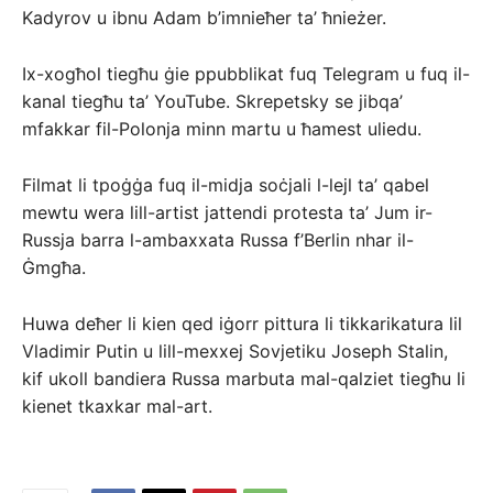
Kadyrov u ibnu Adam b’imnieħer ta’ ħnieżer.
Ix-xogħol tiegħu ġie ppubblikat fuq Telegram u fuq il-
kanal tiegħu ta’ YouTube. Skrepetsky se jibqa’
mfakkar fil-Polonja minn martu u ħamest uliedu.
Filmat li tpoġġa fuq il-midja soċjali l-lejl ta’ qabel
mewtu wera lill-artist jattendi protesta ta’ Jum ir-
Russja barra l-ambaxxata Russa f’Berlin nhar il-
Ġmgħa.
Huwa deħer li kien qed iġorr pittura li tikkarikatura lil
Vladimir Putin u lill-mexxej Sovjetiku Joseph Stalin,
kif ukoll bandiera Russa marbuta mal-qalziet tiegħu li
kienet tkaxkar mal-art.