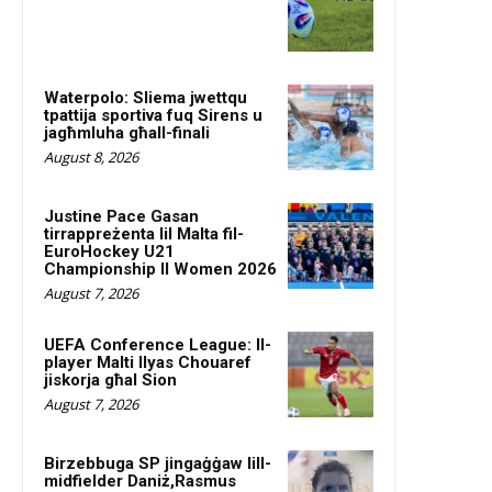
Waterpolo: Sliema jwettqu
tpattija sportiva fuq Sirens u
jagħmluha għall-finali
August 8, 2026
Justine Pace Gasan
tirrappreżenta lil Malta fil-
EuroHockey U21
Championship II Women 2026
August 7, 2026
UEFA Conference League: Il-
player Malti Ilyas Chouaref
jiskorja għal Sion
August 7, 2026
Birzebbuga SP jingaġġaw lill-
midfielder Daniż,Rasmus