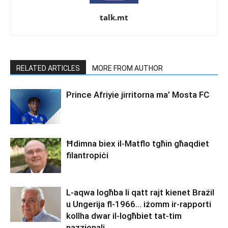
talk.mt
RELATED ARTICLES
MORE FROM AUTHOR
Prince Afriyie jirritorna ma’ Mosta FC
Ħdimna biex il-Matflo tgħin għaqdiet
filantropiċi
L-aqwa logħba li qatt rajt kienet Brażil
u Ungerija fl-1966… iżomm ir-rapporti
kollha dwar il-logħbiet tat-tim
nazzjonali