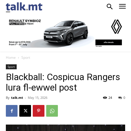
Home
Sport
Sport
Blackball: Cospicua Rangers
lura fl-ewwel post
By
talk.mt
-
May 15, 2026
24
0