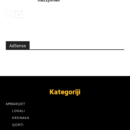
AdSense
Kategoriji
AĦBARIJIET
LOKALI
KRONAKA
QORTI