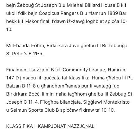
bejn Żebbuġ St Joseph B u Mrieħel Billiard House B kif
ukoll f’dik bejn Cospicua Rangers B u Ħamrun 1889 Bar
hekk kif l-iskor finali f’dawn iż-żewġ logħbiet spiċċa 10-
10.
Mill-banda l-oħra, Birkirkara Juve għelbu lil Birżebbuġa
St Peter’s B 11-5.
Finalment f’sezzjoni B tal-Community League, Ħamrun
147 D jinsabu fil-quċċata tal-klassifika. Huma għelbu lil PL
Balzan B 11-8 u għandhom ħames punti vantaġġ fuq
Birkirkara Boċċi li min-naħa tagħhom għelbu lil Żebbuġ St
Joseph C 11-4. F’logħba bilanċjata, Siġġiewi Montekristo
u Selmun Sports Club B spiċċaw fi draw ta’ 10-10.
KLASSIFIKA – KAMPJONAT NAZZJONALI