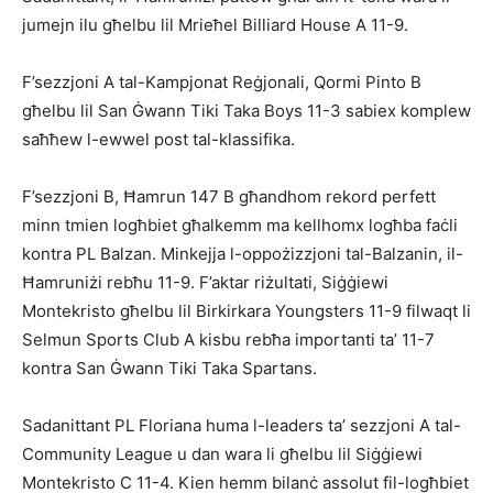
jumejn ilu għelbu lil Mrieħel Billiard House A 11-9.
F’sezzjoni A tal-Kampjonat Reġjonali, Qormi Pinto B
għelbu lil San Ġwann Tiki Taka Boys 11-3 sabiex komplew
saħħew l-ewwel post tal-klassifika.
F’sezzjoni B, Ħamrun 147 B għandhom rekord perfett
minn tmien logħbiet għalkemm ma kellhomx logħba faċli
kontra PL Balzan. Minkejja l-oppożizzjoni tal-Balzanin, il-
Ħamruniżi rebħu 11-9. F’aktar riżultati, Siġġiewi
Montekristo għelbu lil Birkirkara Youngsters 11-9 filwaqt li
Selmun Sports Club A kisbu rebħa importanti ta’ 11-7
kontra San Ġwann Tiki Taka Spartans.
Sadanittant PL Floriana huma l-leaders ta’ sezzjoni A tal-
Community League u dan wara li għelbu lil Siġġiewi
Montekristo C 11-4. Kien hemm bilanċ assolut fil-logħbiet