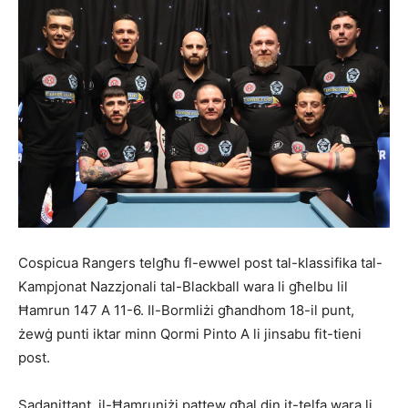
Cospicua Rangers telgħu fl-ewwel post tal-klassifika tal-
Kampjonat Nazzjonali tal-Blackball wara li għelbu lil
Ħamrun 147 A 11-6. Il-Bormliżi għandhom 18-il punt,
żewġ punti iktar minn Qormi Pinto A li jinsabu fit-tieni
post.
Sadanittant, il-Ħamruniżi pattew għal din it-telfa wara li