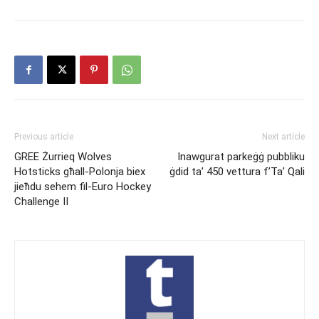
Previous article
Next article
GREE Żurrieq Wolves
Inawgurat parkeġġ pubbliku
Hotsticks għall-Polonja biex
ġdid ta’ 450 vettura f’Ta’ Qali
jieħdu sehem fil-Euro Hockey
Challenge II