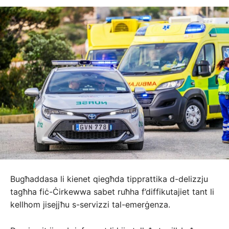
Bugħaddasa li kienet qiegħda tipprattika d-delizzju
tagħha fiċ-Ċirkewwa sabet ruħha f’diffikutajiet tant li
kellhom jisejjħu s-servizzi tal-emerġenza.