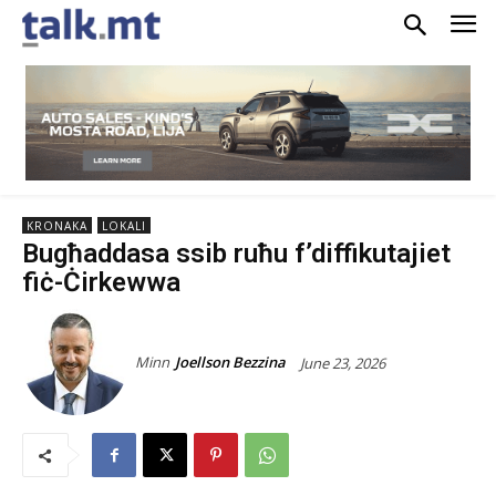
KRONAKA
LOKALI
Bugħaddasa ssib ruħu f’diffikutajiet
fiċ-Ċirkewwa
Minn
Joellson Bezzina
June 23, 2026