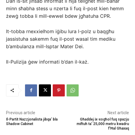
Dan is-sit jinsab informat li hija tellgħet mill-baħar
minn sħabha stess u nzerta li fuq il-post kien hemm
żewġ tobba li mill-ewwel bdew jgħatuha CPR.
It-tobba rnexxielhom iġibu lura l-polz u baqgħu
jassistuha sakemm fuq il-post wasal tim mediku
b’ambulanza mill-Isptar Mater Dei.
Il-Pulizija ġew informati b’dan il-każ.
Previous article
Next article
Il-Partit Nazzjonalista jibqa’ bla
Għaddej ix-xogħol fuq spazju
Shadow Cabinet
miftuħ ta’ 25,000 metru kwadru
f’Ħal Għaxaq