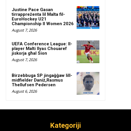
Justine Pace Gasan
tirrappreżenta lil Malta fil-
EuroHockey U21
Championship II Women 2026
August 7, 2026
UEFA Conference League: Il-
player Malti Ilyas Chouaref
jiskorja għal Sion
August 7, 2026
Birzebbuga SP jingaġġaw lill-
midfielder Daniż,Rasmus
Thellufsen Pedersen
August 6, 2026
Kategoriji