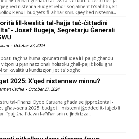
ħed nistenna l-ġurnata tat-28 ta’ Ottubru b’ċertu ħerqa
qiegħed nistenna Budget ieħor soċjalment b’saħħtu, kif
ollox kienu l-budgets fl-aħħar snin. Qiegħed nistenna...
jorità lill-kwalità tal-ħajja taċ-ċittadini
lta”- Josef Bugeja, Segretarju Ġenerali
-GWU
alk.mt
-
October 27, 2024
oposti tagħna huma xprunati mill-idea li l-pajjiż għandu
viżjoni u pjan nazzjonali ħolistiku għall-pajjiż kollu għal
 ta’ kwalità u kundizzjonijiet ta’ xogħol...
get 2025: X’qed nistennew minnu?
armen Cachia
-
October 27, 2024
istru tal-Finanzi Clyde Caruana għada se jippreżenta l-
t għas-sena 2025, budget li mistenni jġedded it-tajjeb li
ar f’pajjiżna f’dawn l-aħħar snin u jindirizza...
posti nitkellmu dwar riforma favur