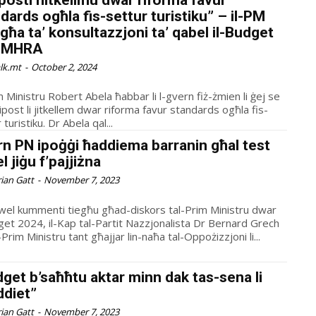
dards ogħla fis-settur turistiku” – il-PM
qgħa ta’ konsultazzjoni ta’ qabel il-Budget
-MHRA
alk.mt
-
October 2, 2024
m Ministru Robert Abela ħabbar li l-gvern fiż-żmien li ġej se
ipost li jitkellem dwar riforma favur standards ogħla fis-
settur turistiku. Dr Abela qal...
n PN ipoġġi ħaddiema barranin għal test
l jiġu f’pajjiżna
rian Gatt
-
November 7, 2023
wel kummenti tiegħu għad-diskors tal-Prim Ministru dwar
dget 2024, il-Kap tal-Partit Nazzjonalista Dr Bernard Grech
 l-Prim Ministru tant għajjar lin-naħa tal-Oppożizzjoni li...
get b’saħħtu aktar minn dak tas-sena li
ddiet”
rian Gatt
-
November 7, 2023