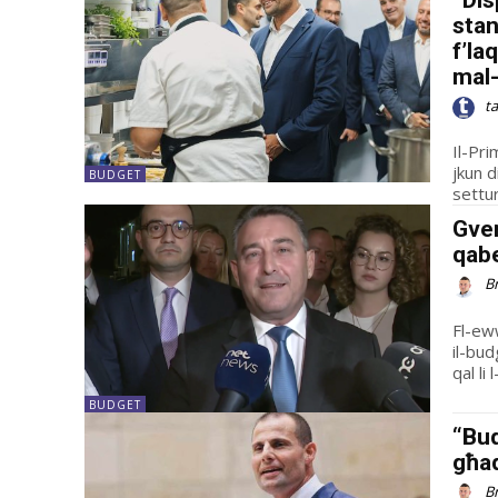
stan
f’la
mal
t
Il-Pri
jkun d
BUDGET
Gver
qabe
B
Fl-ew
il-bu
qal li
BUDGET
“Bud
għa
B