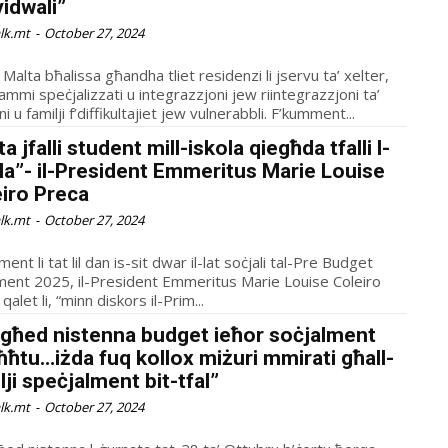
vidwali”
alk.mt
-
October 27, 2024
alta bħalissa għandha tliet residenzi li jservu ta’ xelter,
mmi speċjalizzati u integrazzjoni jew riintegrazzjoni ta’
persuni u familji f’diffikultajiet jew vulnerabbli. F’kumment...
a jfalli student mill-iskola qiegħda tfalli l-
la”- il-President Emmeritus Marie Louise
iro Preca
alk.mt
-
October 27, 2024
ent li tat lil dan is-sit dwar il-lat soċjali tal-Pre Budget
ent 2025, il-President Emmeritus Marie Louise Coleiro
qalet li, “minn diskors il-Prim...
egħed nistenna budget ieħor soċjalment
ħħtu…iżda fuq kollox miżuri mmirati għall-
lji speċjalment bit-tfal”
alk.mt
-
October 27, 2024