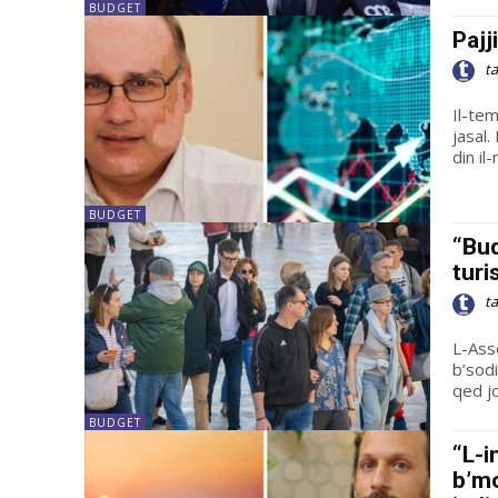
BUDGET
Pajj
t
Il-tem
jasal.
din il
BUDGET
“Bud
turi
t
L-Ass
b’sodi
qed jo
BUDGET
“L-i
b’mo