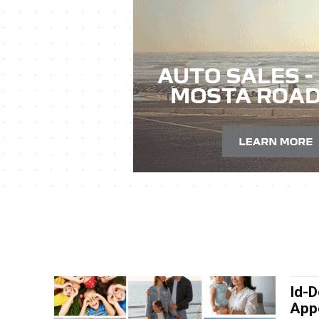
Id-D
Appo