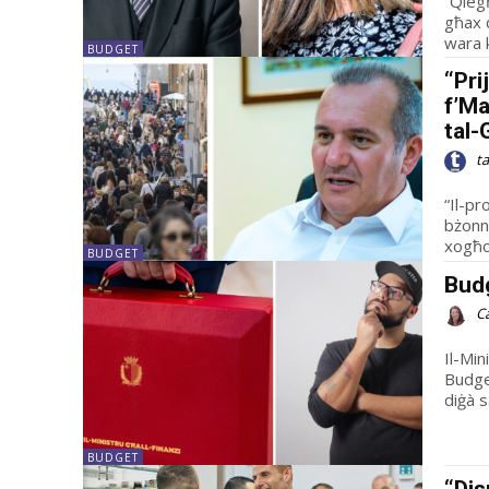
“Qieg
għax 
wara k
BUDGET
“Pri
f’Ma
tal
t
“Il-pr
bżonn 
xogħol
BUDGET
Bud
C
Il-Min
Budge
diġà s
BUDGET
“Dis