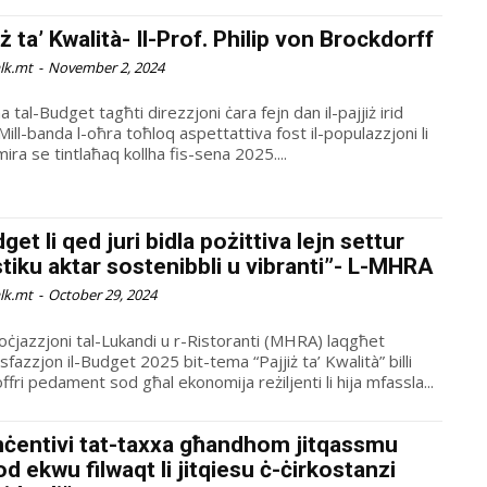
iż ta’ Kwalità- Il-Prof. Philip von Brockdorff
alk.mt
-
November 2, 2024
a tal-Budget tagħti direzzjoni ċara fejn dan il-pajjiż irid
 Mill-banda l-oħra toħloq aspettattiva fost il-populazzjoni li
-mira se tintlaħaq kollha fis-sena 2025....
get li qed juri bidla pożittiva lejn settur
stiku aktar sostenibbli u vibranti”- L-MHRA
alk.mt
-
October 29, 2024
oċjazzjoni tal-Lukandi u r-Ristoranti (MHRA) laqgħet
sfazzjon il-Budget 2025 bit-tema “Pajjiż ta’ Kwalità” billi
ffri pedament sod għal ekonomija reżiljenti li hija mfassla...
nċentivi tat-taxxa għandhom jitqassmu
d ekwu filwaqt li jitqiesu ċ-ċirkostanzi