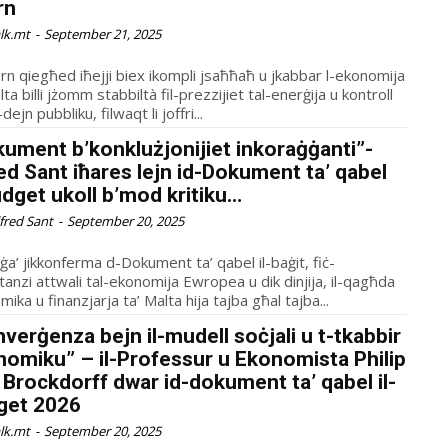
rn
alk.mt
-
September 21, 2025
rn qiegħed iħejji biex ikompli jsaħħaħ u jkabbar l-ekonomija
lta billi jżomm stabbiltà fil-prezzijiet tal-enerġija u kontroll
-dejn pubbliku, filwaqt li joffri...
ument b’konklużjonijiet inkoraġġanti”-
ed Sant iħares lejn id-Dokument ta’ qabel
udget ukoll b’mod kritiku…
lfred Sant
-
September 20, 2025
rġa’ jikkonferma d-Dokument ta’ qabel il-baġit, fiċ-
tanzi attwali tal-ekonomija Ewropea u dik dinjija, il-qagħda
ika u finanzjarja ta’ Malta hija tajba għal tajba...
verġenza bejn il-mudell soċjali u t-tkabbir
omiku” – il-Professur u Ekonomista Philip
Brockdorff dwar id-dokument ta’ qabel il-
get 2026
alk.mt
-
September 20, 2025