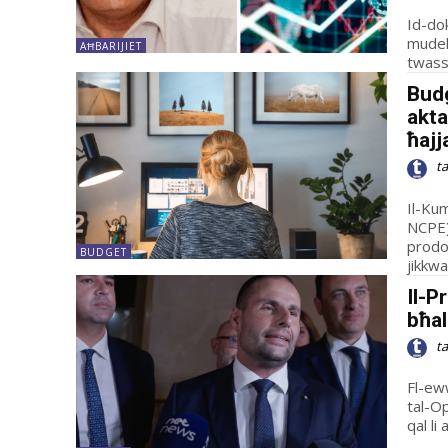
Id-dok
mudell
AĦBARIJIET
twass
Bud
akta
ħajj
t
Il-Ku
NCPE)
prodot
BUDGET
jikkwa
Il-P
bħal
t
Fl-eww
tal-O
qal li