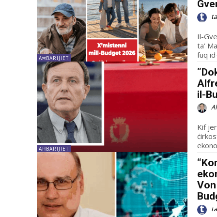
Gve
t
Il-Gve
ta’ Ma
fuq id
AĦBARIJIET
“Dok
Alfr
il-B
A
Kif je
ċirkos
ekonom
AĦBARIJIET
“Kon
ekon
Von 
Bud
t