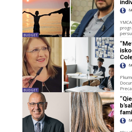
indi
t
YMCA M
progra
BUDGET
“Met
isko
Cole
t
F’kumm
Docum
Preca 
BUDGET
“Qi
b’sa
fami
t