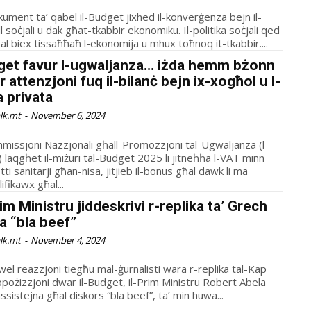
ument ta’ qabel il-Budget jixhed il-konverġenza bejn il-
 soċjali u dak għat-tkabbir ekonomiku. Il-politika soċjali qed
al biex tissaħħaħ l-ekonomija u mhux toħnoq it-tkabbir....
get favur l-ugwaljanza… iżda hemm bżonn
r attenzjoni fuq il-bilanċ bejn ix-xogħol u l-
a privata
alk.mt
-
November 6, 2024
mmissjoni Nazzjonali għall-Promozzjoni tal-Ugwaljanza (l-
 laqgħet il-miżuri tal-Budget 2025 li jitneħħa l-VAT minn
ti sanitarji għan-nisa, jitjieb il-bonus għal dawk li ma
lifikawx għal...
rim Ministru jiddeskrivi r-replika ta’ Grech
a “bla beef”
alk.mt
-
November 4, 2024
el reazzjoni tiegħu mal-ġurnalisti wara r-replika tal-Kap
ppożizzjoni dwar il-Budget, il-Prim Ministru Robert Abela
 assistejna għal diskors “bla beef”, ta’ min huwa...