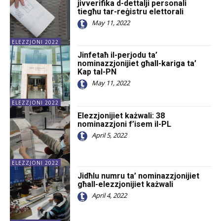
jivverifika d-dettalji personali
tiegħu tar-reġistru elettorali
May 11, 2022
ELEZZJONI 2022
Jinfetaħ il-perjodu ta’
nominazzjonijiet għall-kariga ta’
Kap tal-PN
May 11, 2022
ELEZZJONI 2022
Elezzjonijiet każwali: 38
nominazzjoni f’isem il-PL
April 5, 2022
ELEZZJONI 2022
Jidħlu numru ta’ nominazzjonijiet
għall-elezzjonijiet każwali
April 4, 2022