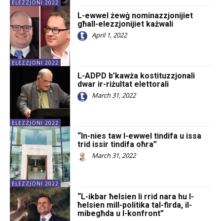
ELEZZJONI 2022
L-ewwel żewġ nominazzjonijiet
għall-elezzjonijiet każwali
April 1, 2022
ELEZZJONI 2022
L-ADPD b’kawża kostituzzjonali
dwar ir-riżultat elettorali
March 31, 2022
ELEZZJONI 2022
“In-nies taw l-ewwel tindifa u issa
trid issir tindifa oħra”
March 31, 2022
ELEZZJONI 2022
“L-ikbar ħelsien li rrid nara hu l-
ħelsien mill-politika tal-firda, il-
mibegħda u l-konfront”