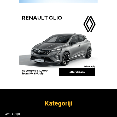
Kategoriji
AĦBARIJIET