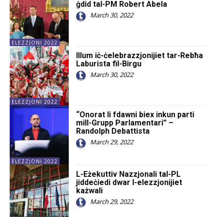
ġdid tal-PM Robert Abela
March 30, 2022
ELEZZJONI 2022
Illum iċ-ċelebrazzjonijiet tar-Rebħa
Laburista fil-Birgu
March 30, 2022
ELEZZJONI 2022
“Onorat li fdawni biex inkun parti
mill-Grupp Parlamentari” –
Randolph Debattista
March 29, 2022
ELEZZJONI 2022
L-Eżekuttiv Nazzjonali tal-PL
jiddeċiedi dwar l-elezzjonijiet
każwali
March 29, 2022