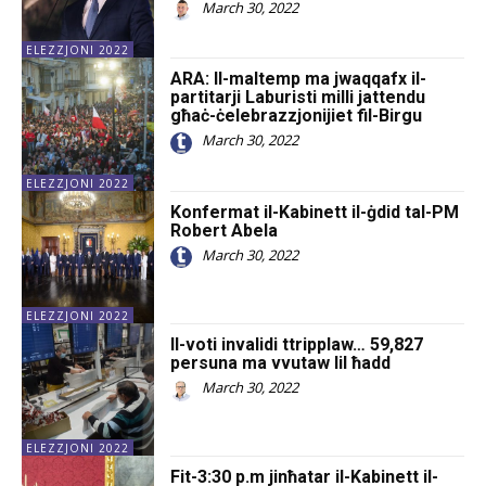
March 30, 2022
ELEZZJONI 2022
ARA: Il-maltemp ma jwaqqafx il-
partitarji Laburisti milli jattendu
għaċ-ċelebrazzjonijiet fil-Birgu
March 30, 2022
ELEZZJONI 2022
Konfermat il-Kabinett il-ġdid tal-PM
Robert Abela
March 30, 2022
ELEZZJONI 2022
Il-voti invalidi ttripplaw… 59,827
persuna ma vvutaw lil ħadd
March 30, 2022
ELEZZJONI 2022
Fit-3:30 p.m jinħatar il-Kabinett il-