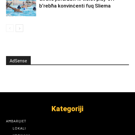
b’rebħa konvinċenti fuq Sliema
AdSense
Kategoriji
AĦBARIJIET
LOKALI