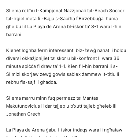
Sliema rebħu l-Kampjonat Nazzjonali tal-Beach Soccer
tal-Irġiel meta fil-Bajja s-Sabiħa f’Birżebbuġa, huma
għelbu lil La Playa de Arena bl-iskor ta’ 3-1 wara l-ħin
barrani.
Kienet logħba ferm interessanti biż-żewġ naħat li ħolqu
diversi okkażjonijiet ta’ skor u bil-konfront li wara 36
minuta spiċċa fi draw ta’ 1-1. Kien fil-ħin barrani li s-
Slimiżi skorjaw żewġ gowls sabiex żammew it-titlu li
rebħu fis-sajf li għadda.
Sliema marru minn fuq permezz ta’ Mantas
Makutunovicius li dar tajjeb u b’xutt tajjeb għeleb lil
Jonathan Grech.
La Playa de Arena ġabu l-iskor indaqs wara li ngħataw