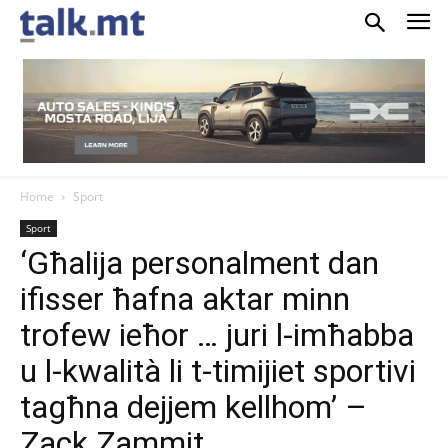
Home
Sport
Sport
‘Għalija personalment dan
ifisser ħafna aktar minn
trofew ieħor … juri l-imħabba
u l-kwalità li t-timijiet sportivi
tagħna dejjem kellhom’ –
Zack Zammit