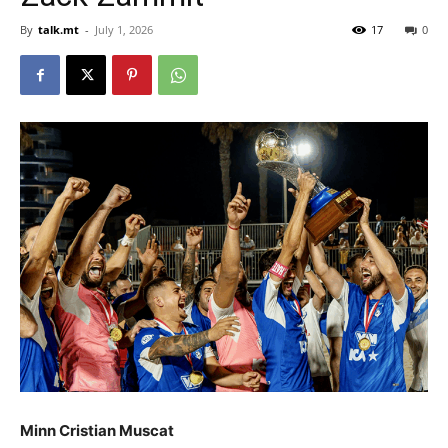
By
talk.mt
-
July 1, 2026
17
0
Minn Cristian Muscat