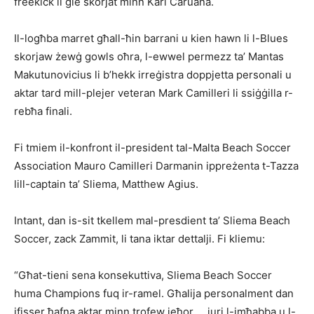
freekick li ġie skorjat minn Karl Caruana.
Il-logħba marret għall-ħin barrani u kien hawn li l-Blues
skorjaw żewġ gowls oħra, l-ewwel permezz ta’ Mantas
Makutunovicius li b’hekk irreġistra doppjetta personali u
aktar tard mill-plejer veteran Mark Camilleri li ssiġġilla r-
rebħa finali.
Fi tmiem il-konfront il-president tal-Malta Beach Soccer
Association Mauro Camilleri Darmanin ippreżenta t-Tazza
lill-captain ta’ Sliema, Matthew Agius.
Intant, dan is-sit tkellem mal-presdient ta’ Sliema Beach
Soccer, zack Zammit, li tana iktar dettalji. Fi kliemu:
“Għat-tieni sena konsekuttiva, Sliema Beach Soccer
huma Champions fuq ir-ramel. Għalija personalment dan
ifisser ħafna aktar minn trofew ieħor … juri l-imħabba u l-