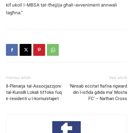
kif ukoll l-MBSA tat-tħejjija għall-avveniment annwali
tagħna.”
Previous article
Next article
Il-Plenarja tal-Assoċjazzjoni
‘Ninsab eċċitat ħafna rigward
tal-Kunsilli Lokali tiffoka fuq
din l-isfida ġdida ma’ Mosta
ir-residenti u l-komunitajiet
FC’ – Nathan Cross