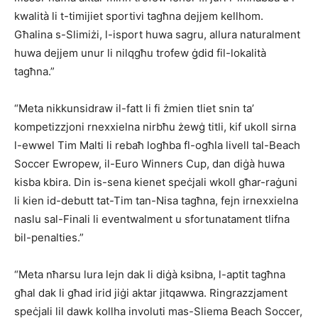
kwalità li t-timijiet sportivi tagħna dejjem kellhom.
Għalina s-Slimiżi, l-isport huwa sagru, allura naturalment
huwa dejjem unur li nilqgħu trofew ġdid fil-lokalità
tagħna.”
“Meta nikkunsidraw il-fatt li fi żmien tliet snin ta’
kompetizzjoni rnexxielna nirbħu żewġ titli, kif ukoll sirna
l-ewwel Tim Malti li rebaħ logħba fl-ogħla livell tal-Beach
Soccer Ewropew, il-Euro Winners Cup, dan diġà huwa
kisba kbira. Din is-sena kienet speċjali wkoll għar-raġuni
li kien id-debutt tat-Tim tan-Nisa tagħna, fejn irnexxielna
naslu sal-Finali li eventwalment u sfortunatament tlifna
bil-penalties.”
“Meta nħarsu lura lejn dak li diġà ksibna, l-aptit tagħna
għal dak li għad irid jiġi aktar jitqawwa. Ringrazzjament
speċjali lil dawk kollha involuti mas-Sliema Beach Soccer,