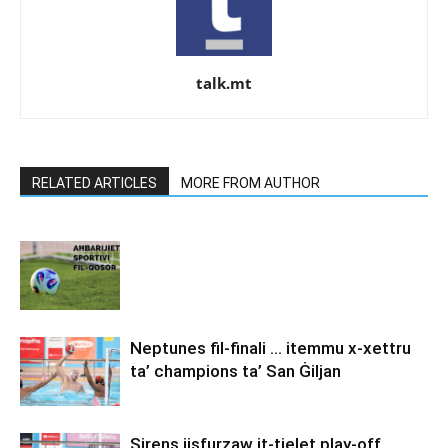
talk.mt
RELATED ARTICLES
MORE FROM AUTHOR
Neptunes fil-finali … itemmu x-xettru
ta’ champions ta’ San Ġiljan
Sirens jisfurzaw it-tielet play-off