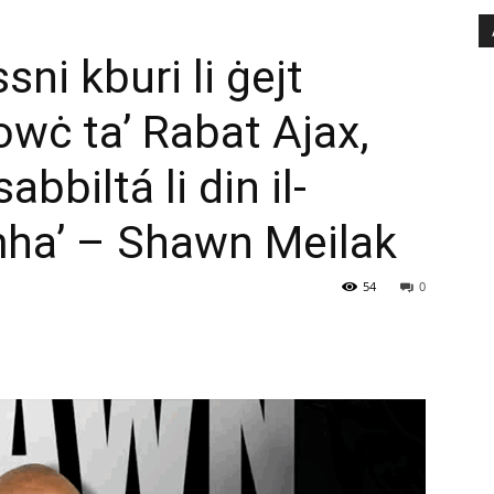
ni kburi li ġejt
owċ ta’ Rabat Ajax,
bbiltá li din il-
ħha’ – Shawn Meilak
54
0