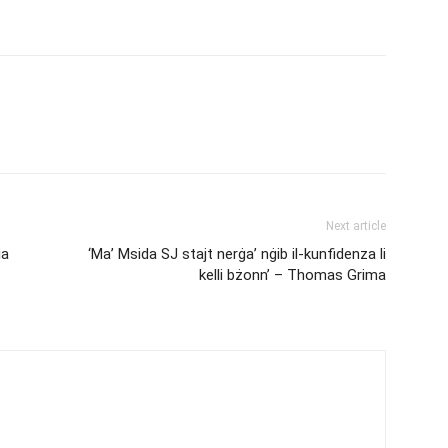
Next article
ia
‘Ma’ Msida SJ stajt nerġa’ nġib il-kunfidenza li
kelli bżonn’ – Thomas Grima