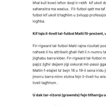
bħal kull kowċ ieħor doqt ir-rebħ kif ukoll d
saħansitra ma waslux. Fil-futbol qatt ma taf
futbol kif ukoll b’tagħlim u żvilupp professj
logħba.
Kif tqis il-livell tal-futbol Malti fil-preżent, 
Fir-rigward tal-futbol Malti rajna rizultati po
naħseb li hu attribwit għall-fatt li n-numru t
jilgħabu barra kiber. Fir-rigward tal-futbol m
pajjiz żgħir dejjem jiġi oskurat mil-passi ġga
Maltin f-etajiet ta’ bejn 16 u 19-il sena iri
jmorru barra minn xtutna fejn il-livell hu wis
livell tagħhom .
U dak tar-riżorsi (grawnds) fejn titħarrġu