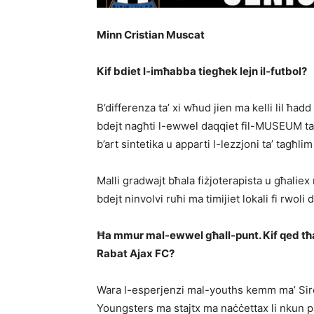
Minn Cristian Muscat
Kif bdiet l-imħabba tiegħek lejn il-futbol?
B’differenza ta’ xi wħud jien ma kelli lil ħadd fi
bdejt nagħti l-ewwel daqqiet fil-MUSEUM 
b’art sintetika u apparti l-lezzjoni ta’ tagħl
Malli gradwajt bħala fiżjoterapista u għalie
bdejt ninvolvi ruħi ma timijiet lokali fi rwoli
Ħa mmur mal-ewwel għall-punt. Kif qed tħa
Rabat Ajax FC?
Wara l-esperjenzi mal-youths kemm ma’ Sire
Youngsters ma stajtx ma naċċettax li nkun par