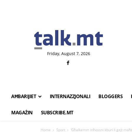
Friday, August 7, 2026
AĦBARIJIET
INTERNAZZJONALI
BLOGGERS
MAGAŻIN
SUBSCRIBE.MT
Home
Sport
‘Għalkemm inħossni kburi li ġejt maħtu