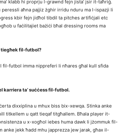
a’ klabb hi proprju l-grawnd fejn jista’ jsir it-taħriġ.
 peressli aħna pajjiz żghir irridu nduru ma l-ispazji li
s kbir fejn jidħol tibdil ta pitches artifiċjali etc
għob u faċilitajiet bażiċi bħal dressing rooms ma
 tiegħek fil-futbol?
l fil-futbol imma nippreferi li nħares għal kull sfida
 karriera ta’ suċċess fil-futbol.
b’ċerta dixxiplina u mhux biss bix-xewqa. Stinka anke
 titkellem u qatt tieqaf titgħallem. Bħala player it-
, konsistenza u x-xogħol iebes huma dawk li jżommuk fil-
m anke jekk ħadd mhu japprezza jew jarak, għax il-