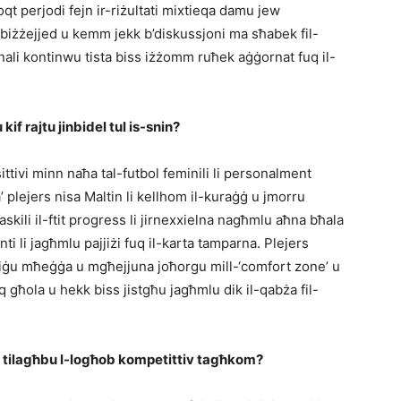
oqt perjodi fejn ir-riżultati mixtieqa damu jew
 biżżejjed u kemm jekk b’diskussjoni ma sħabek fil-
onali kontinwu tista biss iżżomm ruħek aġġornat fuq il-
u kif rajtu jinbidel tul is-snin?
sittivi minn naħa tal-futbol feminili li personalment
a’ plejers nisa Maltin li kellhom il-kuraġġ u jmorru
askili il-ftit progress li jirnexxielna nagħmlu aħna bħala
nti li jagħmlu pajjiżi fuq il-karta tamparna. Plejers
du jiġu mħeġġa u mgħejjuna joħorgu mill-‘comfort zone’ u
q għola u hekk biss jistgħu jagħmlu dik il-qabża fil-
 u tilagħbu l-logħob kompetittiv tagħkom?