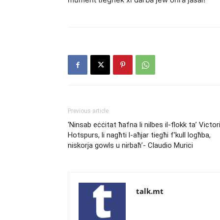
Previous article
‘Ninsab eċċitat ħafna li nilbes il-flokk ta’ Victor
Hotspurs, li nagħti l-aħjar tiegħi f’kull logħba,
niskorja gowls u nirbaħ’- Claudio Murici
talk.mt