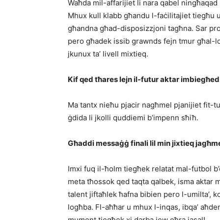
Waħda mil-affarijiet li nara qabel ningħaqad m
Mhux kull klabb għandu l-faċilitajiet tiegħu u
għandna għad-disposizzjoni tagħna. Sar progres
pero għadek issib grawnds fejn tmur għal-lo
jkunux ta’ livell mixtieq.
Kif qed tħares lejn il-futur aktar imbiegħed
Ma tantx nieħu pjacir nagħmel pjanijiet fit-tu
ġdida li jkolli quddiemi b’impenn sħiħ.
Għaddi messaġġ finali lil min jixtieq jagħmel
Imxi fuq il-ħolm tiegħek relatat mal-futbol 
meta tħossok qed taqta qalbek, isma aktar mill
talent jiftaħlek ħafna bibien pero l-umilta’
logħba. Fl-aħħar u mhux l-inqas, ibqa’ aħde
mument tiegħek xi darba jew oħra jasal!