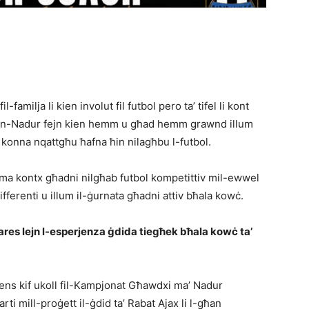
l-familja li kien involut fil futbol pero ta’ tifel li kont
tan-Nadur fejn kien hemm u għad hemm grawnd illum
im konna nqattgħu ħafna ħin nilagħbu l-futbol.
x ma kontx għadni nilgħab futbol kompetittiv mil-ewwel
 differenti u illum il-ġurnata għadni attiv bħala kowċ.
res lejn l-esperjenza ġdida tiegħek bħala kowċ ta’
ns kif ukoll fil-Kampjonat Għawdxi ma’ Nadur
ti mill-proġett il-ġdid ta’ Rabat Ajax li l-għan