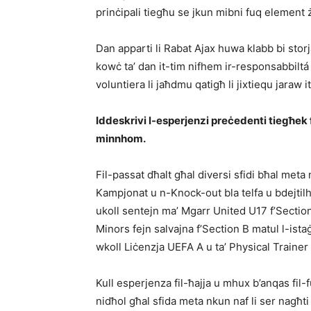
prinċipali tiegħu se jkun mibni fuq element 
Dan apparti li Rabat Ajax huwa klabb bi stor
kowċ ta’ dan it-tim nifhem ir-responsabbiltá l
voluntiera li jaħdmu qatigħ li jixtiequ jaraw it
Iddeskrivi l-esperjenzi preċedenti tiegħek
minnhom.
Fil-passat dħalt għal diversi sfidi bħal meta 
Kampjonat u n-Knock-out bla telfa u bdejtilh
ukoll sentejn ma’ Mgarr United U17 f’Section
Minors fejn salvajna f’Section B matul l-istaġ
wkoll Liċenzja UEFA A u ta’ Physical Trainer
Kull esperjenza fil-ħajja u mhux b’anqas fil
nidħol għal sfida meta nkun naf li ser nagħt