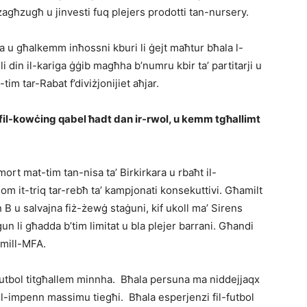
żagħzugħ u jinvesti fuq plejers prodotti tan-nursery.
ja u għalkemm inħossni kburi li ġejt maħtur bħala l-
i din il-kariga ġġib magħha b’numru kbir ta’ partitarji u
-tim tar-Rabat f’diviżjonijiet aħjar.
 fil-kowċing qabel ħadt dan ir-rwol, u kemm tgħallimt
mort mat-tim tan-nisa ta’ Birkirkara u rbaħt il-
om it-triq tar-rebħ ta’ kampjonati konsekuttivi. Għamilt
 B u salvajna fiż-żewġ staġuni, kif ukoll ma’ Sirens
un li għadda b’tim limitat u bla plejer barrani. Għandi
 mill-MFA.
-futbol titgħallem minnha. Bħala persuna ma niddejjaqx
i l-impenn massimu tiegħi. Bħala esperjenzi fil-futbol