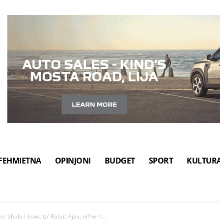
FEHMIETNA
OPINJONI
BUDGET
SPORT
KULTUR
r bħala l-kowċ ta’ Rabat Ajax, nifhem...