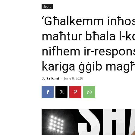
Sport
‘Għalkemm inħoss
maħtur bħala l-k
nifhem ir-responsa
kariga ġġib mag
By
talk.mt
-
June 8, 2026