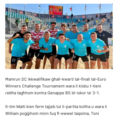
Ħamrun SC ikkwalifikaw għall-kwarti tal-finali tal-Euro
Winners Challenge Tournament wara li kisbu t-tieni
rebħa tagħhom kontra Genappe BS bl-iskor ta’ 3-1.
It-tim Malti kien ferm tajjeb tul il-partita kollha u wara li
William poġġihom minn fuq fl-ewwel taqsima, Toni