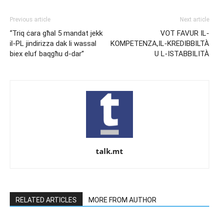
Previous article
Next article
“Triq ċara għal 5 mandat jekk
VOT FAVUR IL-
il-PL jindirizza dak li wassal
KOMPETENZA,IL-KREDIBBILTÀ
biex eluf baqgħu d-dar”
U L-ISTABBILITÀ
talk.mt
RELATED ARTICLES
MORE FROM AUTHOR