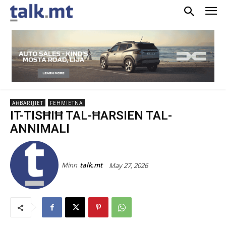
AĦBARIJIET
FEHMIETNA
IT-TISĦIĦ TAL-ĦARSIEN TAL-
ANNIMALI
Minn
talk.mt
May 27, 2026