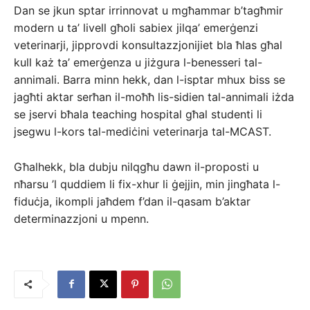
Dan se jkun sptar irrinnovat u mgħammar b’tagħmir
modern u ta’ livell għoli sabiex jilqa’ emerġenzi
veterinarji, jipprovdi konsultazzjonijiet bla ħlas għal
kull każ ta’ emerġenza u jiżgura l-benesseri tal-
annimali. Barra minn hekk, dan l-isptar mhux biss se
jagħti aktar serħan il-moħħ lis-sidien tal-annimali iżda
se jservi bħala teaching hospital għal studenti li
jsegwu l-kors tal-mediċini veterinarja tal-MCAST.
Għalhekk, bla dubju nilqgħu dawn il-proposti u
nħarsu ’l quddiem li fix-xhur li ġejjin, min jingħata l-
fiduċja, ikompli jaħdem f’dan il-qasam b’aktar
determinazzjoni u mpenn.