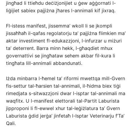
jingħad li ttieħdu deċiżjonijiet u ġew aġġornati l-
liġijiet sabiex pajjiżna jħares l-annimali kif jixraq.
Fl-istess manifest, jissemma’ wkoll li se jkompli
jissaħħaħ il-qafas regolatorju ta’ pajjiżna flimkien ma’
aktar investiment fl-edukazzjoni, l-infurzar u miżuri
ta’ deterrent. Barra minn hekk, l-għaqdiet mhux
governattivi se jingħataw sehem akbar fil-kura li
tingħata lill-annimali abbandunati.
Iżda minbarra l-ħemel ta’ riformi mwettqa mill-Gvern
fis-settur tal-ħarsien tal-annimali, il-ħidma biex tiġi
rimedjata s-sitwazzjoni dwar l-isptar tal-annimali ma
waqfitx. U l-manifest elettorali tal-Partit Laburista
jipproponi li fl-ewwel xhur tal-leġiżlatura ta’ Gvern
Laburista ġdid jerġa’ jinfetaħ l-Isptar Veterinarju f’Ta’
Qali.