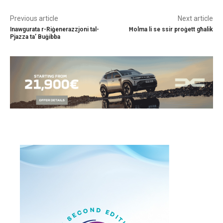
Previous article
Next article
Inawgurata r-Riġenerazzjoni tal-
Ħolma li se ssir proġett għalik
Pjazza ta’ Buġibba