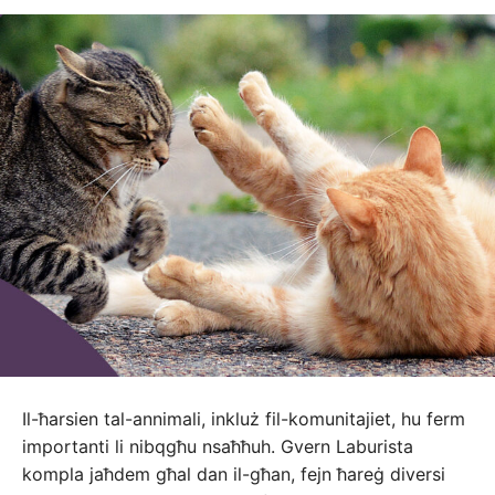
Il-ħarsien tal-annimali, inkluż fil-komunitajiet, hu ferm
importanti li nibqgħu nsaħħuh. Gvern Laburista
kompla jaħdem għal dan il-għan, fejn ħareġ diversi