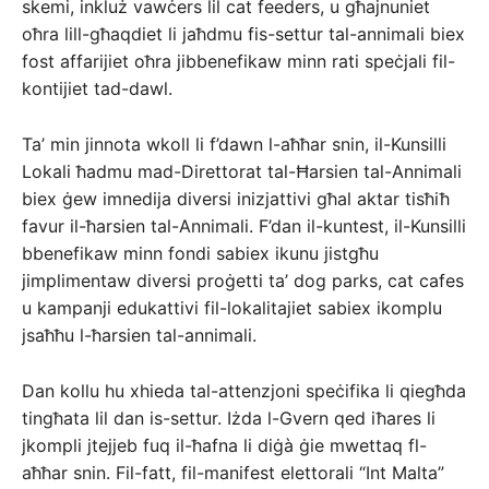
skemi, inkluż vawċers lil cat feeders, u għajnuniet
oħra lill-għaqdiet li jaħdmu fis-settur tal-annimali biex
fost affarijiet oħra jibbenefikaw minn rati speċjali fil-
kontijiet tad-dawl.
Ta’ min jinnota wkoll li f’dawn l-aħħar snin, il-Kunsilli
Lokali ħadmu mad-Direttorat tal-Ħarsien tal-Annimali
biex ġew imnedija diversi inizjattivi għal aktar tisħiħ
favur il-ħarsien tal-Annimali. F’dan il-kuntest, il-Kunsilli
bbenefikaw minn fondi sabiex ikunu jistgħu
jimplimentaw diversi proġetti ta’ dog parks, cat cafes
u kampanji edukattivi fil-lokalitajiet sabiex ikomplu
jsaħħu l-ħarsien tal-annimali.
Dan kollu hu xhieda tal-attenzjoni speċifika li qiegħda
tingħata lil dan is-settur. Iżda l-Gvern qed iħares li
jkompli jtejjeb fuq il-ħafna li diġà ġie mwettaq fl-
aħħar snin. Fil-fatt, fil-manifest elettorali “Int Malta”