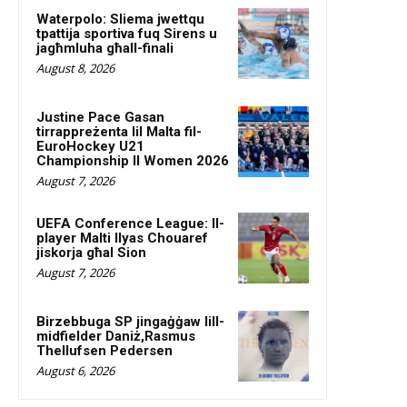
Waterpolo: Sliema jwettqu
tpattija sportiva fuq Sirens u
jagħmluha għall-finali
August 8, 2026
Justine Pace Gasan
tirrappreżenta lil Malta fil-
EuroHockey U21
Championship II Women 2026
August 7, 2026
UEFA Conference League: Il-
player Malti Ilyas Chouaref
jiskorja għal Sion
August 7, 2026
Birzebbuga SP jingaġġaw lill-
midfielder Daniż,Rasmus
Thellufsen Pedersen
August 6, 2026