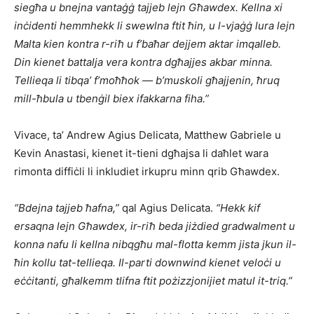
siegħa u bnejna vantaġġ tajjeb lejn Għawdex. Kellna xi
inċidenti hemmhekk li swewlna ftit ħin, u l-vjaġġ lura lejn
Malta kien kontra r-riħ u f’baħar dejjem aktar imqalleb.
Din kienet battalja vera kontra dgħajjes akbar minna.
Tellieqa li tibqa’ f’moħħok — b’muskoli għajjenin, ħruq
mill-ħbula u tbenġil biex ifakkarna fiha.”
Vivace, ta’ Andrew Agius Delicata, Matthew Gabriele u
Kevin Anastasi, kienet it-tieni dgħajsa li daħlet wara
rimonta diffiċli li inkludiet irkupru minn qrib Għawdex.
“Bdejna tajjeb ħafna,”
qal Agius Delicata.
“Hekk kif
ersaqna lejn Għawdex, ir-riħ beda jiżdied gradwalment u
konna nafu li kellna nibqgħu mal-flotta kemm jista jkun il-
ħin kollu tat-tellieqa. Il-parti downwind kienet veloċi u
eċċitanti, għalkemm tlifna ftit pożizzjonijiet matul it-triq.”