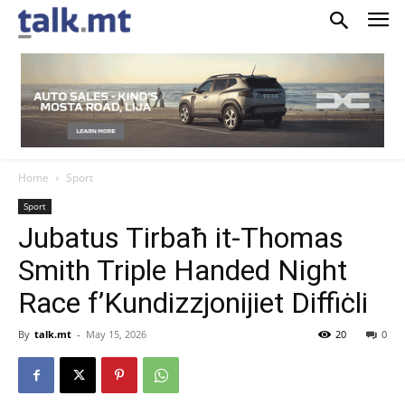
Home
Sport
Sport
Jubatus Tirbaħ it-Thomas
Smith Triple Handed Night
Race f’Kundizzjonijiet Diffiċli
By
talk.mt
-
May 15, 2026
20
0