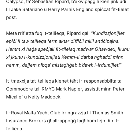
Calypso, ta’ Sebastian Ripard, b’ekwipaġġ li kien jinkludi
lil Jake Satariano u Harry Parnis England spiċċat fit-tielet
post.
Meta rrifletta fuq it-tellieqa, Ripard qal:
“Kundizzjonijiet
epiċi li taw tellieqa ferm aktar diffiċli milli antiċipajna.
Hemm xi ħaġa speċjali fit-tlielaq madwar Għawdex, ikunu
xi jkunu l-kundizzjonijiet! Kemm-il darba ngħaddi minn
hemm, dejjem nibqa’ mistagħġeb b’dawk l-irdumijiet!”
It-tmexxija tat-tellieqa kienet taħt ir-responsabbiltà tal-
Commodore tal-RMYC Mark Napier, assistit minn Peter
Micallef u Neity Maddock.
Ir-Royal Malta Yacht Club Irringrazzja lil Thomas Smith
Insurance Brokers għall-appoġġ tagħhom lejn din it-
tellieqa.