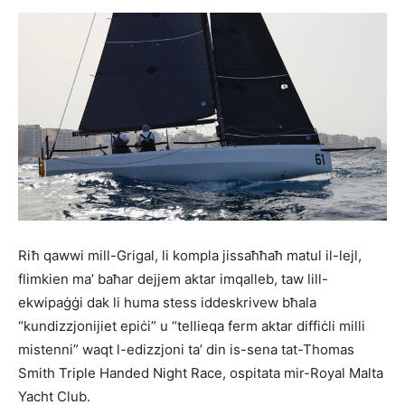
Riħ qawwi mill-Grigal, li kompla jissaħħaħ matul il-lejl,
flimkien ma’ baħar dejjem aktar imqalleb, taw lill-
ekwipaġġi dak li huma stess iddeskrivew bħala
“kundizzjonijiet epiċi” u “tellieqa ferm aktar diffiċli milli
mistenni” waqt l-edizzjoni ta’ din is-sena tat-Thomas
Smith Triple Handed Night Race, ospitata mir-Royal Malta
Yacht Club.