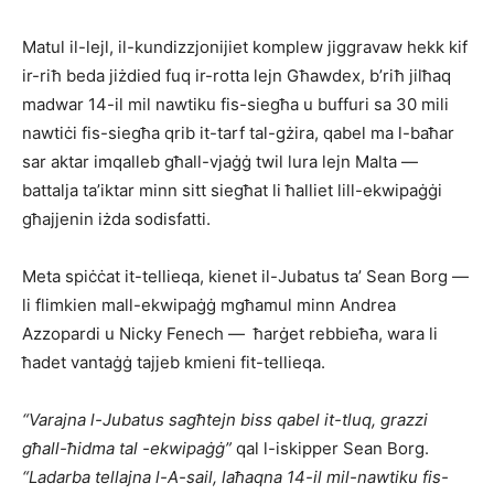
Matul il-lejl, il-kundizzjonijiet komplew jiggravaw hekk kif
ir-riħ beda jiżdied fuq ir-rotta lejn Għawdex, b’riħ jilħaq
madwar 14-il mil nawtiku fis-siegħa u buffuri sa 30 mili
nawtiċi fis-siegħa qrib it-tarf tal-gżira, qabel ma l-baħar
sar aktar imqalleb għall-vjaġġ twil lura lejn Malta —
battalja ta’iktar minn sitt siegħat li ħalliet lill-ekwipaġġi
għajjenin iżda sodisfatti.
Meta spiċċat it-tellieqa, kienet il-Jubatus ta’ Sean Borg —
li flimkien mall-ekwipaġġ mgħamul minn Andrea
Azzopardi u Nicky Fenech — ħarġet rebbieħa, wara li
ħadet vantaġġ tajjeb kmieni fit-tellieqa.
“Varajna l-Jubatus sagħtejn biss qabel it-tluq, grazzi
għall-ħidma tal -ekwipaġġ”
qal l-iskipper Sean Borg.
“Ladarba tellajna l-A-sail, laħaqna 14-il mil-nawtiku fis-