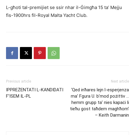
L-għoti tal-premijiet se ssir nhar il-Ġimgħa 15 ta’ Mejju
fis-1900hrs fil-Royal Malta Yacht Club.
Previous article
Next article
IPPREŻENTATI L-KANDIDATI
‘Qed inħares lejn l-esperjenza
F’ISEM IL-PL
ma’ Fgura U. b’mod pożittiv …
hemm grupp ta’ nies kapaċi li
tieħu gost taħdem maghħom’
– Keith Darmanin