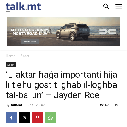
Home
Sport
Sport
‘L-aktar ħaġa importanti hija
li tieħu gost tilgħab il-logħba
tal-ballun’ – Jayden Roe
By
talk.mt
-
June 12, 2026
62
0