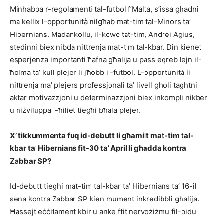
Minħabba r-regolamenti tal-futbol f’Malta, s’issa għadni
ma kellix l-opportunità nilgħab mat-tim tal-Minors ta’
Hibernians. Madankollu, il-kowċ tat-tim, Andrei Agius,
stedinni biex nibda nittrenja mat-tim tal-kbar. Din kienet
esperjenza importanti ħafna għalija u pass eqreb lejn il-
ħolma ta’ kull plejer li jħobb il-futbol. L-opportunità li
nittrenja ma’ plejers professjonali ta’ livell għoli taghtni
aktar motivazzjoni u determinazzjoni biex inkompli nikber
u niżviluppa l-ħiliet tiegħi bħala plejer.
X’
tikkummenta fuq id-debutt li għamilt mat-tim tal-
kbar ta’ Hibernians fit-30 ta’ April li għadda kontra
Zabbar SP?
Id-debutt tiegħi mat-tim tal-kbar ta’ Hibernians ta’ 16-il
sena kontra Zabbar SP kien mument inkredibbli għalija.
Ħassejt eċċitament kbir u anke ftit nervożiżmu fil-bidu