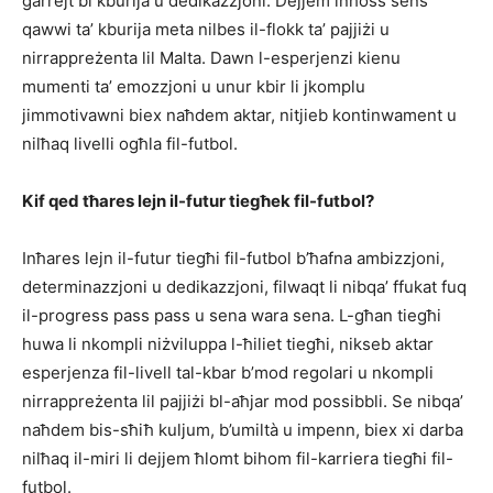
ġarrejt bi kburija u dedikazzjoni. Dejjem inħoss sens
qawwi ta’ kburija meta nilbes il-flokk ta’ pajjiżi u
nirrappreżenta lil Malta. Dawn l-esperjenzi kienu
mumenti ta’ emozzjoni u unur kbir li jkomplu
jimmotivawni biex naħdem aktar, nitjieb kontinwament u
nilħaq livelli ogħla fil-futbol.
Kif qed tħares lejn il-futur tiegħek fil-futbol?
Inħares lejn il-futur tiegħi fil-futbol b’ħafna ambizzjoni,
determinazzjoni u dedikazzjoni, filwaqt li nibqa’ ffukat fuq
il-progress pass pass u sena wara sena. L-għan tiegħi
huwa li nkompli niżviluppa l-ħiliet tiegħi, nikseb aktar
esperjenza fil-livell tal-kbar b’mod regolari u nkompli
nirrappreżenta lil pajjiżi bl-aħjar mod possibbli. Se nibqa’
naħdem bis-sħiħ kuljum, b’umiltà u impenn, biex xi darba
nilħaq il-miri li dejjem ħlomt bihom fil-karriera tiegħi fil-
futbol.