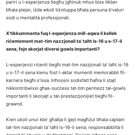
pariri u l-esperjenza tiegħu jgħinuk mhux biss tikber
bħala plejer, iżda wkoll tiżviluppa bħala persuna b’valuri
sodi u mentalità professjonali.
X’tikkummenta fuq l-esperjenza mill-aqwa li kellek
riċentement mat-tim nazzjonali ta’ taħt is-16 u s-17-il
sena, fejn skorjat diversi gowls importanti?
L-esperjenzi riċenti tiegħi mat-tim nazzjonali ta’ taħt is-16
u s-17-il sena kienu fost l-aktar mumenti memorabbli fil-
karriera tiegħi s’issa. Inħossni sodisfatt ħafna li stajt
nikkontribwixxi għas-suċċess tat-tim permezz tal-gowls
importanti li skorjajt u tal-prestazzjonijiet tiegħi fil-
grawnd.
Kien ukoll unur kbir għalija li ġejt magħżul bħala captain
tat-tim nazzjonali ta’ taħt is-16-il sena, responsabbiltà li