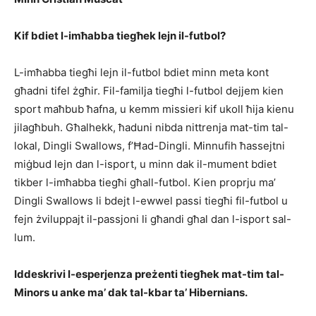
Kif bdiet l-imħabba tiegħek lejn il-futbol?
L-imħabba tiegħi lejn il-futbol bdiet minn meta kont
għadni tifel żgħir. Fil-familja tiegħi l-futbol dejjem kien
sport maħbub ħafna, u kemm missieri kif ukoll ħija kienu
jilagħbuh. Għalhekk, ħaduni nibda nittrenja mat-tim tal-
lokal, Dingli Swallows, f’Ħad-Dingli. Minnufih ħassejtni
miġbud lejn dan l-isport, u minn dak il-mument bdiet
tikber l-imħabba tiegħi għall-futbol. Kien proprju ma’
Dingli Swallows li bdejt l-ewwel passi tiegħi fil-futbol u
fejn żviluppajt il-passjoni li għandi għal dan l-isport sal-
lum.
Iddeskrivi l-esperjenza preżenti tiegħek mat-tim tal-
Minors u anke ma’ dak tal-kbar ta’ Hibernians.