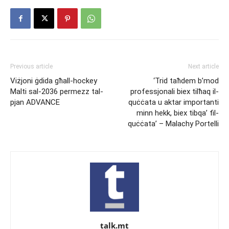
Previous article
Next article
Viżjoni ġdida għall-hockey
‘Trid taħdem b’mod
Malti sal-2036 permezz tal-
professjonali biex tilħaq il-
pjan ADVANCE
quċċata u aktar importanti
minn hekk, biex tibqa’ fil-
quċċata’ – Malachy Portelli
talk.mt