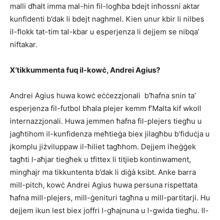
malli dħalt imma mal-hin fil-logħba bdejt inħossni aktar
kunfidenti b’dak li bdejt naghmel. Kien unur kbir li nilbes
il-flokk tat-tim tal-kbar u esperjenza li dejjem se nibqa’
niftakar.
X’tikkummenta fuq il-kowċ, Andrei Agius?
Andrei Agius huwa kowċ eċċezzjonali b’ħafna snin ta’
esperjenza fil-futbol bħala plejer kemm f’Malta kif wkoll
internazzjonali. Huwa jemmen ħafna fil-plejers tiegħu u
jagħtihom il-kunfidenza meħtieġa biex jilagħbu b’fiduċja u
jkomplu jiżviluppaw il-ħiliet tagħhom. Dejjem iħeġġek
tagħti l-aħjar tiegħek u tfittex li titjieb kontinwament,
mingħajr ma tikkuntenta b’dak li diġà ksibt. Anke barra
mill-pitch, kowċ Andrei Agius huwa persuna rispettata
ħafna mill-plejers, mill-ġenituri tagħna u mill-partitarji. Hu
dejjem ikun lest biex joffri l-għajnuna u l-gwida tiegħu. Il-