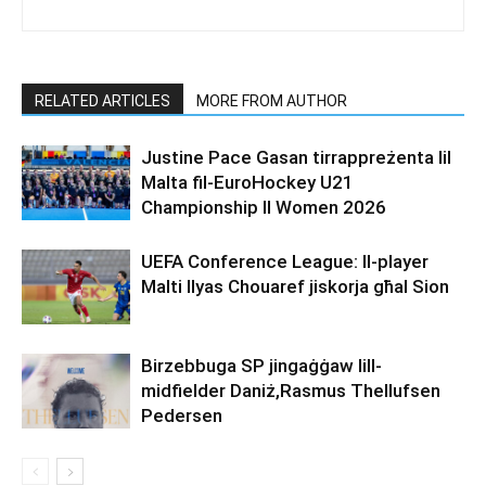
RELATED ARTICLES
MORE FROM AUTHOR
Justine Pace Gasan tirrappreżenta lil
Malta fil-EuroHockey U21
Championship II Women 2026
UEFA Conference League: Il-player
Malti Ilyas Chouaref jiskorja għal Sion
Birzebbuga SP jingaġġaw lill-
midfielder Daniż,Rasmus Thellufsen
Pedersen