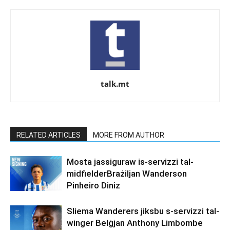
talk.mt
RELATED ARTICLES
MORE FROM AUTHOR
Mosta jassiguraw is-servizzi tal-
midfielderBrażiljan Wanderson
Pinheiro Diniz
Sliema Wanderers jiksbu s-servizzi tal-
winger Belġjan Anthony Limbombe