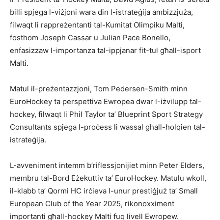
billi spjega l-viżjoni wara din l-istrateġija ambizzjuża,
filwaqt li rappreżentanti tal-Kumitat Olimpiku Malti,
fosthom Joseph Cassar u Julian Pace Bonello,
enfasizzaw l-importanza tal-ippjanar fit-tul għall-isport
Malti.
Matul il-preżentazzjoni, Tom Pedersen-Smith minn
EuroHockey ta perspettiva Ewropea dwar l-iżvilupp tal-
hockey, filwaqt li Phil Taylor ta’ Blueprint Sport Strategy
Consultants spjega l-proċess li wassal għall-ħolqien tal-
istrateġija.
L-avveniment intemm b’riflessjonijiet minn Peter Elders,
membru tal-Bord Eżekuttiv ta’ EuroHockey. Matulu wkoll,
il-klabb ta’ Qormi HC irċieva l-unur prestiġjuż ta’ Small
European Club of the Year 2025, rikonoxximent
importanti għall-hockey Malti fuq livell Ewropew.