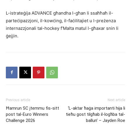
L-istrateġija ADVANCE għandha l-għan li ssaħħaħ il-
parteċipazzjoni, il-kowċing, il-faċilitajiet u l-preżenza
internazzjonali tal-hockey f’Malta matul l-għaxar snin li
ġejjin.
Previous article
Next article
Ħamrun SC jtemmu fis-sitt
‘L-aktar ħaġa importanti hija li
post tal-Euro Winners
tieħu gost tilgħab il-logħba tal-
Challenge 2026
ballun’ – Jayden Roe