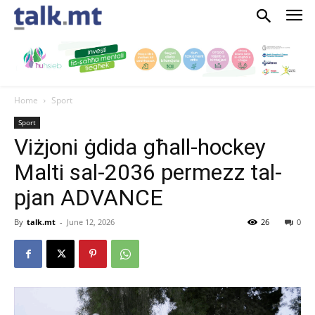
Home
Sport
Sport
Viżjoni ġdida għall-hockey
Malti sal-2036 permezz tal-
pjan ADVANCE
By
talk.mt
-
June 12, 2026
26
0