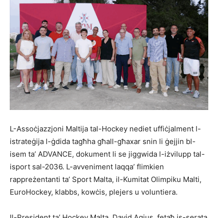
L-Assoċjazzjoni Maltija tal-Hockey nediet uffiċjalment l-
istrateġija l-ġdida tagħha għall-għaxar snin li ġejjin bl-
isem ta’ ADVANCE, dokument li se jiggwida l-iżvilupp tal-
isport sal-2036. L-avveniment laqqa’ flimkien
rappreżentanti ta’ Sport Malta, il-Kumitat Olimpiku Malti,
EuroHockey, klabbs, kowċis, plejers u voluntiera.
Il-President ta’ Hockey Malta, David Agius, fetaħ is-serata