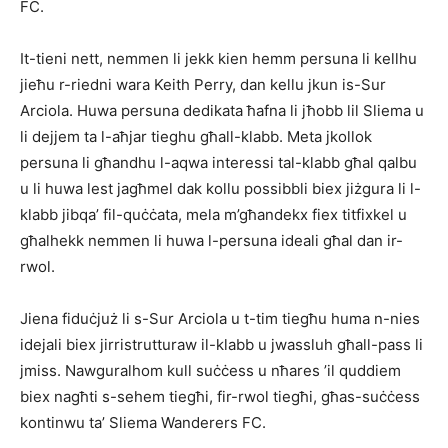
FC.
It-tieni nett, nemmen li jekk kien hemm persuna li kellhu
jieħu r-riedni wara Keith Perry, dan kellu jkun is-Sur
Arciola. Huwa persuna dedikata ħafna li jħobb lil Sliema u
li dejjem ta l-aħjar tieghu għall-klabb. Meta jkollok
persuna li għandhu l-aqwa interessi tal-klabb għal qalbu
u li huwa lest jagħmel dak kollu possibbli biex jiżgura li l-
klabb jibqa’ fil-quċċata, mela m’għandekx fiex titfixkel u
għalhekk nemmen li huwa l-persuna ideali għal dan ir-
rwol.
Jiena fiduċjuż li s-Sur Arciola u t-tim tiegħu huma n-nies
idejali biex jirristrutturaw il-klabb u jwassluh għall-pass li
jmiss. Nawguralhom kull suċċess u nħares ’il quddiem
biex nagħti s-sehem tiegħi, fir-rwol tiegħi, għas-suċċess
kontinwu ta’ Sliema Wanderers FC.