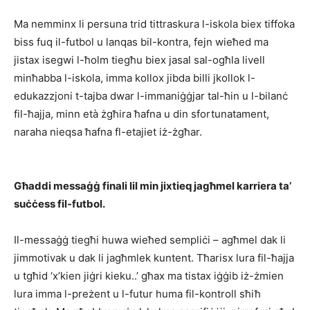
Ma nemminx li persuna trid tittraskura l-iskola biex tiffoka
biss fuq il-futbol u lanqas bil-kontra, fejn wieħed ma
jistax isegwi l-ħolm tiegħu biex jasal sal-ogħla livell
minħabba l-iskola, imma kollox jibda billi jkollok l-
edukazzjoni t-tajba dwar l-immaniġġjar tal-ħin u l-bilanċ
fil-ħajja, minn età żgħira ħafna u din sfortunatament,
naraha nieqsa ħafna fl-etajiet iż-żgħar.
Għaddi messaġġ finali lil min jixtieq jagħmel karriera ta’
suċċess fil-futbol.
Il-messaġġ tiegħi huwa wieħed sempliċi – agħmel dak li
jimmotivak u dak li jagħmlek kuntent. Tħarisx lura fil-ħajja
u tgħid ‘x’kien jiġri kieku..’ għax ma tistax iġġib iż-żmien
lura imma l-preżent u l-futur huma fil-kontroll sħiħ