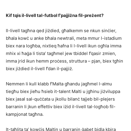
Kif tqis il-livell tal-futbol f’pajjiżna fil-preżent?
Il-livell tagħna qed jiżdied, għalkemm se nkun sinċier,
bħala kowċ u anke bħala newtrali, meta mmur l-istadium
biex nara logħba, nixtieq ħafna li l-livell ikun ogħla imma
mhix xi ħaġa li tista’ tagħmel jew tbiddel f’qasir zmien,
imma jrid ikun hemm proċess, struttura – pjan, biex tgħin
biex jiżdied il-livell f’dan il-pajjiż.
Nemmen li kull klabb f’Malta għandu jagħmel l-almu
tiegħu biex jieħu ħsieb it-talent Malti u jgħinu jiżviluppa
biex jasal sal-quċċata u jkollu bilanċ tajjeb bil-plejers
barranin li jkun effettiv biex iżid il-livell tal-logħob fil-
kampjonat tagħna.
It-taħlita ta’ kowċis Maltin u barranin ġabet bidla kbira