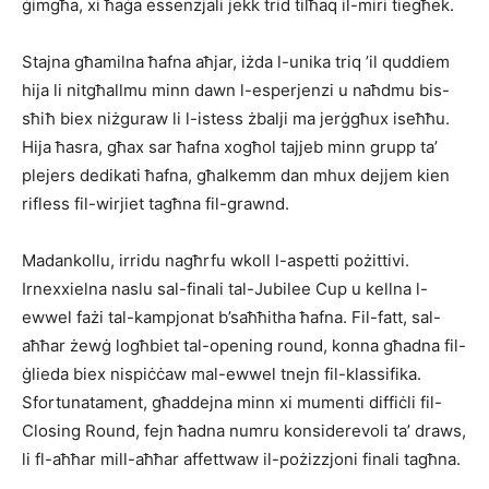
ġimgħa, xi ħaġa essenzjali jekk trid tilħaq il-miri tiegħek.
Stajna għamilna ħafna aħjar, iżda l-unika triq ’il quddiem
hija li nitgħallmu minn dawn l-esperjenzi u naħdmu bis-
sħiħ biex niżguraw li l-istess żbalji ma jerġgħux iseħħu.
Hija ħasra, għax sar ħafna xogħol tajjeb minn grupp ta’
plejers dedikati ħafna, għalkemm dan mhux dejjem kien
rifless fil-wirjiet tagħna fil-grawnd.
Madankollu, irridu nagħrfu wkoll l-aspetti pożittivi.
Irnexxielna naslu sal-finali tal-Jubilee Cup u kellna l-
ewwel fażi tal-kampjonat b’saħħitha ħafna. Fil-fatt, sal-
aħħar żewġ logħbiet tal-opening round, konna għadna fil-
ġlieda biex nispiċċaw mal-ewwel tnejn fil-klassifika.
Sfortunatament, għaddejna minn xi mumenti diffiċli fil-
Closing Round, fejn ħadna numru konsiderevoli ta’ draws,
li fl-aħħar mill-aħħar affettwaw il-pożizzjoni finali tagħna.