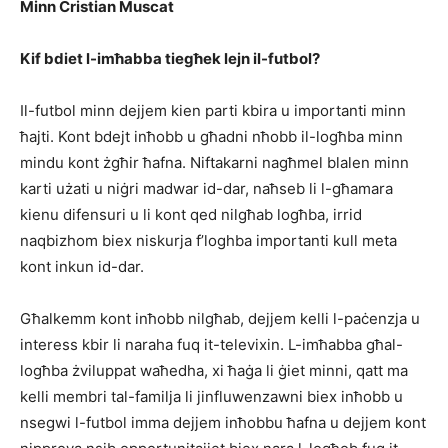
Minn Cristian Muscat
Kif bdiet l-imħabba tiegħek lejn il-futbol?
Il-futbol minn dejjem kien parti kbira u importanti minn
ħajti. Kont bdejt inħobb u għadni nħobb il-logħba minn
mindu kont żgħir ħafna. Niftakarni nagħmel blalen minn
karti użati u niġri madwar id-dar, naħseb li l-għamara
kienu difensuri u li kont qed nilgħab logħba, irrid
naqbizhom biex niskurja f’loghba importanti kull meta
kont inkun id-dar.
Għalkemm kont inħobb nilgħab, dejjem kelli l-paċenzja u
interess kbir li naraha fuq it-televixin. L-imħabba għal-
logħba żviluppat waħedha, xi ħaġa li ġiet minni, qatt ma
kelli membri tal-familja li jinfluwenzawni biex inħobb u
nsegwi l-futbol imma dejjem inħobbu ħafna u dejjem kont