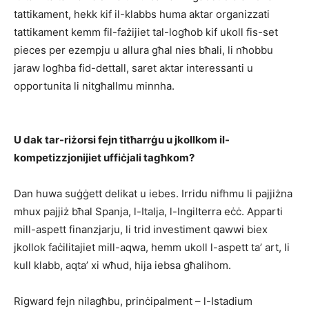
tattikament, hekk kif il-klabbs huma aktar organizzati
tattikament kemm fil-fażijiet tal-logħob kif ukoll fis-set
pieces per ezempju u allura għal nies bħali, li nħobbu
jaraw logħba fid-dettall, saret aktar interessanti u
opportunita li nitgħallmu minnha.
U dak tar-riżorsi fejn titħarrġu u jkollkom il-
kompetizzjonijiet uffiċjali tagħkom?
Dan huwa suġġett delikat u iebes. Irridu nifhmu li pajjiżna
mhux pajjiż bħal Spanja, l-Italja, l-Ingilterra eċċ. Apparti
mill-aspett finanzjarju, li trid investiment qawwi biex
jkollok faċilitajiet mill-aqwa, hemm ukoll l-aspett ta’ art, li
kull klabb, aqta’ xi wħud, hija iebsa għalihom.
Rigward fejn nilagħbu, prinċipalment – l-Istadium