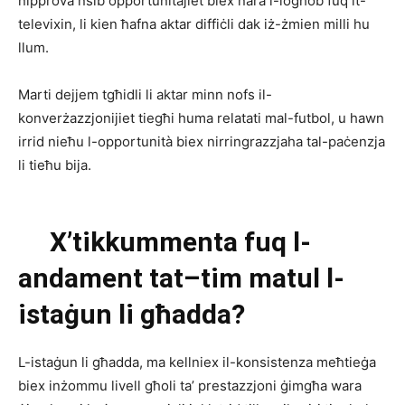
nipprova nsib opportunitajiet biex nara l-logħob fuq it-
televixin, li kien ħafna aktar diffiċli dak iż-żmien milli hu
llum.
Marti dejjem tgħidli li aktar minn nofs il-
konverżazzjonijiet tiegħi huma relatati mal-futbol, u hawn
irrid nieħu l-opportunità biex nirringrazzjaha tal-paċenzja
li tieħu bija.
X
’
tikkummenta
fuq
l-
andament
tat
–
tim
matul
l-
istaġun
li
għadda?
L-istaġun li għadda, ma kellniex il-konsistenza meħtieġa
biex inżommu livell għoli ta’ prestazzjoni ġimgħa wara