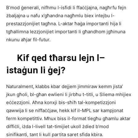
B’mod ġenerali, nifhmu l-isfidi li ffaċċjajna, nagħrfu fejn
żbaljajna u nafu x’għandna nagħmlu biex intejbu l-
prestazzjonijiet tagħna. L-aktar ħaġa importanti hija li
tgħallimna lezzjonijiet importanti li għandhom jgħinuna
nkunu aħjar fil-futur.
Kif
qed
tħarsu
lejn
l
–
istaġun
li
ġej?
Naturalment, klabbs kbar dejjem jimmiraw kemm jista’
jkun għoli, bl-għan ewlieni li jirbħu t-titli, u Sliema mhijiex
eċċezzjoni. Aħna konxji bis-sħiħ tal-kompetizzjoni
qawwija li se niffaċċjaw, hekk kif il-MPL sar kampjonat
ferm kompetittiv. Mhux biss il-format tiegħu għamlu aktar
diffiċli, iżda l-livell tat-timijiet ukoll żdied b’mod
sinifikanti, tant li kull partita saret sfida kbira.