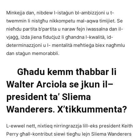
Minkejja dan, nibdew l-istaġun bl-ambizzjoni u t-
twemmin li nistgħu nikkompetu mal-aqwa timijiet. Se
nieħdu partita b’partita u naraw fejn iwassalna dan il-
vjaġġ, iżda jiena fiduċjuż li għandna l-kwalità, id-
determinazzjoni u l- mentalità meħtieġa biex nagħmlu
dan staġun memorabbli.
Għadu
kemm
tħabbar
li
Walter
Arciola
se
jkun
il
–
president
ta’
Sliema
Wanderers.
X
’
tikkummenta?
L-ewwel nett, nixtieq nirringrazzja lill-eks president Keith
Perry għall-kontribut siewi tiegħu lejn Sliema Wanderers