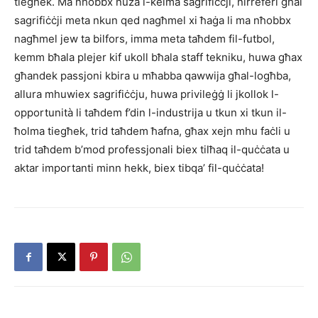
tiegħek. Ma nħobbx nuża l-kelma sagrifiċċji, nirreferi għal
sagrifiċċji meta nkun qed nagħmel xi ħaġa li ma nħobbx
nagħmel jew ta bilfors, imma meta taħdem fil-futbol,
kemm bħala plejer kif ukoll bħala staff tekniku, huwa għax
għandek passjoni kbira u mħabba qawwija għal-logħba,
allura mhuwiex sagrifiċċju, huwa privileġġ li jkollok l-
opportunità li taħdem f’din l-industrija u tkun xi tkun il-
ħolma tiegħek, trid taħdem ħafna, għax xejn mhu faċli u
trid taħdem b’mod professjonali biex tilħaq il-quċċata u
aktar importanti minn hekk, biex tibqa’ fil-quċċata!