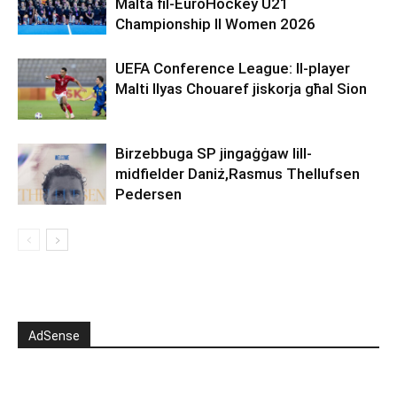
Malta fil-EuroHockey U21
Championship II Women 2026
UEFA Conference League: Il-player
Malti Ilyas Chouaref jiskorja għal Sion
Birzebbuga SP jingaġġaw lill-
midfielder Daniż,Rasmus Thellufsen
Pedersen
AdSense