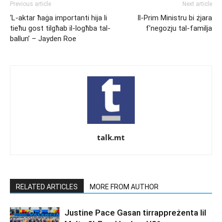
Previous article
Next article
‘L-aktar ħaġa importanti hija li
Il-Prim Ministru bi żjara
tieħu gost tilgħab il-logħba tal-
f’negozju tal-familja
ballun’ – Jayden Roe
talk.mt
RELATED ARTICLES
MORE FROM AUTHOR
Justine Pace Gasan tirrappreżenta lil