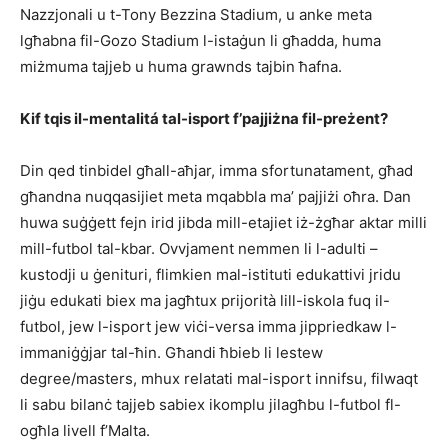
Nazzjonali u t-Tony Bezzina Stadium, u anke meta
lgħabna fil-Gozo Stadium l-istaġun li għadda, huma
miżmuma tajjeb u huma grawnds tajbin ħafna.
Kif tqis il-mentalitá tal-isport f’pajjiżna fil-preżent?
Din qed tinbidel għall-aħjar, imma sfortunatament, għad
għandna nuqqasijiet meta mqabbla ma’ pajjiżi oħra. Dan
huwa suġġett fejn irid jibda mill-etajiet iż-żgħar aktar milli
mill-futbol tal-kbar. Ovvjament nemmen li l-adulti –
kustodji u ġenituri, flimkien mal-istituti edukattivi jridu
jiġu edukati biex ma jagħtux prijorità lill-iskola fuq il-
futbol, jew l-isport jew viċi-versa imma jippriedkaw l-
immaniġġjar tal-ħin. Għandi ħbieb li lestew
degree/masters, mhux relatati mal-isport innifsu, filwaqt
li sabu bilanċ tajjeb sabiex ikomplu jilagħbu l-futbol fl-
ogħla livell f’Malta.