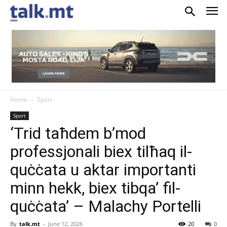
Home
Sport
Sport
‘Trid taħdem b’mod
professjonali biex tilħaq il-
quċċata u aktar importanti
minn hekk, biex tibqa’ fil-
quċċata’ – Malachy Portelli
By
talk.mt
-
June 12, 2026
20
0