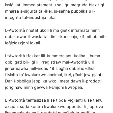
issiġillati immedjatament u se jiġu meqruda biex tiġi
mħarsa s-sigurtà tal-ikel, is-saħħa pubblika u l-
integrità tal-industrija lokali.
L-Awtorità nnutat ukoll li ma ġietx infurmata minn
qabel dwar il-wasla ta’ din il-konsenja, kif mitlub mil-
leġiżlazzjoni lokali.
L-Awtorità tfakkar lill-kummercjanti kollha li huma
obbligati bil-liġi li jirreġistraw mal-Awtorità u li
jinfurmawha mill-inqas 48 siegħa qabel id-dħul
f’Malta ta’ kwalunkwe annimal, ikel, għalf jew pjanti.
Dan l-obbligu japplika wkoll meta dawn il-prodotti
joriġinaw minn ġewwa l-Unjoni Ewropea.
L-Awtorità tenfasizza li se tibqa’ viġilanti u se tieħu
azzjoni soda kontra kwalunkwe operatur li jipprova
jinnegozja dawn il-prodotti mingħajr in-notifika