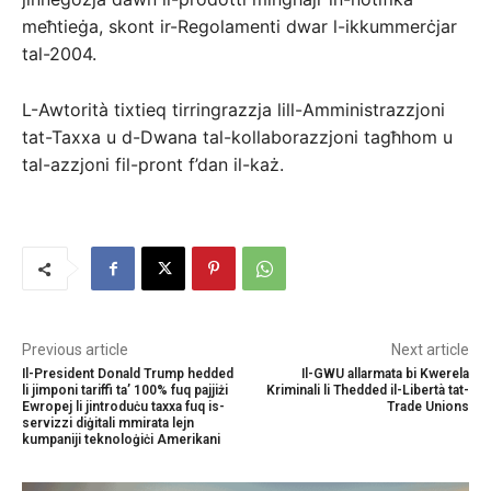
meħtieġa, skont ir-Regolamenti dwar l-ikkummerċjar
tal-2004.
L-Awtorità tixtieq tirringrazzja lill-Amministrazzjoni
tat-Taxxa u d-Dwana tal-kollaborazzjoni tagħhom u
tal-azzjoni fil-pront f’dan il-każ.
Previous article
Next article
Il-President Donald Trump hedded
Il-GWU allarmata bi Kwerela
li jimponi tariffi ta’ 100% fuq pajjiżi
Kriminali li Thedded il-Libertà tat-
Ewropej li jintroduċu taxxa fuq is-
Trade Unions
servizzi diġitali mmirata lejn
kumpaniji teknoloġiċi Amerikani