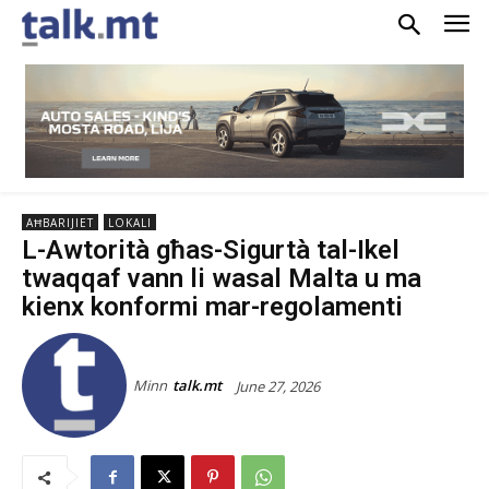
AĦBARIJIET
LOKALI
L-Awtorità għas-Sigurtà tal-Ikel
twaqqaf vann li wasal Malta u ma
kienx konformi mar-regolamenti
Minn
talk.mt
June 27, 2026