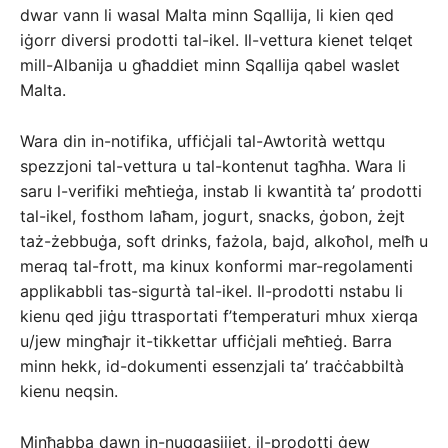
dwar vann li wasal Malta minn Sqallija, li kien qed
iġorr diversi prodotti tal-ikel. Il-vettura kienet telqet
mill-Albanija u għaddiet minn Sqallija qabel waslet
Malta.
Wara din in-notifika, uffiċjali tal-Awtorità wettqu
spezzjoni tal-vettura u tal-kontenut tagħha. Wara li
saru l-verifiki meħtieġa, instab li kwantità ta’ prodotti
tal-ikel, fosthom laħam, jogurt, snacks, ġobon, żejt
taż-żebbuġa, soft drinks, fażola, bajd, alkoħol, melħ u
meraq tal-frott, ma kinux konformi mar-regolamenti
applikabbli tas-sigurtà tal-ikel. Il-prodotti nstabu li
kienu qed jiġu ttrasportati f’temperaturi mhux xierqa
u/jew mingħajr it-tikkettar uffiċjali meħtieġ. Barra
minn hekk, id-dokumenti essenzjali ta’ traċċabbiltà
kienu neqsin.
Minħabba dawn in-nuqqasijiet, il-prodotti ġew